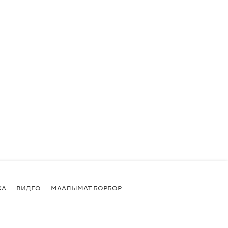
КА
ВИДЕО
МААЛЫМАТ БОРБОР