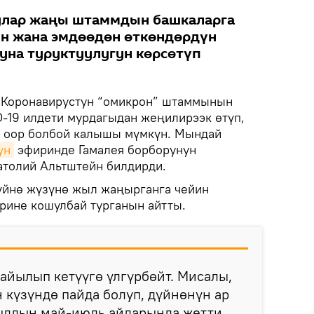
улар жаңы штаммдын башкаларга
н жана эмдөөдөн өткөндөрдүн
уна туруктуулугун көрсөтүп
Коронавирустун “омикрон” штаммынын
-19 илдети мурдагыдан жеңилирээк өтүп,
й оор болбой калышы мүмкүн. Мындай
ун
эфиринде Гамалея борборунун
атолий Альтштейн билдирди.
үйнө жүзүнө жыл жаңырганга чейин
рине кошулбай турганын айтты.
айылып кетүүгө үлгүрбөйт. Мисалы,
 күзүндө пайда болуп, дүйнөнүн ар
лдын май-июль айларында жетти.