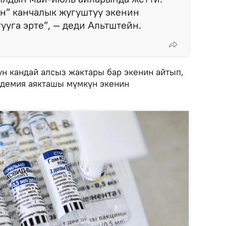
н” канчалык жугуштуу экенин
ууга эрте”, — деди Альтштейн.
н кандай алсыз жактары бар экенин айтып,
ндемия аякташы мүмкүн экенин