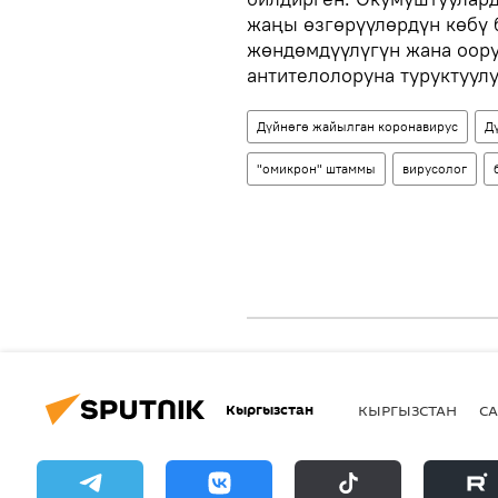
жаңы өзгөрүүлөрдүн көбү 
жөндөмдүүлүгүн жана оору
антителолоруна туруктуулу
Дүйнөгө жайылган коронавирус
Д
"омикрон" штаммы
вирусолог
Кыргызстан
КЫРГЫЗСТАН
СА