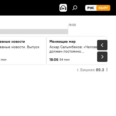
РУС
КЫРГ
19:00
евные новости
Меняющие мир
евные новости. Выпуск
Аскар Салымбеков: «Человек
должен постоянно
совершенствоваться»
18:06
 мин
54 мин
г. Бишкек
89.3