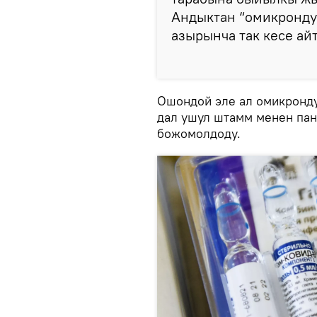
Андыктан “омикронду
азырынча так кесе айт
Ошондой эле ал омикронду
дал ушул штамм менен па
божомолдоду.