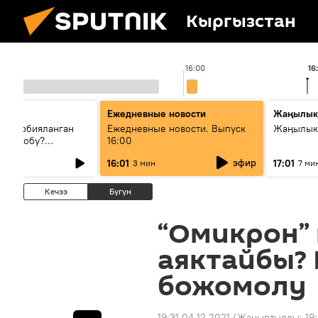
Кыргызстан
16:00
16
Ежедневные новости
Жаңылык
н тарбияланган
Ежедневные новости. Выпуск
Жаңылыкт
й болобу?
16:00
жашоосунда
эфир
16:01
17:01
3 мин
7 ми
орду
Кечээ
Бүгүн
“Омикрон”
аяктайбы?
божомолу
19:31 04.12.2021
(Жаңыртылды:
19