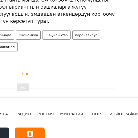
бул варианттын башкаларга жугуу
луулардын, эмдөөдөн өткөндөрдүн коргоочу
гун көрсөтүп турат.
үйнөдө
Экономика
Жаңылыктар
коронавирус
божомол
ЯСАТ
РАДИО
РОССИЯ
МИГРАЦИЯ
СПОРТ
ИНФОГРАФИ