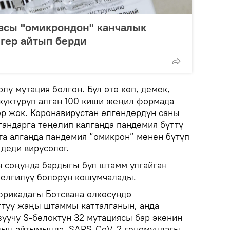
асы "омикрондон" канчалык
гер айтып берди
у мутация болгон. Бул өтө көп, демек,
 жуктуруп алган 100 киши жеңил формада
ор жок. Коронавирустан өлгөндөрдүн саны
гандарга теңелип калганда пандемия бүттү
тта алганда пандемия “омикрон” менен бүтүп
деди вирусолог.
н соңунда бардыгы бул штамм улгайган
белгилүү болорун кошумчалады.
фрикадагы Ботсвана өлкөсүндө
аттуу жаңы штаммы катталганын, анда
зуучу S-белоктун 32 мутациясы бар экенин
дын айтымында, SARS-CoV-2 геномундагы