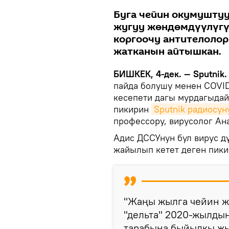
Буга чейин окумушту
жугуу жөндөмдүүлүгү
коргоочу антителолор
жатканын айтышкан.
БИШКЕК, 4-дек. — Sputnik.
пайда болушу менен COVID
кесепети дагы мурдагыда
пикирин
Sputnik радиосун
профессору, вирусолог Ан
Адис ДССУнун бул вирус д
жайылып кетет деген пики
"Жаңы жылга чейин ж
"дельта" 2020-жылдын
тарабына быйылкы жы