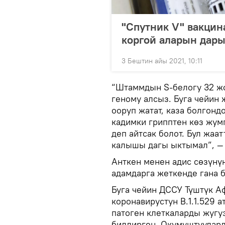
"Спутник V" вакцин
коргой аларын дары
3 Бештин айы 2021, 10:11
“Штаммдын S-белогу 32 жол
геному алсыз. Буга чейин
ооруп жатат, каза болгонд
кадимки грипптен көз жум
деп айтсак болот. Бул жаа
калышы дагы ыктымал”, — 
Анткен менен адис сөзүнү
адамдарга жеткенде гана 
Буга чейин ДССУ Түштүк А
коронавирустун B.1.1.529 
патоген клеткаларды жугу
билдирген. Окумуштуулар