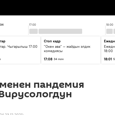
:34
17:00
18:00
тар
Стоп кадр
Ежедн
ар. Чыгарылыш 17:00
"Окен ава" — жайдын элдик
Ежедн
комедиясы
18:00
17:08
18:01
н
34 мин
5
 менен пандемия
 Вирусологдун
:24 23.12.2021
)