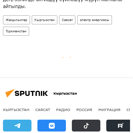
айтылды.
Жаңылыктар
Кыргызстан
Саясат
электр энергиясы
Түркмөнстан
Кыргызстан
КЫРГЫЗСТАН
САЯСАТ
РАДИО
РОССИЯ
МИГРАЦИЯ
СП