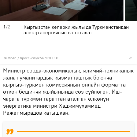
1
/2
Кыргызстан келерки жылы да Түркмөнстандан
электр энергиясын сатып алат
© Фото / пресс-служба МЭП КР
Министр соода-экономикалык, илимий-техникалык
жана гуманитардык кызматташтык боюнча
кыргыз-түркмөн комиссиянын онлайн форматта
өткөн бешинчи жыйынында сөз сүйлөгөн. Иш-
чарага түркмөн тараптан аталган өлкөнүн
энергетика министри Хаджимухаммед
Режепмырадов катышкан.