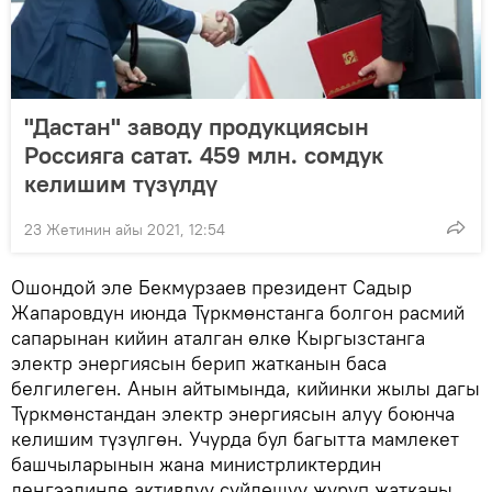
"Дастан" заводу продукциясын
Россияга сатат. 459 млн. сомдук
келишим түзүлдү
23 Жетинин айы 2021, 12:54
Ошондой эле Бекмурзаев президент Садыр
Жапаровдун июнда Түркмөнстанга болгон расмий
сапарынан кийин аталган өлкө Кыргызстанга
электр энергиясын берип жатканын баса
белгилеген. Анын айтымында, кийинки жылы дагы
Түркмөнстандан электр энергиясын алуу боюнча
келишим түзүлгөн. Учурда бул багытта мамлекет
башчыларынын жана министрликтердин
деңгээлинде активдүү сүйлөшүү жүрүп жатканы