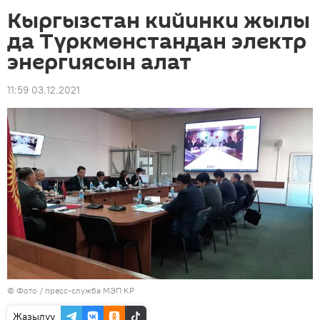
Кыргызстан кийинки жылы
да Түркмөнстандан электр
энергиясын алат
11:59 03.12.2021
© Фото / пресс-служба МЭП КР
Жазылуу