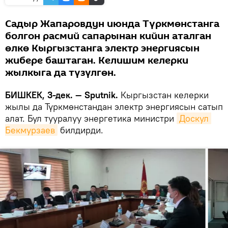
Садыр Жапаровдун июнда Түркмөнстанга
болгон расмий сапарынан кийин аталган
өлкө Кыргызстанга электр энергиясын
жибере баштаган. Келишим келерки
жылкыга да түзүлгөн.
БИШКЕК, 3-дек. — Sputnik.
Кыргызстан келерки
жылы да Түркмөнстандан электр энергиясын сатып
алат. Бул тууралуу энергетика министри
Доскул 
Бекмурзаев
билдирди.