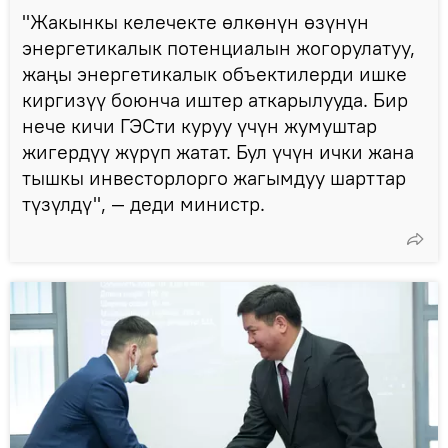
"Жакынкы келечекте өлкөнүн өзүнүн
энергетикалык потенциалын жогорулатуу,
жаңы энергетикалык объектилерди ишке
киргизүү боюнча иштер аткарылууда. Бир
нече кичи ГЭСти куруу үчүн жумуштар
жигердүү жүрүп жатат. Бул үчүн ички жана
тышкы инвесторлорго жагымдуу шарттар
түзүлдү", ― деди министр.