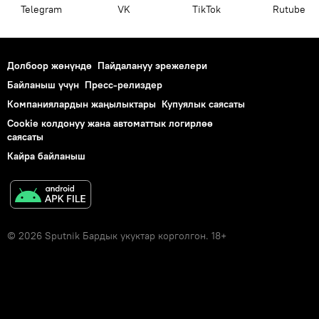
Telegram
VK
ТikТоk
Rutube
Долбоор жөнүндө
Пайдалануу эрежелери
Байланыш үчүн
Пресс-релиздер
Компаниялардын жаңылыктары
Купуялык саясаты
Cookie колдонуу жана автоматтык логирлөө
саясаты
Кайра байланыш
© 2026 Sputnik Бардык укуктар корголгон. 18+