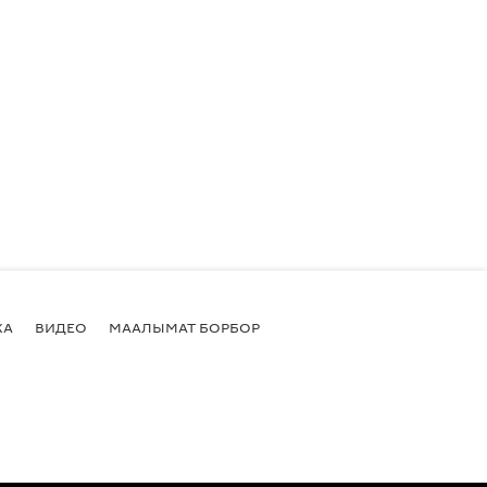
КА
ВИДЕО
МААЛЫМАТ БОРБОР