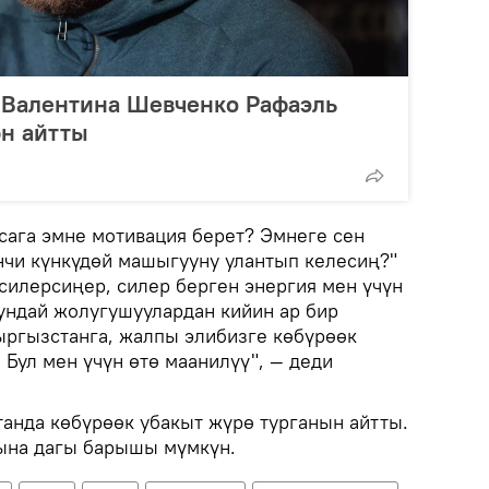
 Валентина Шевченко Рафаэль
юн айтты
сага эмне мотивация берет? Эмнеге сен
чи күнкүдөй машыгууну улантып келесиң?"
силерсиңер, силер берген энергия мен үчүн
ундай жолугушуулардан кийин ар бир
ыргызстанга, жалпы элибизге көбүрөөк
 Бул мен үчүн өтө маанилүү", — деди
анда көбүрөөк убакыт жүрө турганын айтты.
ына дагы барышы мүмкүн.