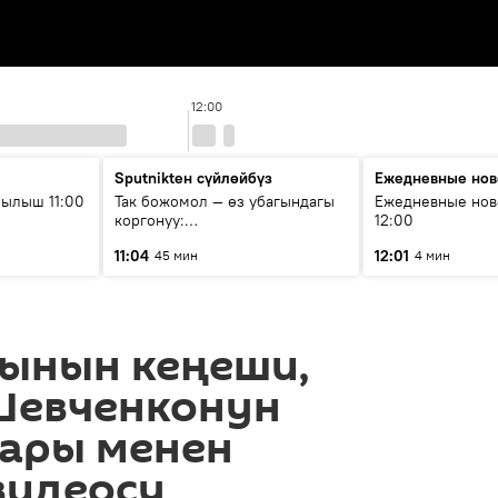
12:00
Sputnikteн сүйлөйбүз
Ежедневные нов
ылыш 11:00
Так божомол — өз убагындагы
Ежедневные нов
коргонуу:
12:00
гидрометеорологиялык кызмат
11:04
12:01
45 мин
4 мин
кантип өркүндөтүлүүдө
ынын кеңеши,
 Шевченконун
ары менен
видеосу