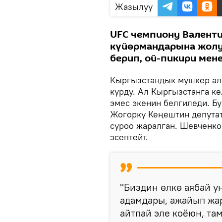
Жазылуу
UFC чемпиону Валенти
күйөрмандарына жолу
берип, ой-пикири мен
Кыргызстандык мушкер ал
курду. Ал Кыргызстанга к
эмес экенин белгиледи. Б
Жогорку Кеңештин депута
суроо жаралган. Шевченко
эсептейт.
"Биздин өлкө аябай у
адамдары, ажайып жа
айтпай эле коёюн, та