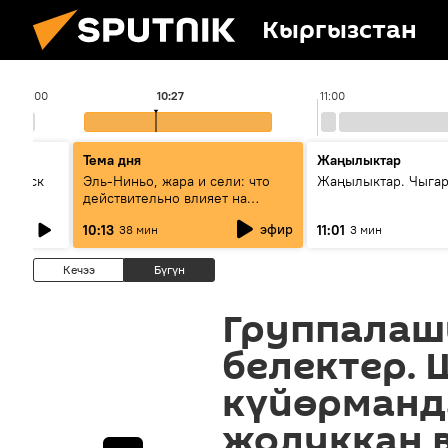
Кыргызстан
10:00
10:27
11:00
Тема дня
Жаңылыктар
Выпуск
Эль-Ниньо, жара и сели: что
Жаңылыктар. Чыгар
действительно влияет на
погоду в Кыргызстане
эфир
10:13
11:01
38 мин
3 мин
Кечээ
Бүгүн
Группалаш
белектер.
күйөрманд
жолуккан 