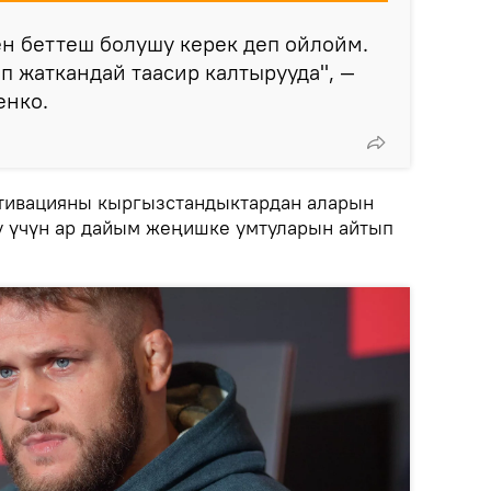
н беттеш болушу керек деп ойлойм.
п жаткандай таасир калтырууда", —
енко.
отивацияны кыргызстандыктардан аларын
уу үчүн ар дайым жеңишке умтуларын айтып