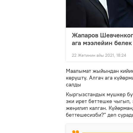
Жапаров Шевченког
ага мээлейин белек
22 Жетинин айы 2021, 18:24
Маалымат жыйындан кийин
көрүштү. Алгач ага күйөр
салды
Кыргызстандык мушкер бу
эки ирет беттешке чыгып,
жеңилип калган. Күйөрман
беттешесизби?" деп сурад