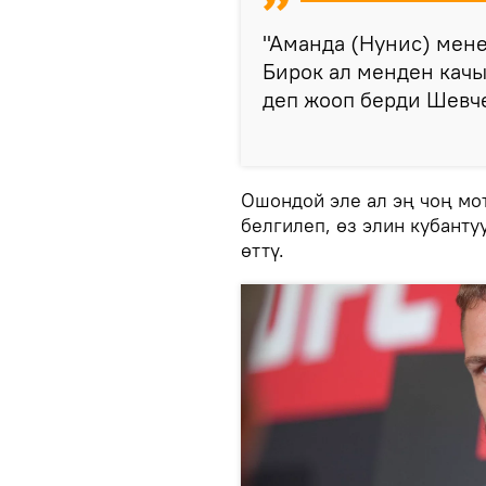
"Аманда (Нунис) мене
Бирок ал менден качы
деп жооп берди Шевч
Ошондой эле ал эң чоң м
белгилеп, өз элин кубант
өттү.