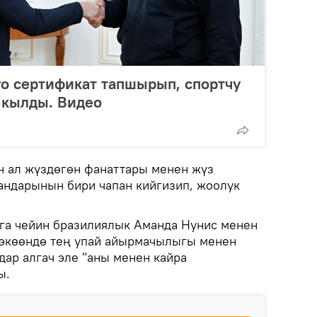
о сертификат тапшырып, спортчу
 кылды. Видео
 ал жүздөгөн фанаттары менен жүз
мандарынын бири чапан кийгизип, жоолук
га чейин бразилиялык Аманда Нунис менен
 экөөндө тең упай айырмачылыгы менен
дар алгач эле "аны менен кайра
ы.