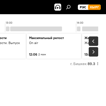
РУС
КЫРГ
13:00
14:00
ости
Максимальный репост
Жаңылыктар
ости. Выпуск
On air
Жаңылыктар.
12:06
13:01
2 мин
3 мин
г. Бишкек
89.3