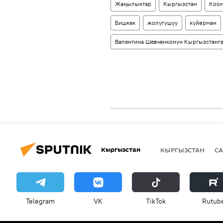
Жаңылыктар
Кыргызстан
Коо
Бишкек
жолугушуу
күйөрман
Валентина Шевченконун Кыргызстанг
Кыргызстан
КЫРГЫЗСТАН
СА
Telegram
VK
ТikТоk
Rutub