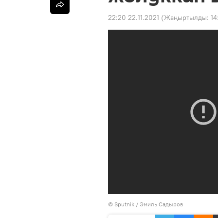
22:20 22.11.2021
(Жаңыртылды:
14
©
Sputnik / Эмиль Садыров