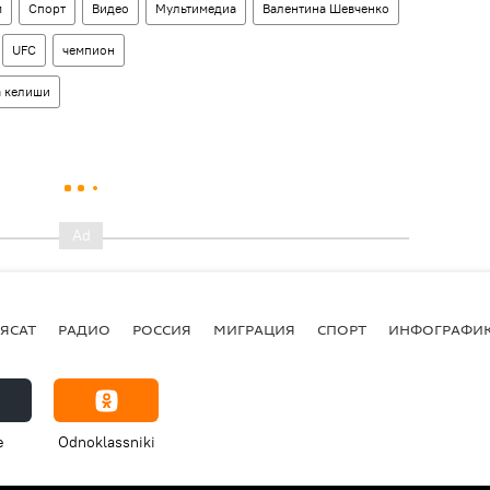
м
Спорт
Видео
Мультимедиа
Валентина Шевченко
UFC
чемпион
а келиши
ЯСАТ
РАДИО
РОССИЯ
МИГРАЦИЯ
СПОРТ
ИНФОГРАФИ
e
Odnoklassniki