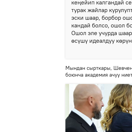
кеңейип калгандай се
турак жайлар курулупт
эски шаар, борбор ош
кандай болсо, ошол б
Ошол эле учурда шаар
өсүшү идеалдуу көрүн
Мындан сырткары, Шевчен
боюнча академия ачуу ние