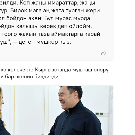
зилди. Көп жаңы имараттар, жаңы
ур. Бирок мага эң жага турган жери
ол бойдон экен. Бул мурас мурда
ойдон калышы керек деп ойлойм.
 тоого жакын таза аймактарга карай
үш", — деген мушкер кыз.
ко келечекте Кыргызстанда мушташ өнөрү
ти бар экенин билдирди.