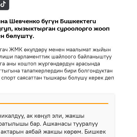
на Шевченко бүгүн Бишкектеги
гуп, кызыктырган суроолорго жооп
ен бөлүштү.
гач ЖМК өкүлдөрү менен маалымат жыйын
елиши парламенттик шайлоого байланыштуу
уга аны коштоп жүргөндөрдүн арасында
ттыгына талапкерлердин бири болгондуктан
 спорт саясаттан тышкары болушу керек деп
никалдуу, ак көңүл эли, жакшы
ратылышы бар. Ашканасы тууралуу
мактарын аябай жакшы көрөм. Бишкек