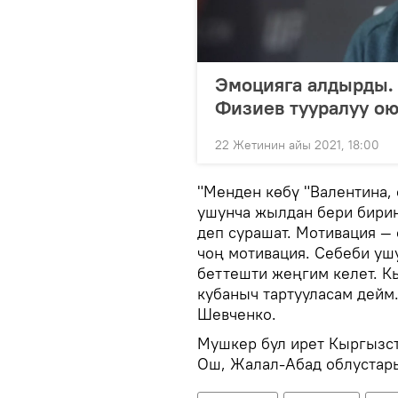
Эмоцияга алдырды.
Физиев тууралуу о
22 Жетинин айы 2021, 18:00
"Менден көбү "Валентина, 
ушунча жылдан бери бирин
деп сурашат. Мотивация — 
чоң мотивация. Себеби уш
беттешти жеңгим келет. К
кубаныч тартууласам дейм.
Шевченко.
Мушкер бул ирет Кыргызст
Ош, Жалал-Абад облустар