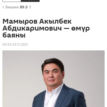
г. Бишкек
89.3
Мамыров Акылбек
Абдикаримович — өмүр
баяны
05:03 03.11.2021