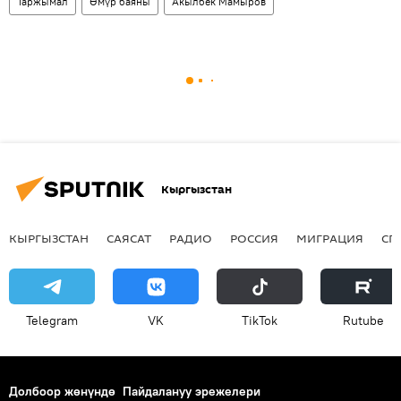
Таржымал
Өмүр баяны
Акылбек Мамыров
Кыргызстан
КЫРГЫЗСТАН
САЯСАТ
РАДИО
РОССИЯ
МИГРАЦИЯ
СП
Telegram
VK
ТikТоk
Rutube
Долбоор жөнүндө
Пайдалануу эрежелери