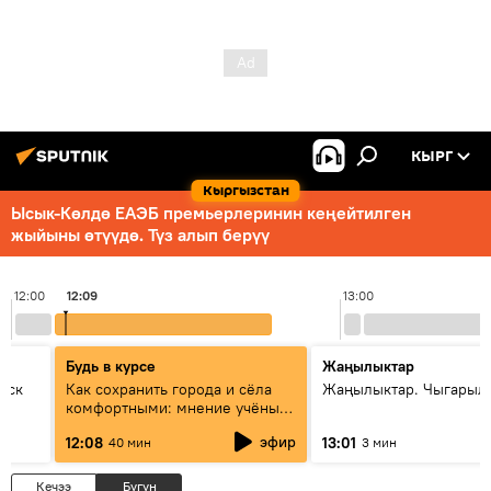
КЫРГ
Кыргызстан
Ысык-Көлдө ЕАЭБ премьерлеринин кеңейтилген
жыйыны өтүүдө. Түз алып берүү
12:00
12:09
13:00
Будь в курсе
Жаңылыктар
уск
Как сохранить города и сёла
Жаңылыктар. Чыгарыл
комфортными: мнение учёных
Евразии
эфир
12:08
13:01
40 мин
3 мин
Кечээ
Бүгүн