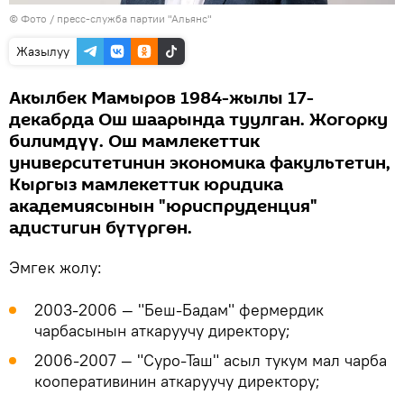
© Фото / пресс-служба партии "Альянс"
Жазылуу
Акылбек Мамыров 1984-жылы 17-
декабрда Ош шаарында туулган. Жогорку
билимдүү. Ош мамлекеттик
университетинин экономика факультетин,
Кыргыз мамлекеттик юридика
академиясынын "юриспруденция"
адистигин бүтүргөн.
Эмгек жолу:
2003-2006 ― "Беш-Бадам" фермердик
чарбасынын аткаруучу директору;
2006-2007 ― "Суро-Таш" асыл тукум мал чарба
кооперативинин аткаруучу директору;