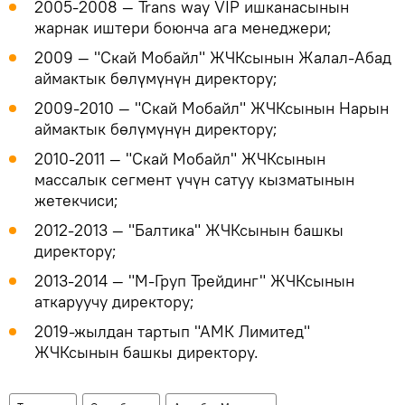
2005-2008 ― Trans way VIP ишканасынын
жарнак иштери боюнча ага менеджери;
2009 — "Скай Мобайл" ЖЧКсынын Жалал-Абад
аймактык бөлүмүнүн директору;
2009-2010 ― "Скай Мобайл" ЖЧКсынын Нарын
аймактык бөлүмүнүн директору;
2010-2011 ― "Скай Мобайл" ЖЧКсынын
массалык сегмент үчүн сатуу кызматынын
жетекчиси;
2012-2013 ― "Балтика" ЖЧКсынын башкы
директору;
2013-2014 ― "М-Груп Трейдинг" ЖЧКсынын
аткаруучу директору;
2019-жылдан тартып "АМК Лимитед"
ЖЧКсынын башкы директору.