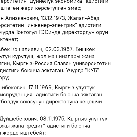
ерситетин "дүйнөлүк экономика" адистиги
Иштеген жери көрсөтүлгөн эмес;
 Апизканович, 13.12.1973, Жалал-Абад
рситетин "инженер-электрик" адистиги
Учурда Токтогул ГЭСинде директордун орун
ктенет;
бек Кошалиевич, 02.03.1967, Бишкек
тутун курулуш, жол машиналары жана
гин, Кыргыз-Россия Славян университетин
дистиги боюнча аяктаган. Учурда "КУБ"
ору;
ибекович, 17.11.1969, Кыргыз улуттук
испруденция" адистиги боюнча аяктаган.
тболдук союзунун директоруна кеңешчи
үйшебекович, 08.11.1975, Кыргыз улуттук
ржы жана кредит” адистиги боюнча
эч жерде иштебейт;