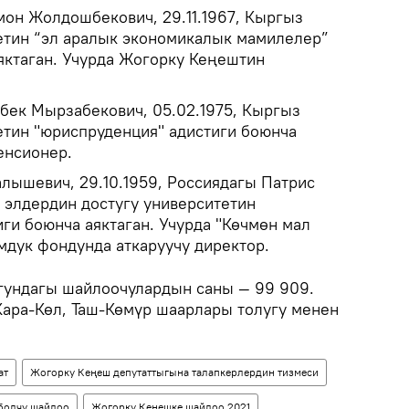
он Жолдошбекович, 29.11.1967, Кыргыз
етин “эл аралык экономикалык мамилелер”
яктаган. Учурда Жогорку Кеңештин
ек Мырзабекович, 05.02.1975, Кыргыз
етин "юриспруденция" адистиги боюнча
енсионер.
лышевич, 29.10.1959, Россиядагы Патрис
 элдердин достугу университетин
иги боюнча аяктаган. Учурда "Көчмөн мал
дук фондунда аткаруучу директор.
гундагы шайлоочулардын саны — 99 909.
 Кара-Көл, Таш-Көмүр шаарлары толугу менен
ат
Жогорку Кеңеш депутаттыгына талапкерлердин тизмеси
болчу шайлоо
Жогорку Кеңешке шайлоо 2021