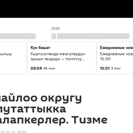
10:00
Күн башат
Ежедневные нов
рылыш
Кыргызстанда мөңгүлөрдүн
Ежедневные нов
эриши тездеди — токтотуу
10:00
мүмкүн эмеспи?
09:04
10:01
46 мин
3 мин
шайлоо округу
путаттыкка
алапкерлер. Тизме
:27 14.12.2021
)