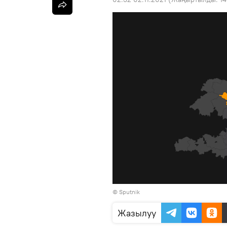
©
Sputnik
Жазылуу