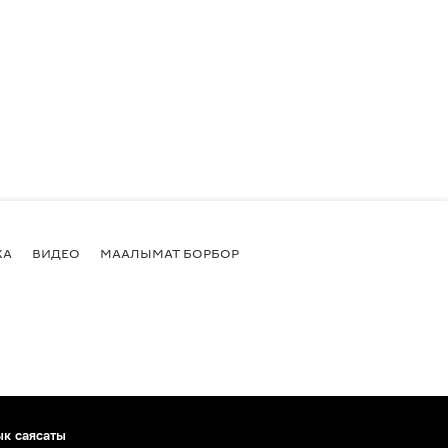
КА
ВИДЕО
МААЛЫМАТ БОРБОР
ык саясаты