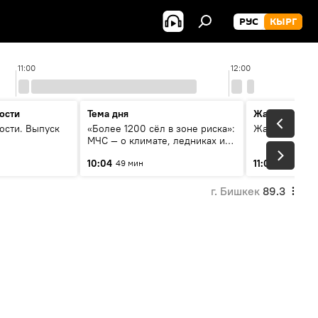
РУС
КЫРГ
11:00
12:00
ости
Тема дня
Жаңылыктар
ости. Выпуск
«Более 1200 сёл в зоне риска»:
Жаңылыктар.
МЧС — о климате, ледниках и
системе оповещения
10:04
11:01
49 мин
3 мин
населения
г. Бишкек
89.3