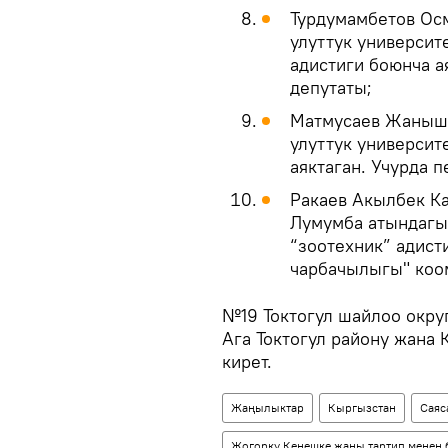
Турдумамбетов Осм
улуттук университ
адистиги боюнча а
депутаты;
Матмусаев Жанышб
улуттук университ
аяктаган. Учурда п
Ракаев Акылбек Ка
Лумумба атындагы
“зоотехник” адист
чарбачылыгы" коом
№19 Токтогул шайлоо окру
Ага Токтогул району жана
кирет.
Жаңылыктар
Кыргызстан
Саяс
Жогорку Кеңешке жаңы тартип менен 