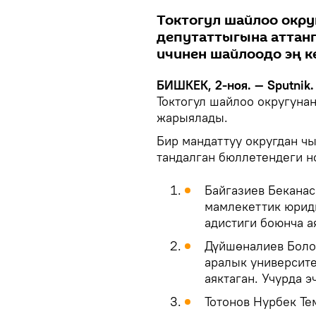
Токтогул шайлоо окр
депутаттыгына аттанг
ичинен шайлоодо эң к
БИШКЕК, 2-ноя. — Sputnik.
Токтогул шайлоо округуна
жарыялады.
Бир мандаттуу округдан чы
тандалган бюллетендеги н
Байгазиев Беканас
мамлекеттик юрид
адистиги боюнча а
Дүйшөналиев Болот
аралык университе
аяктаган. Учурда 
Тотонов Нурбек Те