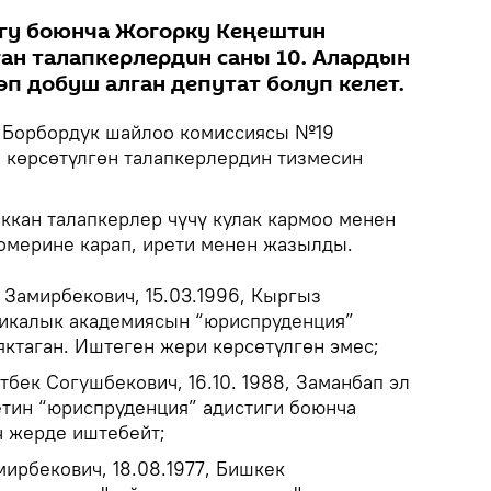
угу боюнча Жогорку Кеңештин
ан талапкерлердин саны 10. Алардын
өп добуш алган депутат болуп келет.
Борбордук шайлоо комиссиясы №19
н көрсөтүлгөн талапкерлердин тизмесин
ккан талапкерлер чүчү кулак кармоо менен
омерине карап, ирети менен жазылды.
 Замирбекович, 15.03.1996, Кыргыз
икалык академиясын “юриспруденция”
яктаган. Иштеген жери көрсөтүлгөн эмес;
бек Согушбекович, 16.10. 1988, Заманбап эл
тин “юриспруденция” адистиги боюнча
эч жерде иштебейт;
мирбекович, 18.08.1977, Бишкек