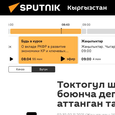
Кыргызстан
08:00
08:43
09:00
Будь в курсе
Жаңылыктар
Выпуск
О вкладе РКФР в развитие
Жаңылыктар. Чыга
экономики КР и ключевых
09:00
секторах до 2030 года
эфир
08:04
09:00
55 мин
4 мин
Кечээ
Бүгүн
Токтогул 
боюнча де
аттанган т
02:32 02.11.2021
(Жаңыртылды:
14