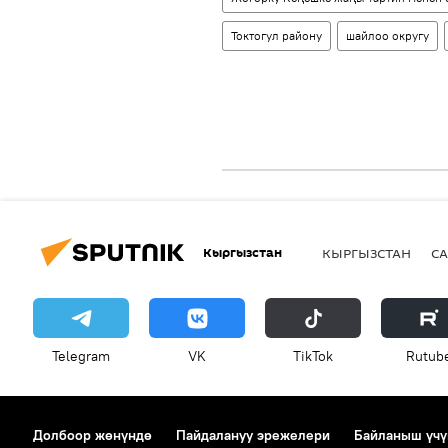
Токтогул району
шайлоо округу
Кыргызстан
КЫРГЫЗСТАН
СА
Telegram
VK
ТikТоk
Rutub
Долбоор жөнүндө
Пайдалануу эрежелери
Байланыш үчү