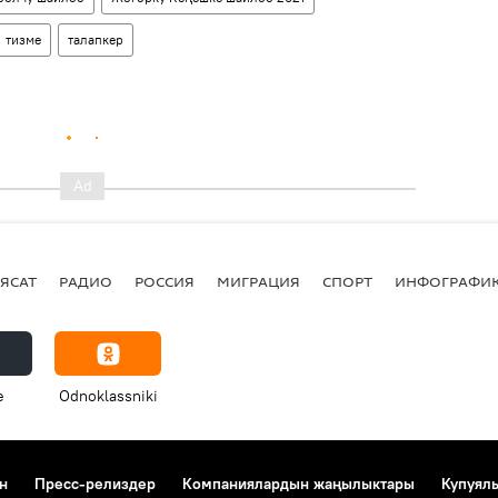
тизме
талапкер
ЯСАТ
РАДИО
РОССИЯ
МИГРАЦИЯ
СПОРТ
ИНФОГРАФИ
e
Odnoklassniki
н
Пресс-релиздер
Компаниялардын жаңылыктары
Купуял