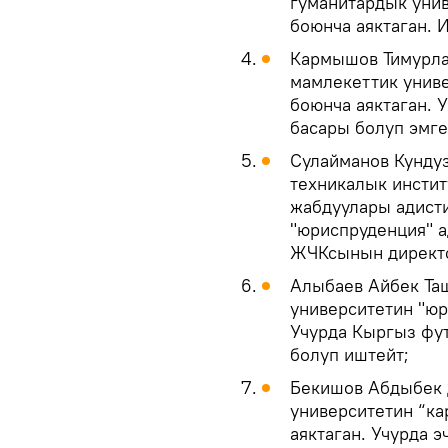
гуманитардык унив
боюнча аяктаган. 
Кармышов Тимурлан
мамлекеттик униве
боюнча аяктаган. 
басары болуп эмге
Сулайманов Кундуз
техникалык инсти
жабдуулары адисти
"юриспруденция" а
ЖЧКсынын директ
Алыбаев Айбек Таш
университетин "юр
Учурда Кыргыз фу
болуп иштейт;
Бекишов Абдыбек Д
университетин “ка
аяктаган. Учурда 