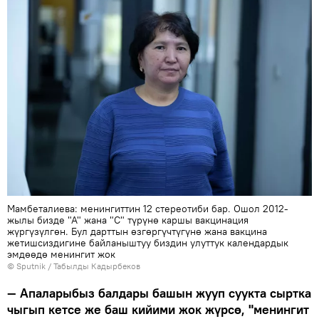
Мамбеталиева: менингиттин 12 стереотиби бар. Ошол 2012-
жылы бизде "А" жана "С" түрүнө каршы вакцинация
жүргүзүлгөн. Бул дарттын өзгөргүчтүгүнө жана вакцина
жетишсиздигине байланыштуу биздин улуттук календардык
эмдөөдө менингит жок
©
Sputnik / Табылды Кадырбеков
— Апаларыбыз балдары башын жууп суукта сыртка
чыгып кетсе же баш кийими жок жүрсө, "менингит