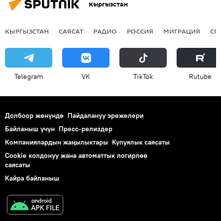
Кыргызстан
КЫРГЫЗСТАН
САЯСАТ
РАДИО
РОССИЯ
МИГРАЦИЯ
СП
Telegram
VK
ТikТоk
Rutube
Долбоор жөнүндө
Пайдалануу эрежелери
Байланыш үчүн
Пресс-релиздер
Компаниялардын жаңылыктары
Купуялык саясаты
Cookie колдонуу жана автоматтык логирлөө
саясаты
Кайра байланыш