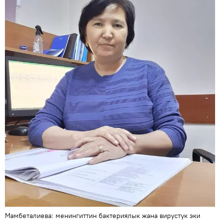
Мамбеталиева: менингиттин бактериялык жана вирустук эки