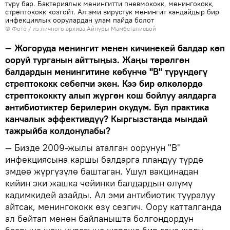
түрү бар. Бактериялык менингитти пневмококк, менингококк,
стрептококк козгойт. Ал эми вирустук менингит кандайдыр бир
инфекциялык оорулардан улам пайда болот
© Фото / из личного архива Айнуры Мамбеталиевой
— Жогоруда менингит менен кичинекей балдар көп
ооруй турганын айттыңыз. Жаңы төрөлгөн
балдардын менингитине көбүнчө "В" түрүндөгү
стрептококк себепчи экен. Кээ бир өлкөлөрдө
стрептококкту алып жүргөн кош бойлуу аялдарга
антибиотиктер берилерин окудум. Бул практика
канчалык эффективдүү? Кыргызстанда мындай
тажрыйба колдонулабы?
— Бизде 2009-жылы аталган оорунун "В"
инфекциясына каршы балдарга пландуу түрдө
эмдөө жүргүзүлө баштаган. Ушул вакцинадан
кийин эки жашка чейинки балдардын өлүмү
кадимкидей азайды. Ал эми антибиотик тууралуу
айтсак, менингококк өзү сезгич. Оору катталганда
ал бейтап менен байланышта болгондордун