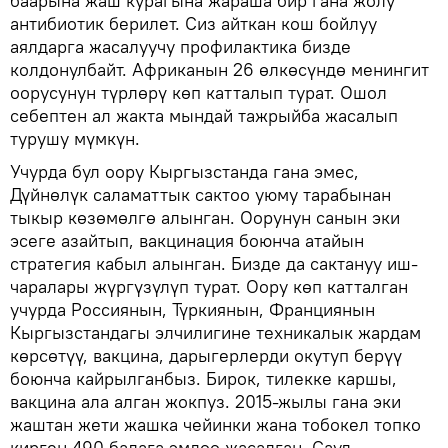
баарына жаш курагына жараша бир гана жолу
антибиотик берилет. Сиз айткан кош бойлуу
аялдарга жасалуучу профилактика бизде
колдонулбайт. Африканын 26 өлкөсүндө менингит
оорусунун түрлөрү көп катталып турат. Ошол
себептен ал жакта мындай тажрыйба жасалып
турушу мүмкүн.
Учурда бул оору Кыргызстанда гана эмес,
Дүйнөлүк саламаттык сактоо уюму тарабынан
тыкыр көзөмөлгө алынган. Оорунун санын эки
эсеге азайтып, вакцинация боюнча атайын
стратегия кабыл алынган. Бизде да сактануу иш-
чаралары жүргүзүлүп турат. Оору көп катталган
учурда Россиянын, Түркиянын, Франциянын
Кыргызстандагы элчилигине техникалык жардам
көрсөтүү, вакцина, дарыгерлерди окутуп берүү
боюнча кайрылганбыз. Бирок, тилекке каршы,
вакцина ала алган жокпуз. 2015-жылы гана эки
жаштан жети жашка чейинки жана тобокел топко
кирген 490 балага эмдөө жасалган. Сауд