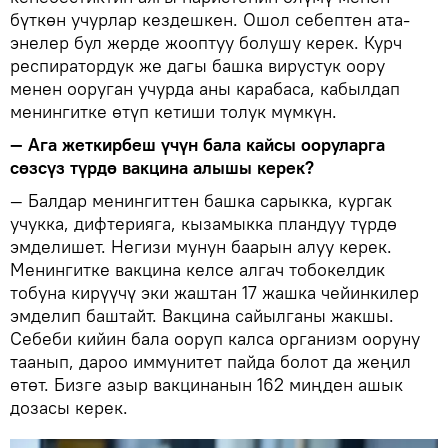
бүткөн учурлар кездешкен. Ошол себептен ата-
энелер бул жерде жооптуу болушу керек. Курч
респиратордук же дагы башка вирустук оору
менен ооруган учурда аны карабаса, кабылдап
менингитке өтүп кетиши толук мүмкүн.
— Ага жеткирбеш үчүн бала кайсы ооруларга
сөзсүз түрдө вакцина алышы керек?
— Балдар менингиттен башка сарыкка, кургак
учукка, дифтерияга, кызамыкка пландуу түрдө
эмделишет. Негизи мунун баарын алуу керек.
Менингитке вакцина келсе алгач тобокелдик
тобуна кирүүчү эки жаштан 17 жашка чейинкилер
эмделип баштайт. Вакцина сайылганы жакшы.
Себеби кийин бала ооруп калса организм ооруну
таанып, дароо иммунитет пайда болот да жеңил
өтөт. Бизге азыр вакцинанын 162 миңден ашык
дозасы керек.