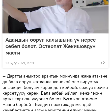
Адамдын ооруп калышына үч нерсе
себеп болот. Остеопат Жекишовдун
маеги
19 Бугу 2021, 19:26
— Дартты аныктоо врачтын мойнунда жана ата-эне
да бала ооруп жатканда жөнөкөй эле вирустук
инфекция болушу керек деп койбой, сөзсүз врачка
көрсөтүүсү керек. Бала аябай ыйлап, кежигесин
артка тарткан учурлар болот. Буга көп ата-эне
маани бербейт. Биздин практикада мындай
кенебестиктин аягы наристенин өлүмү менен