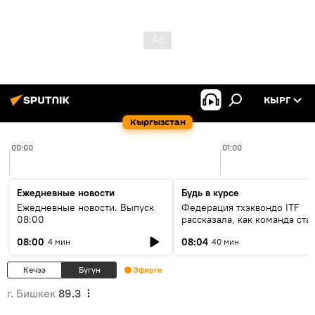
КЫРГ
Кыргызстан
00:00
01:00
Ежедневные новости
Будь в курсе
Ежедневные новости. Выпуск
Федерация тхэквондо ITF
08:00
рассказала, как команда ста
жертвой мошенников
08:00
08:04
4 мин
40 мин
Кечээ
Бүгүн
Эфирге
г. Бишкек
89.3