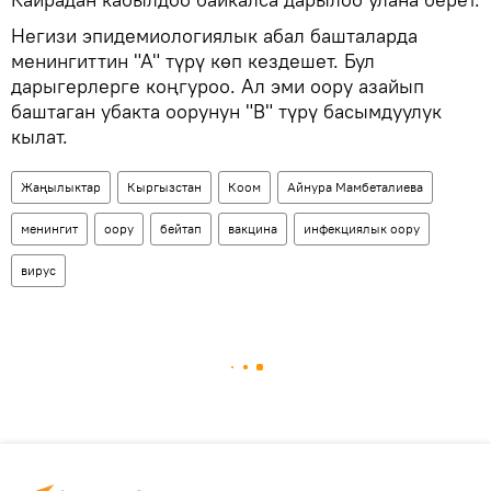
Негизи эпидемиологиялык абал башталарда
менингиттин "А" түрү көп кездешет. Бул
дарыгерлерге коңгуроо. Ал эми оору азайып
баштаган убакта оорунун "В" түрү басымдуулук
кылат.
Жаңылыктар
Кыргызстан
Коом
Айнура Мамбеталиева
менингит
оору
бейтап
вакцина
инфекциялык оору
вирус