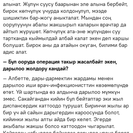
алынат. Жүлүн суусу баарынан эле алына бербейт,
бирок көпчүлүк учурда колдонулуп, мээде
шишиктин бар-жогу аныкталат. Мындан соң
оорулуунун абалы жакшырып каларын врачтар да
айтып жүрүшөт. Көпчүлүк ата-эне жүлүндөн суу
тартканда кыймылдай албай калат экен деп каршы
болушат. Бирок аны да атайын окуган, билими бар
адис алат.
— Бул ооруда операция такыр жасалбайт экен,
дарылоо жолдору кандай?
— Албетте, дары-дармектин жардамы менен
дарылоо иши врач-инфекционисттин көзөмөлүндө
өтөт. Үй шартында өз алдынча дарылоо мүмкүн
эмес. Сакайгандан кийин бул бейтаптар эки жыл
диспансердик каттоодо турушат. Биринчи жылы ар
бир үч ай сайын дарыгердин кароосунда болот,
кийинки жылы алты айда бир келет. Эгерде
акыбалы жакшы болсо каттоодон чыгарылат.
Кайрадан кабылдоо байкалса дарылоо улана берет.