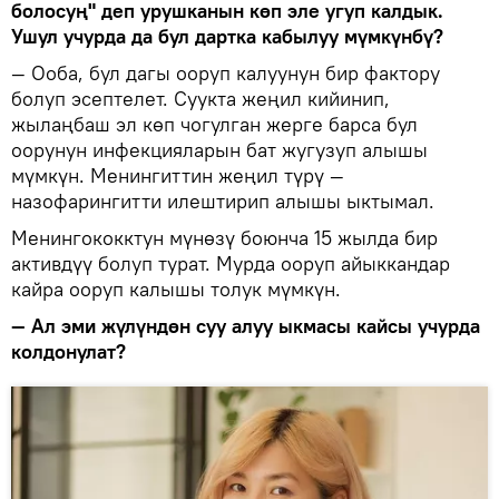
болосуң" деп урушканын көп эле угуп калдык.
Ушул учурда да бул дартка кабылуу мүмкүнбү?
— Ооба, бул дагы ооруп калуунун бир фактору
болуп эсептелет. Суукта жеңил кийинип,
жылаңбаш эл көп чогулган жерге барса бул
оорунун инфекцияларын бат жугузуп алышы
мүмкүн. Менингиттин жеңил түрү —
назофарингитти илештирип алышы ыктымал.
Менингококктун мүнөзү боюнча 15 жылда бир
активдүү болуп турат. Мурда ооруп айыккандар
кайра ооруп калышы толук мүмкүн.
— Ал эми жүлүндөн суу алуу ыкмасы кайсы учурда
колдонулат?