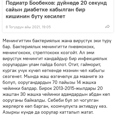
Подиатр Бообеков: дүйнөдө 20 секунд
сайын диабетке кабылган бир
кишинин буту кесилет
8 Тогуздун айы 2021, 19:05
Менингиттин бактериялык жана вирустук эки түрү
бар. Бактериялык менингитти пневмококк,
менингококк, стрептококк козгойт. Ал эми
вирустук менингит кандайдыр бир инфекциялык
оорулардан улам пайда болот. Отит, гайморит,
кургак учук күчөп кеткенде мээнин чел кабыгы
сезгенет. Мында жаш өзгөчөлүк да мааниге ээ
болуп, ооругандардын 70 пайызы 14 жашка
чейинки балдар. Бирок 2013-2015-жылдары 20
жаштан 30 жашка чейинки адамдардын абдан көп
ооруганы байкалды. Себеби бул эл чогулган
жерлерге көп барган, коомчулукта активдүү кез.
Азыркы күндө да оорулар катталып жатат.