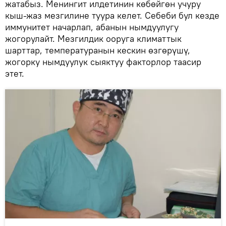
жатабыз. Менингит илдетинин көбөйгөн учуру
кыш-жаз мезгилине туура келет. Себеби бул кезде
иммунитет начарлап, абанын нымдуулугу
жогорулайт. Мезгилдик ооруга климаттык
шарттар, температуранын кескин өзгөрүшү,
жогорку нымдуулук сыяктуу факторлор таасир
этет.