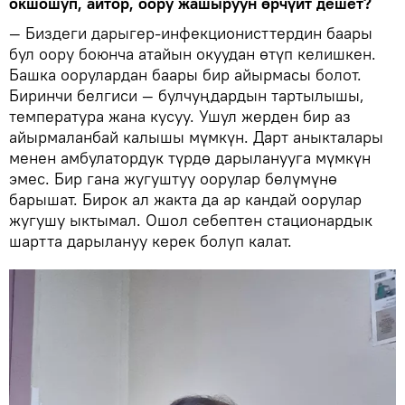
окшошуп, айтор, оору жашыруун өрчүйт дешет?
— Биздеги дарыгер-инфекционисттердин баары
бул оору боюнча атайын окуудан өтүп келишкен.
Башка оорулардан баары бир айырмасы болот.
Биринчи белгиси — булчуңдардын тартылышы,
температура жана кусуу. Ушул жерден бир аз
айырмаланбай калышы мүмкүн. Дарт аныкталары
менен амбулатордук түрдө дарыланууга мүмкүн
эмес. Бир гана жугуштуу оорулар бөлүмүнө
барышат. Бирок ал жакта да ар кандай оорулар
жугушу ыктымал. Ошол себептен стационардык
шартта дарылануу керек болуп калат.