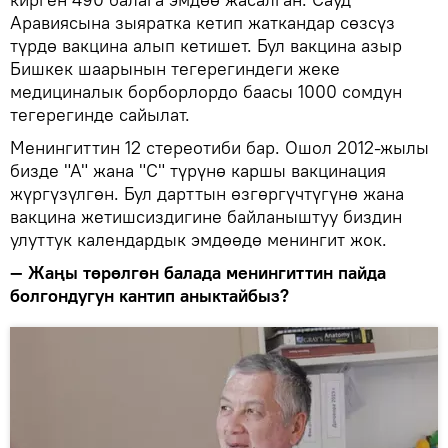
Аравиясына зыяратка кетип жаткандар сөзсүз
түрдө вакцина алып кетишет. Бул вакцина азыр
Бишкек шаарынын тегерегиндеги жеке
медициналык борборлордо баасы 1000 сомдун
тегерегинде сайылат.
Менингиттин 12 стереотиби бар. Ошол 2012-жылы
бизде "А" жана "С" түрүнө каршы вакцинация
жүргүзүлгөн. Бул дарттын өзгөргүчтүгүнө жана
вакцина жетишсиздигине байланыштуу биздин
улуттук календардык эмдөөдө менингит жок.
— Жаңы төрөлгөн балада менингиттин пайда
болгондугун кантип аныктайбыз?