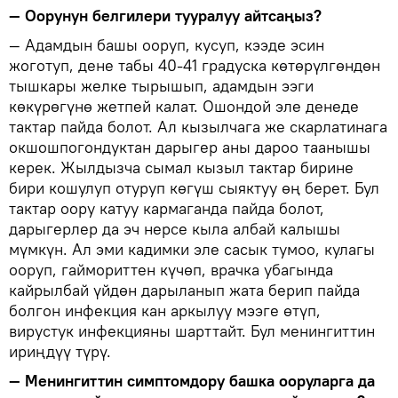
— Оорунун белгилери тууралуу айтсаңыз?
— Адамдын башы ооруп, кусуп, кээде эсин
жоготуп, дене табы 40-41 градуска көтөрүлгөндөн
тышкары желке тырышып, адамдын ээги
көкүрөгүнө жетпей калат. Ошондой эле денеде
тактар пайда болот. Ал кызылчага же скарлатинага
окшошпогондуктан дарыгер аны дароо таанышы
керек. Жылдызча сымал кызыл тактар бирине
бири кошулуп отуруп көгүш сыяктуу өң берет. Бул
тактар оору катуу кармаганда пайда болот,
дарыгерлер да эч нерсе кыла албай калышы
мүмкүн. Ал эми кадимки эле сасык тумоо, кулагы
ооруп, гаймориттен күчөп, врачка убагында
кайрылбай үйдөн дарыланып жата берип пайда
болгон инфекция кан аркылуу мээге өтүп,
вирустук инфекцияны шарттайт. Бул менингиттин
ириңдүү түрү.
— Менингиттин симптомдору башка ооруларга да