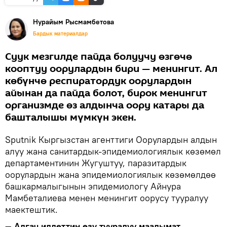
Нурайым Рысмамбетова
Бардык материалдар
Суук мезгилде пайда болуучу өзгөчө
кооптуу оорулардын бири — менингит. Ал
көбүнчө респиратордук оорулардын
айынан да пайда болот, бирок менингит
организмде өз алдынча оору катары да
башталышы мүмкүн экен.
Sputnik Кыргызстан агенттиги Оорулардын алдын
алуу жана санитардык-эпидемиологиялык көзөмөл
департаментинин Жугуштуу, паразитардык
оорулардын жана эпидемиологиялык көзөмөлдөө
башкармалыгынын эпидемиологу Айнура
Мамбеталиева менен менингит оорусу тууралуу
маектештик.
— Алгач илдеттин өзү тууралуу маалымат