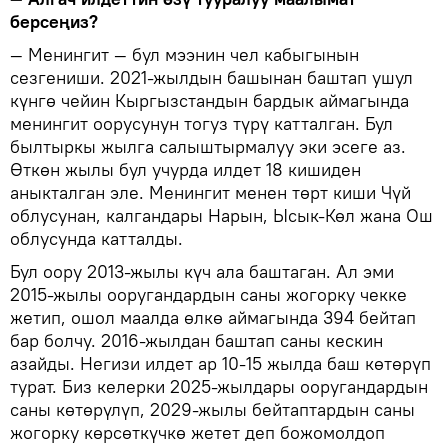
берсеңиз?
— Менингит — бул мээнин чел кабыгынын
сезгениши. 2021-жылдын башынан баштап ушул
күнгө чейин Кыргызстандын бардык аймагында
менингит оорусунун тогуз түрү катталган. Бул
былтыркы жылга салыштырмалуу эки эсеге аз.
Өткөн жылы бул учурда илдет 18 кишиден
аныкталган эле. Менингит менен төрт киши Чүй
облусунан, калгандары Нарын, Ысык-Көл жана Ош
облусунда катталды.
Бул оору 2013-жылы күч ала баштаган. Ал эми
2015-жылы ооругандардын саны жогорку чекке
жетип, ошол маалда өлкө аймагында 394 бейтап
бар болчу. 2016-жылдан баштап саны кескин
азайды. Негизи илдет ар 10-15 жылда баш көтөрүп
турат. Биз келерки 2025-жылдары ооругандардын
саны көтөрүлүп, 2029-жылы бейтаптардын саны
жогорку көрсөткүчкө жетет деп божомолдоп