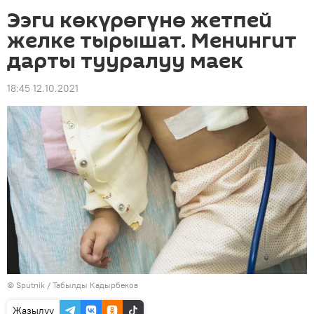
Ээги көкүрөгүнө жетпей
желке тырышат. Менингит
дарты тууралуу маек
18:45 12.10.2021
©
Sputnik / Табылды Кадырбеков
Жазылуу