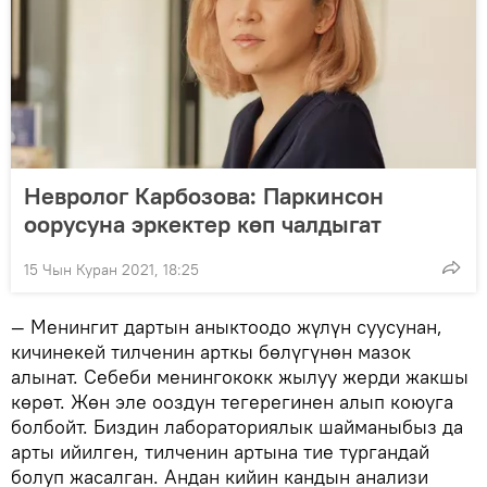
Невролог Карбозова: Паркинсон
оорусуна эркектер көп чалдыгат
15 Чын Куран 2021, 18:25
— Менингит дартын аныктоодо жүлүн суусунан,
кичинекей тилченин арткы бөлүгүнөн мазок
алынат. Себеби менингококк жылуу жерди жакшы
көрөт. Жөн эле ооздун тегерегинен алып коюуга
болбойт. Биздин лабораториялык шайманыбыз да
арты ийилген, тилченин артына тие тургандай
болуп жасалган. Андан кийин кандын анализи