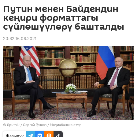
Путин менен Байдендин
кеңири форматтагы
сүйлөшүүлөрү башталды
20:32 16.06.2021
©
Sputnik
/ Сергей Гунеев
/
Медиабанкка өтүү
Жазылуу