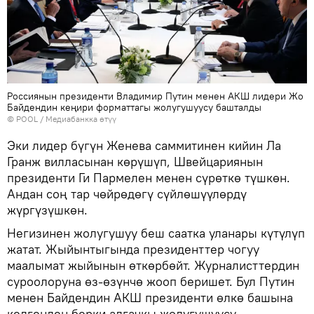
Россиянын президенти Владимир Путин менен АКШ лидери Жо
Байдендин кеңири форматтагы жолугушуусу башталды
© POOL
/
Медиабанкка өтүү
Эки лидер бүгүн Женева саммитинен кийин Ла
Гранж вилласынан көрүшүп, Швейцариянын
президенти Ги Пармелен менен сүрөткө түшкөн.
Андан соң тар чөйрөдөгү сүйлөшүүлөрдү
жүргүзүшкөн.
Негизинен жолугушуу беш саатка уланары күтүлүп
жатат. Жыйынтыгында президенттер чогуу
маалымат жыйынын өткөрбөйт. Журналисттердин
суроолоруна өз-өзүнчө жооп беришет. Бул Путин
менен Байдендин АКШ президенти өлкө башына
келгенден берки алгачкы жолугушуусу.