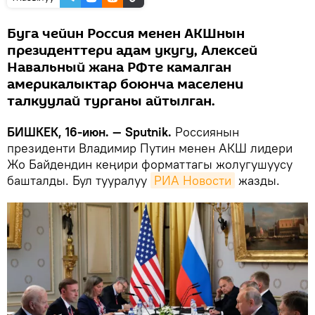
Буга чейин Россия менен АКШнын
президенттери адам укугу, Алексей
Навальный жана РФте камалган
америкалыктар боюнча маселени
талкуулай турганы айтылган.
БИШКЕК, 16-июн. — Sputnik.
Россиянын
президенти Владимир Путин менен АКШ лидери
Жо Байдендин кеңири форматтагы жолугушуусу
башталды. Бул тууралуу
РИА Новости
жазды.