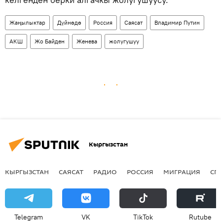
Жаңылыктар
Дүйнөдө
Россия
Саясат
Владимир Путин
АКШ
Жо Байден
Женева
жолугушуу
Кыргызстан
КЫРГЫЗСТАН
САЯСАТ
РАДИО
РОССИЯ
МИГРАЦИЯ
СП
Telegram
VK
ТikТоk
Rutube