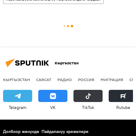
Кыргызстан
КЫРГЫЗСТАН
САЯСАТ
РАДИО
РОССИЯ
МИГРАЦИЯ
СП
Telegram
VK
ТikТоk
Rutube
Долбоор жөнүндө
Пайдалануу эрежелери