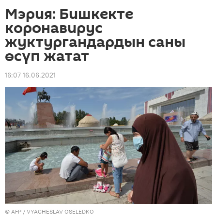
Мэрия: Бишкекте
коронавирус
жуктургандардын саны
өсүп жатат
16:07 16.06.2021
©
AFP
/ VYACHESLAV OSELEDKO