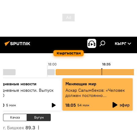
КЫРГ
Кыргызстан
18:00
18:35
едневные новости
Меняющие мир
едневные новости. Выпуск
Аскар Салымбеков: «Человек
:00
должен постоянно
совершенствоваться»
эфир
:00
18:05
5 мин
54 мин
Кечээ
Бүгүн
г. Бишкек
89.3