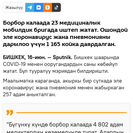
Жазылуу
Борбор калаада 23 медициналык
мобилдик бригада иштеп жатат. Ошондой
эле коронавирус жана пневмонияны
дарылоо үчүн 1 165 койка даярдалган.
БИШКЕК, 16-июн. — Sputnik.
Бишкек шаарында
COVID-19 менен ооругандардын саны көбөйүп
жатат. Бул тууралуу мэриядан билдиришти.
Маалыматка караганда, акыркы бир суткада эле
коронавирус жана пневмония менен жабыркаган
257 адам аныкталган.
"Бүгүнкү күндө борбор калаада 4 802 адам
медиктердин көзөмөлүндө турат. Алардын