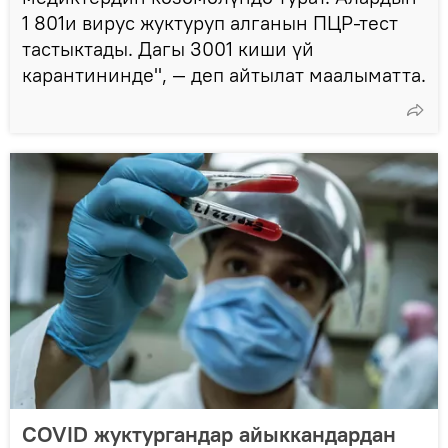
1 801и вирус жуктуруп алганын ПЦР-тест
тастыктады. Дагы 3001 киши үй
карантининде", — деп айтылат маалыматта.
COVID жуктургандар айыккандардан