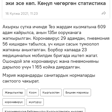
эки эсе көп. Көңүл чөгөргөн статистика
16 Кулжа 2021, 11:23
Акыркы сутка ичинде Тез жардам кызматына 609
адам кайрылса, анын 135и ооруканага
жаткырылган. Коронавирус 29 адамдан, пневмония
56 кишиден табылса, үч киши сасык тумоолоп
жатканы аныкталган. Борбор калаада 23
медициналык мобилдик бригада иштеп жатат.
Ошондой эле коронавирус жана пневмонияны
дарылоо үчүн 1 165 койка даярдалган.
Мэрия жарандарды санитардык нормаларды
сактоого чакырат.
Жаңылыктар
Коом
Кыргызстан
Бишкек мэриясы
коронавирус
жуктуруу
Коронавируска байланыштуу Кыргызстандагы кырдаал