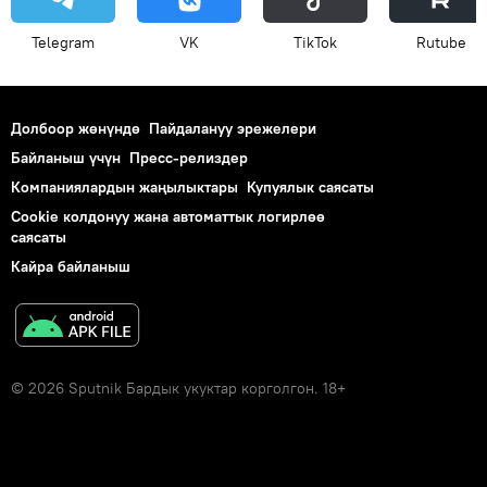
Telegram
VK
ТikТоk
Rutube
Долбоор жөнүндө
Пайдалануу эрежелери
Байланыш үчүн
Пресс-релиздер
Компаниялардын жаңылыктары
Купуялык саясаты
Cookie колдонуу жана автоматтык логирлөө
саясаты
Кайра байланыш
© 2026 Sputnik Бардык укуктар корголгон. 18+