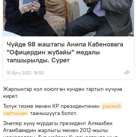
Чүйдө 98 жаштагы Анипа Кабеновага
"Офицердин жубайы" медалы
тапшырылды. Сүрөт
10 Бугу 2021, 18:50
Жарлыктар кол коюлган күндөн тартып күчүнө
кирет.
Толук тизме менен КР президентинин
расмий 
сайтынан
таанышууга болот.
Энелер күнү мурдагы президент Алмазбек
Атамбаевдин жарлыгы менен 2012-жылы