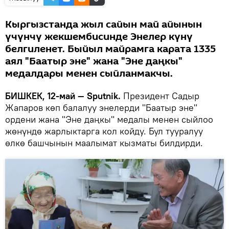
Кыргызстанда жыл сайын май айынын
үчүнчү жекшембисинде Энелер күнү
белгиленет. Быйыл майрамга карата 1335
аял "Баатыр эне" жана "Эне даңкы"
медалдары менен сыйланмакчы.
БИШКЕК, 12-май — Sputnik.
Президент Садыр
Жапаров көп балалуу энелерди "Баатыр эне"
ордени жана "Эне даңкы" медалы менен сыйлоо
жөнүндө жарлыктарга кол койду. Бул тууралуу
өлкө башчынын маалымат кызматы билдирди.