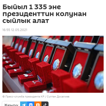
Быйыл 1 335 эне
президенттин колунан
сыйлык алат
16:55 12.05.2021
©
Пресс-служба президента КР / Султан Досалиев
Жазылуу