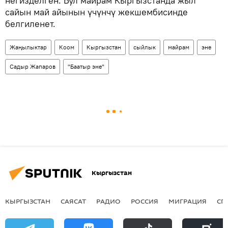
негизделген. Бул майрам Кыргызстанда жыл
сайын май айынын үчүнчү жекшембисинде
белгиленет.
Жаңылыктар
Коом
Кыргызстан
сыйлык
майрам
эне
Садыр Жапаров
"Баатыр эне"
Кыргызстан
КЫРГЫЗСТАН
САЯСАТ
РАДИО
РОССИЯ
МИГРАЦИЯ
СП