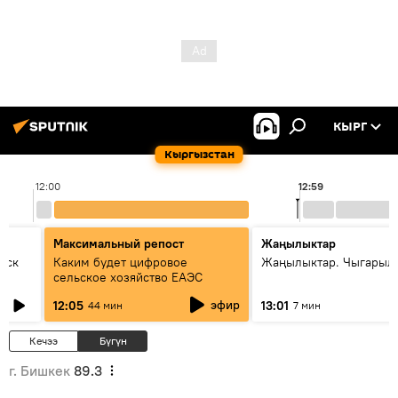
КЫРГ
Кыргызстан
12:00
12:59
Максимальный репост
Жаңылыктар
уск
Каким будет цифровое
Жаңылыктар. Чыгарыл
сельское хозяйство ЕАЭС
эфир
12:05
13:01
44 мин
7 мин
Кечээ
Бүгүн
г. Бишкек
89.3