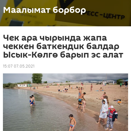
Маалымат борбор
Чек ара чырында жапа
чеккен баткендик балдар
Ысык-Көлгө барып эс алат
15:07 07.05.2021