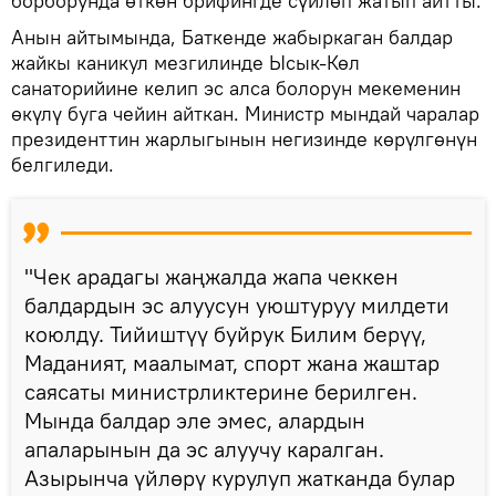
борборунда өткөн брифингде сүйлөп жатып айтты.
Анын айтымында, Баткенде жабыркаган балдар
жайкы каникул мезгилинде Ысык-Көл
санаторийине келип эс алса болорун мекеменин
өкүлү буга чейин айткан. Министр мындай чаралар
президенттин жарлыгынын негизинде көрүлгөнүн
белгиледи.
"Чек арадагы жаңжалда жапа чеккен
балдардын эс алуусун уюштуруу милдети
коюлду. Тийиштүү буйрук Билим берүү,
Маданият, маалымат, спорт жана жаштар
саясаты министрликтерине берилген.
Мында балдар эле эмес, алардын
апаларынын да эс алуучу каралган.
Азырынча үйлөрү курулуп жатканда булар