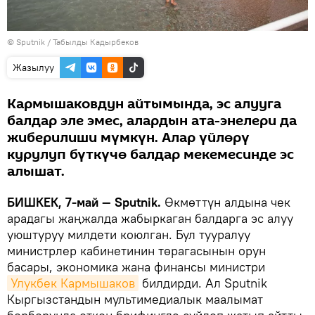
©
Sputnik / Табылды Кадырбеков
Жазылуу
Кармышаковдун айтымында, эс алууга
балдар эле эмес, алардын ата-энелери да
жиберилиши мүмкүн. Алар үйлөрү
курулуп бүткүчө балдар мекемесинде эс
алышат.
БИШКЕК, 7-май — Sputnik.
Өкмөттүн алдына чек
арадагы жаңжалда жабыркаган балдарга эс алуу
уюштуруу милдети коюлган. Бул тууралуу
министрлер кабинетинин төрагасынын орун
басары, экономика жана финансы министри
Улукбек Кармышаков
билдирди. Ал Sputnik
Кыргызстандын мультимедиалык маалымат