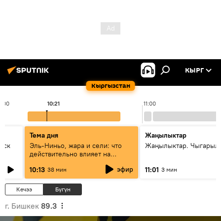
КЫРГ
Кыргызстан
0:00
10:21
11:00
Тема дня
Жаңылыктар
уск
Эль-Ниньо, жара и сели: что
Жаңылыктар. Чыгарылы
действительно влияет на
погоду в Кыргызстане
эфир
10:13
11:01
38 мин
3 мин
Кечээ
Бүгүн
г. Бишкек
89.3