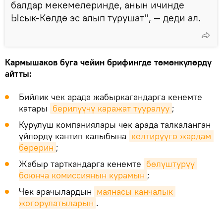
балдар мекемелеринде, анын ичинде
Ысык-Көлдө эс алып турушат", — деди ал.
Кармышаков буга чейин брифингде төмөнкүлөрдү
айтты:
Бийлик чек арада жабыркагандарга кенемте
катары
берилүүчү каражат тууралуу
;
Курулуш компаниялары чек арада талкаланган
үйлөрдү кантип калыбына
келтирүүгө жардам 
берерин
;
Жабыр тарткандарга кенемте
бөлүштүрүү 
боюнча комиссиянын курамын
;
Чек арачылардын
маянасы канчалык 
жогорулатыларын
.