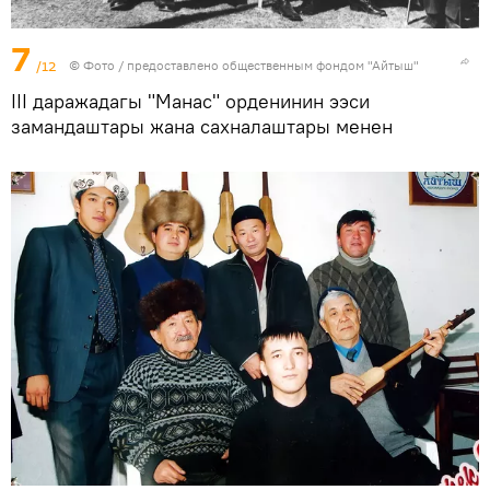
7
/12
© Фото / предоставлено общественным фондом "Айтыш"
III даражадагы "Манас" орденинин ээси
замандаштары жана сахналаштары менен