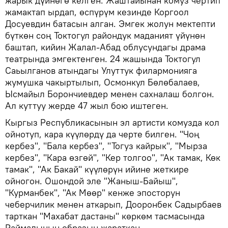
жарык дүйнөгө келген. Жаштайынан комуз чертип
жамактап ырдап, өспүрүм кезинде Коргоол
Досуевдин батасын алган. Эмгек жолун мектепти
бүткөн соң Токтогул райондук маданият үйүнөн
баштап, кийин Жалал-Абад облусундагы драма
театрында эмгектенген. 24 жашында Токтогул
Саьылганов атындагы Улуттук филармонияга
жумушка чакыртылып, Осмонкул Бөлөбалаев,
Ысмайыл Борончиевдер менен сахналаш болгон.
Ал куттуу жерде 47 жыл бою иштеген.
Кыргыз Республикасынын эл артисти комузда кол
ойнотуп, кара күүлөрдү да черте билген. "Чоң
кербез", "Бала кербез", "Тогуз кайрык", "Мырза
кербез", "Кара өзгөй", "Кер толгоо", "Ак тамак, Көк
тамак", "Ак Бакай" күүлөрүн ийине жеткире
ойногон. Ошондой эле "Жаныш-Байыш",
"Курманбек", "Ак Мөөр" кенже эпосторун
чеберчилик менен аткарып, Дооронбек Садырбаев
тарткан "Махабат дастаны" көркөм тасмасында
Раймалынын образын жараткан.