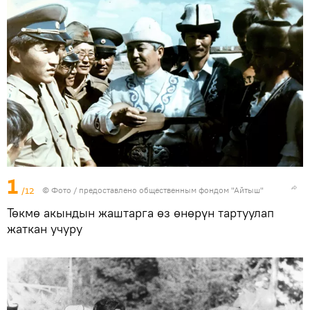
1
/12
© Фото / предоставлено общественным фондом "Айтыш"
Төкмө акындын жаштарга өз өнөрүн тартуулап
жаткан учуру