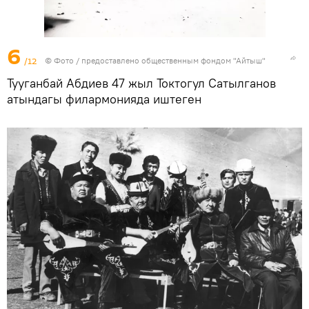
6
/12
© Фото / предоставлено общественным фондом "Айтыш"
Тууганбай Абдиев 47 жыл Токтогул Сатылганов
атындагы филармонияда иштеген