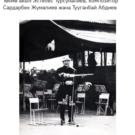
Төкмө акын Эстебес Турсуналиев, композитор
Сардарбек Жумалиев жана Тууганбай Абдиев