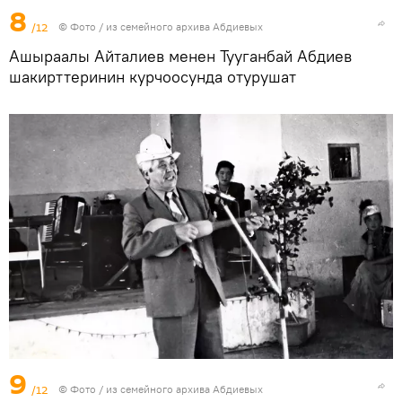
8
/12
© Фото / из семейного архива Абдиевых
Ашыраалы Айталиев менен Тууганбай Абдиев
шакирттеринин курчоосунда отурушат
9
/12
© Фото / из семейного архива Абдиевых