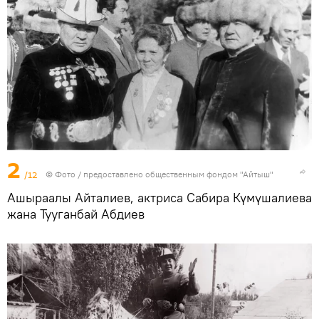
2
/12
© Фото / предоставлено общественным фондом "Айтыш"
Ашыраалы Айталиев, актриса Сабира Күмүшалиева
жана Тууганбай Абдиев