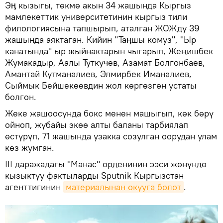
Эӊ кызыгы, төкмө акын 34 жашында Кыргыз
мамлекеттик университетинин кыргыз тили
филологиясына тапшырып, аталган ЖОЖду 39
жашында аяктаган. Кийин "Таӊшы комуз", "Ыр
канатында" ыр жыйнактарын чыгарып, Жеңишбек
Жумакадыр, Аалы Туткучев, Азамат Болгонбаев,
Амантай Кутманалиев, Элмирбек Иманалиев,
Сыймык Бейшекеевдин жол көргөзгөн устаты
болгон.
Жеке жашоосунда бокс менен машыгып, көк бөрү
ойноп, жубайы экөө алты баланы тарбиялап
өстүрүп, 71 жашында узакка созулган оорудан улам
көз жумган.
III даражадагы "Манас" орденинин ээси жөнүндө
кызыктуу фактыларды Sputnik Кыргызстан
агенттигинин
материалынан окууга болот
.