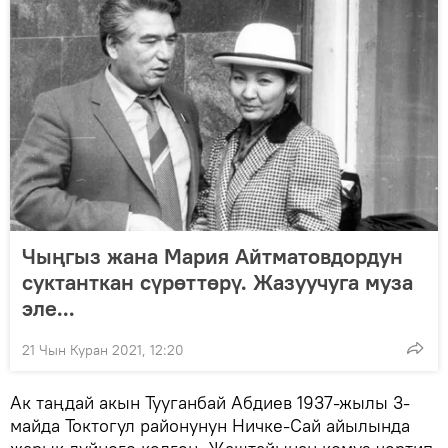
Чыңгыз жана Мария Айтматовдордун
суктанткан сүрөттөрү. Жазуучуга муза
эле...
21 Чын Куран 2021, 12:20
Ак таңдай акын Тууганбай Абдиев 1937-жылы 3-
майда Токтогул районунун Ничке-Сай айылында