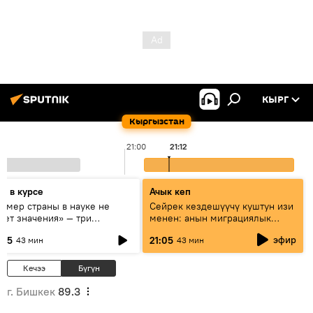
КЫРГ
Кыргызстан
21:00
21:12
дь в курсе
Ачык кеп
азмер страны в науке не
Сейрек кездешүүчү куштун изи
еет значения» — три
менен: анын миграциялык
сперта о сотрудничестве
жолу эмнеден кабар берет?
эфир
:05
21:05
43 мин
43 мин
ссии и Кыргызстана в
разовании и исследованиях
Кечээ
Бүгүн
г. Бишкек
89.3