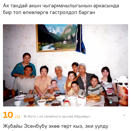
Ак таңдай акын чыгармачылыгынын аркасында
бир топ өлкөлөргө гастролдоп барган
10
/12
© Фото / из семейного архива Абдиевых
Жубайы Эсенбүбү экөө төрт кыз, эки уулду