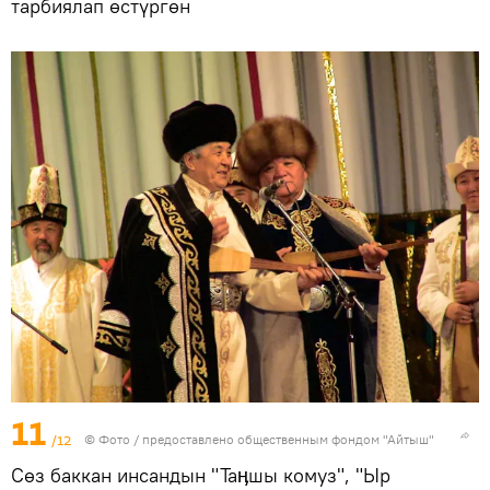
тарбиялап өстүргөн
11
/12
© Фото / предоставлено общественным фондом "Айтыш"
Сөз баккан инсандын "Таӊшы комуз", "Ыр