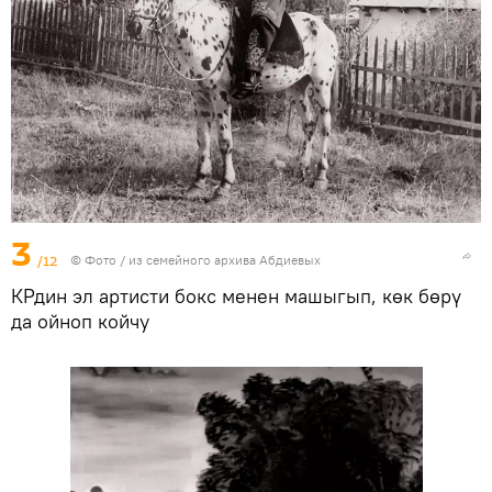
3
/12
© Фото / из семейного архива Абдиевых
КРдин эл артисти бокс менен машыгып, көк бөрү
да ойноп койчу