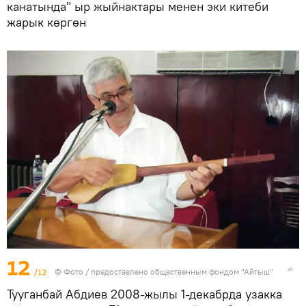
канатында" ыр жыйнактары менен эки китеби
жарык көргөн
12
/12
© Фото / предоставлено общественным фондом "Айтыш"
Тууганбай Абдиев 2008-жылы 1-декабрда узакка