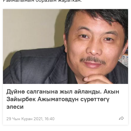
Дүйнө салганына жыл айланды. Акын
Зайырбек Ажыматовдун сүрөттөгү
элеси
29 Чын Куран 2021, 16:40