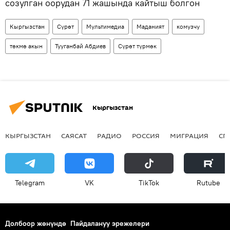
созулган оорудан 71 жашында кайтыш болгон
Кыргызстан
Сүрөт
Мультимедиа
Маданият
комузчу
төкмө акын
Тууганбай Абдиев
Сүрөт түрмөк
Кыргызстан
КЫРГЫЗСТАН
САЯСАТ
РАДИО
РОССИЯ
МИГРАЦИЯ
СП
Telegram
VK
ТikТоk
Rutube
Долбоор жөнүндө
Пайдалануу эрежелери