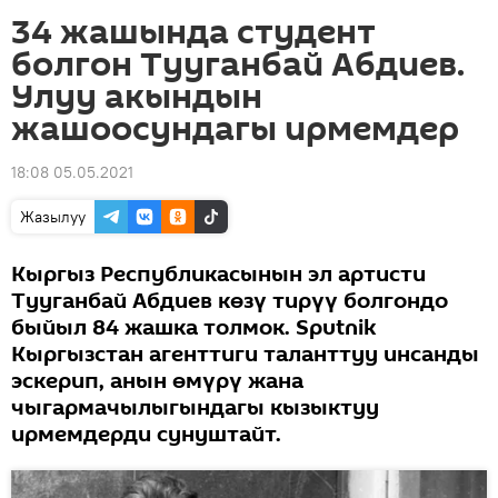
34 жашында студент
болгон Тууганбай Абдиев.
Улуу акындын
жашоосундагы ирмемдер
18:08 05.05.2021
Жазылуу
Кыргыз Республикасынын эл артисти
Тууганбай Абдиев көзү тирүү болгондо
быйыл 84 жашка толмок. Sputnik
Кыргызстан агенттиги таланттуу инсанды
эскерип, анын өмүрү жана
чыгармачылыгындагы кызыктуу
ирмемдерди сунуштайт.