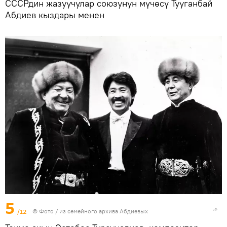
СССРдин жазуучулар союзунун мүчөсү Тууганбай
Абдиев кыздары менен
5
/12
© Фото / из семейного архива Абдиевых