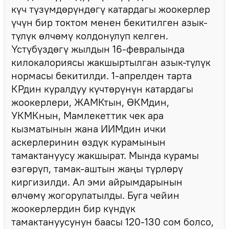
күч түзүмдөрүндөгү катардагы жоокерлер
үчүн бир токтом менен бекитилген азык-
түлүк өлчөмү колдонулуп келген.
Үстүбүздөгү жылдын 16-февралында
килокалориясы жакшыртылган азык-түлүк
нормасы бекитилди. 1-апрелден тарта
КРдин куралдуу күчтөрүнүн катардагы
жоокерлери, ЖАМКтын, ӨКМдин,
УКМКнын, Мамлекеттик чек ара
кызматынын жана ИИМдин ички
аскерлеринин өздүк курамынын
тамактануусу жакшырат. Мында курамы
өзгөрүп, тамак-аштын жаңы түрлөрү
киргизилди. Ал эми айрымдарынын
өлчөмү жогорулатылды. Буга чейин
жоокерлердин бир күндүк
тамактануусунун баасы 120-130 сом болсо,