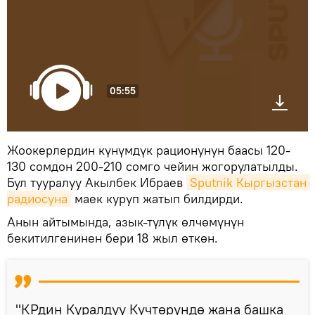
05:55
Жоокерлердин күнүмдүк рационунун баасы 120-
130 сомдон 200-210 сомго чейин жогорулатылды.
Бул тууралуу Акылбек Ибраев
Sputnik Кыргызстан 
радиосуна
маек куруп жатып билдирди.
Анын айтымында, азык-түлүк өлчөмүнүн
бекитилгенинен бери 18 жыл өткөн.
"КРдин Куралдуу Күчтөрүндө жана башка