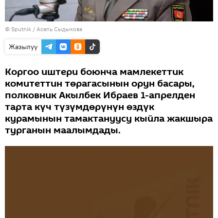
©
Sputnik
/ Асель Сыдыкова
Жазылуу
Коргоо иштери боюнча мамлекеттик
комитеттин төрагасынын орун басары,
полковник Акылбек Ибраев 1-апрелден
тарта күч түзүмдөрүнүн өздүк
курамынын тамактануусу кыйла жакшыра
турганын маалымдады.