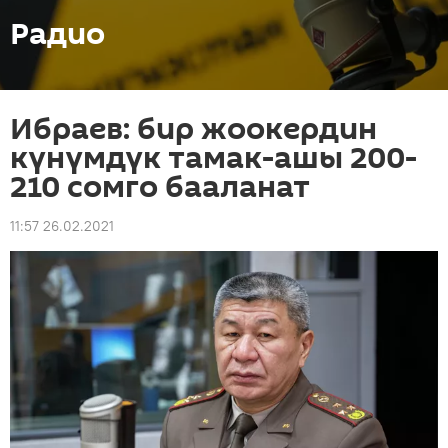
Радио
Ибраев: бир жоокердин
күнүмдүк тамак-ашы 200-
210 сомго бааланат
11:57 26.02.2021