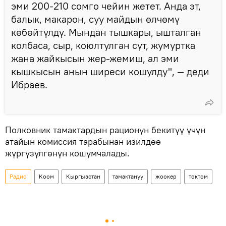
эми 200-210 сомго чейин жетет. Анда эт,
балык, макарон, суу майдын өлчөмү
көбөйтүлдү. Мындан тышкары, ышталган
колбаса, сыр, коюлтулган сүт, жумуртка
жана жайкысын жер-жемиш, ал эми
кышкысын анын ширеси кошулду", — деди
Ибраев.
Полковник тамактардын рационун бекитүү үчүн
атайын комиссия тарабынан изилдөө
жүргүзүлгөнүн кошумчалады.
Радио
Коом
Кыргызстан
тамактануу
жоокер
токтом