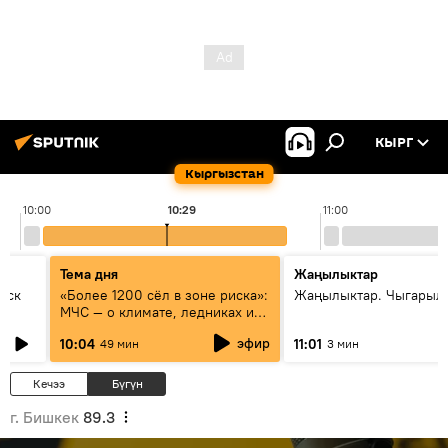
КЫРГ
Кыргызстан
10:00
10:29
11:00
Тема дня
Жаңылыктар
уск
«Более 1200 сёл в зоне риска»:
Жаңылыктар. Чыгарылы
МЧС — о климате, ледниках и
системе оповещения
эфир
10:04
11:01
49 мин
3 мин
населения
Кечээ
Бүгүн
г. Бишкек
89.3