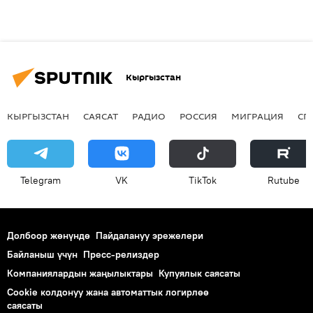
Кыргызстан
КЫРГЫЗСТАН
САЯСАТ
РАДИО
РОССИЯ
МИГРАЦИЯ
СП
Telegram
VK
ТikТоk
Rutube
Долбоор жөнүндө
Пайдалануу эрежелери
Байланыш үчүн
Пресс-релиздер
Компаниялардын жаңылыктары
Купуялык саясаты
Cookie колдонуу жана автоматтык логирлөө
саясаты