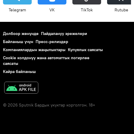
Telegram
VK
ТikТоk
Rutube
Долбоор жөнүндө
Пайдалануу эрежелери
Байланыш үчүн
Пресс-релиздер
Компаниялардын жаңылыктары
Купуялык саясаты
Cookie колдонуу жана автоматтык логирлөө
саясаты
Кайра байланыш
© 2026 Sputnik Бардык укуктар корголгон. 18+