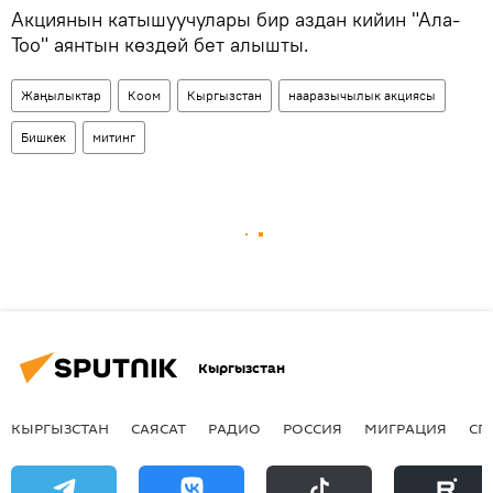
Акциянын катышуучулары бир аздан кийин "Ала-
Тоо" аянтын көздөй бет алышты.
Жаңылыктар
Коом
Кыргызстан
нааразычылык акциясы
Бишкек
митинг
Кыргызстан
КЫРГЫЗСТАН
САЯСАТ
РАДИО
РОССИЯ
МИГРАЦИЯ
СП