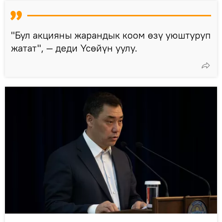
"Бул акцияны жарандык коом өзү уюштуруп
жатат", — деди Үсөйүн уулу.