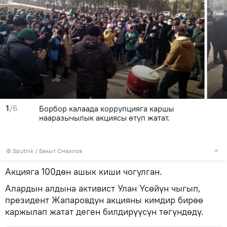
1
/6
Борбор калаада коррупцияга каршы
нааразычылык акциясы өтүп жатат.
©
Sputnik
/ Бакыт Смаилов
Акцияга 100дөн ашык киши чогулган.
Алардын алдына активист Улан Үсөйүн чыгып,
президент Жапаровдун акцияны кимдир бирөө
каржылап жатат деген билдирүүсүн төгүндөдү.