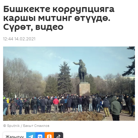
Бишкекте коррупцияга
каршы митинг өтүүдө.
Сүрөт, видео
12:44 14.02.2021
©
Sputnik
/ Бакыт Смаилов
Жазылуу