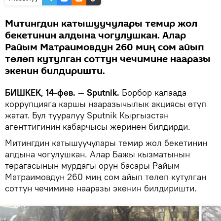
Митингдин катышуучулары темир жол
бекетинин алдына чогулушкан. Алар
Райым Матраимовдун 260 миң сом айып
төлөп кутулган соттун чечимине нааразы
экенин билдиришти.
БИШКЕК, 14-фев. — Sputnik.
Борбор калаада
коррупцияга каршы нааразычылык акциясы өтүп
жатат. Бул тууралуу Sputnik Кыргызстан
агенттигинин кабарчысы жеринен билдирди.
Митингдин катышуучулары темир жол бекетинин
алдына чогулушкан. Алар Бажы кызматынын
төрагасынын мурдагы орун басары Райым
Матраимовдун 260 миң сом айып төлөп кутулган
соттун чечимине нааразы экенин билдиришти.