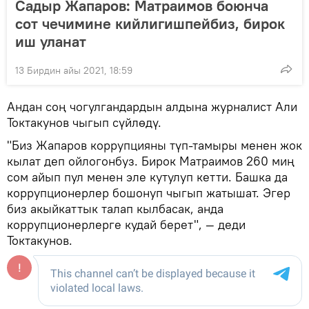
Садыр Жапаров: Матраимов боюнча
сот чечимине кийлигишпейбиз, бирок
иш уланат
13 Бирдин айы 2021, 18:59
Андан соң чогулгандардын алдына журналист Али
Токтакунов чыгып сүйлөдү.
"Биз Жапаров коррупцияны түп-тамыры менен жок
кылат деп ойлогонбуз. Бирок Матраимов 260 миң
сом айып пул менен эле кутулуп кетти. Башка да
коррупционерлер бошонуп чыгып жатышат. Эгер
биз акыйкаттык талап кылбасак, анда
коррупционерлерге кудай берет", — деди
Токтакунов.