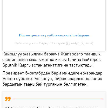
Посмотреть эту публикацию в Instagram
Публикация от Садыр Жапаров (@sadyr_japarov)
Кайрылуу жазылган баракча Жапаровго таандык
экенин анын маалымат катчысы Галина Байтерек
Sputnik Кыргызстан агенттигине тастыктады.
Президент 6-октябрдан бери миңдеген жарандар
менен сүрөткө түшкөнүн, бирок алардын дээрлик
бардыгын тааныбай турганын белгилеген.