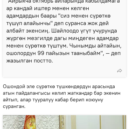
"Айрыкча октябрь айларында кабылдамага
ар кандай иштер менен келген
адамдардын баары "сиз менен сүрөткө
түшүп алайынчы" деп суранса жок дей
албайт экенсиң. Шайлоодо үгүт учурунда
жүргөн мезгилде дагы миңдеген адамдар
менен сүрөткө түштүм. Чынымды айтайын,
ошолордун 99 пайызын тааныбайм", — деп
жазылган постто.
Ошондой эле сүрөткө түшкөндөрдүн арасында
атын пайдалангысы келип жаткандар бар экенин
айтып, алар тууралуу кабар берип коюуну
суранган.