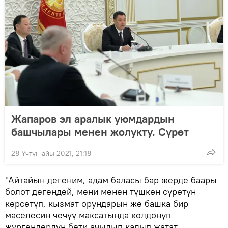
Жапаров эл аралык уюмдардын
башчылары менен жолукту. Сүрөт
28 Үчтүн айы 2021, 21:18
"Айтайын дегеним, адам баласы бар жерде баары
болот дегендей, мени менен түшкөн сүрөтүн
көрсөтүп, кызмат орундарын же башка бир
маселесин чечүү максатында колдонуп
жүргөндөрдүн бети ачылып калып жатат.