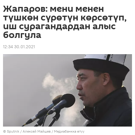
Жапаров: мени менен
түшкөн сүрөтүн көрсөтүп,
иш сурагандардан алыс
болгула
12:34 30.01.2021
©
Sputnik
/ Алексей Майшев
/
Медиабанкка өтүү