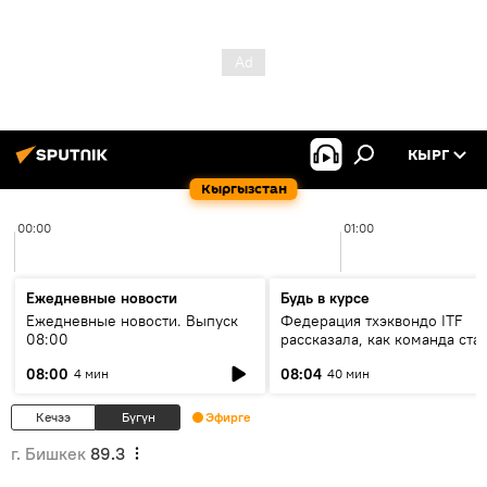
КЫРГ
Кыргызстан
00:00
01:00
Ежедневные новости
Будь в курсе
Ежедневные новости. Выпуск
Федерация тхэквондо ITF
08:00
рассказала, как команда ста
жертвой мошенников
08:00
08:04
4 мин
40 мин
Кечээ
Бүгүн
Эфирге
г. Бишкек
89.3