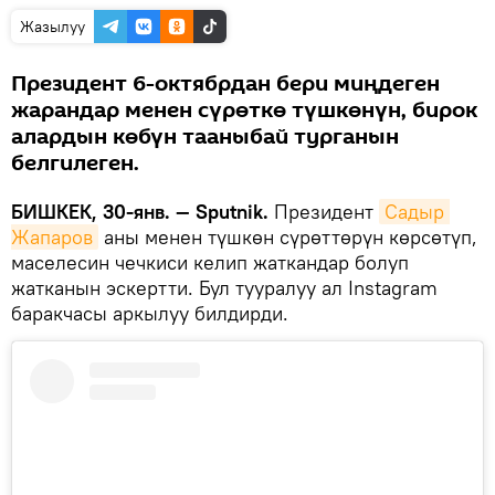
Жазылуу
Президент 6-октябрдан бери миңдеген
жарандар менен сүрөткө түшкөнүн, бирок
алардын көбүн тааныбай турганын
белгилеген.
БИШКЕК, 30-янв. — Sputnik.
Президент
Садыр 
Жапаров
аны менен түшкөн сүрөттөрүн көрсөтүп,
маселесин чечкиси келип жаткандар болуп
жатканын эскертти. Бул тууралуу ал Instagram
баракчасы аркылуу билдирди.