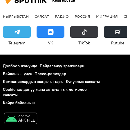
Кыргызстан
КЫРГЫЗСТАН
САЯСАТ
РАДИО
РОССИЯ
МИГРАЦИЯ
СП
Telegram
VK
ТikТоk
Rutube
Долбоор жөнүндө
Пайдалануу эрежелери
Байланыш үчүн
Пресс-релиздер
Компаниялардын жаңылыктары
Купуялык саясаты
Cookie колдонуу жана автоматтык логирлөө
саясаты
Кайра байланыш