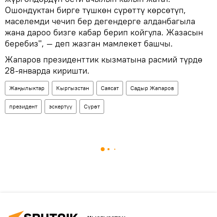
Ошондуктан бирге түшкөн сүрөттү көрсөтүп,
маселемди чечип бер дегендерге алданбагыла
жана дароо бизге кабар берип койгула. Жазасын
беребиз", — деп жазган мамлекет башчы.
Жапаров президенттик кызматына расмий түрдө
28-январда киришти.
Жаңылыктар
Кыргызстан
Саясат
Садыр Жапаров
президент
эскертүү
Сүрөт