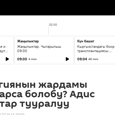
02:00
Жаңылыктар
Күн башат
я и
Жаңылыктар. Чыгарылыш
Кыргызстандагы боор
дут
09:00
трансплантациясы:
жетишкендиктер жана
09:00
09:04
4 мин
46 мин
келечеги
гиянын жардамы
арса болобу? Адис
тар тууралуу
4:27 14.12.2021
)