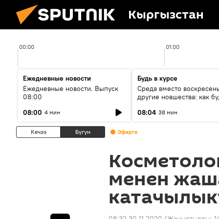
Кыргызстан
00:00
01:00
Ежедневные новости
Будь в курсе
Ежедневные новости. Выпуск
Среда вместо воскресень
08:00
другие новшества: как бу
проходить выборы в КР?
08:00
08:04
4 мин
38 мин
Кечээ
Бүгүн
Эфирге
Косметоло
менен жаш
катачылык
08:32 30.11.2020
(Жаңыртылды:
1