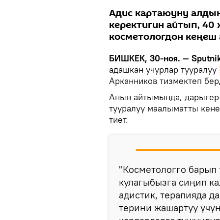
Адис картаюуну алдын
керектигин айтып, 40
косметологдон кеңеш 
БИШКЕК, 30-ноя. — Sputnik
адашкан учурлар тууралуу
Арканников тизмектеп бер
Анын айтымында, дарыгер
тууралуу маалыматты кене
тиет.
"Косметологго барып 
кулагыбызга сиңип ка
адистик, терапияда д
терини жашартуу үчүн