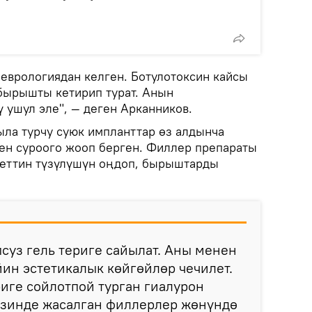
неврологиядан келген. Ботулотоксин кайсы
бырышты кетирип турат. Анын
 ушул эле", — деген Арканников.
ыла турчу суюк импланттар өз алдынча
ен суроого жооп берген. Филлер препараты
 беттин түзүлүшүн оңдоп, бырыштарды
суз гель териге сайылат. Аны менен
йин эстетикалык көйгөйлөр чечилет.
риге сойлотпой турган гиалурон
зинде жасалган филлерлер жөнүндө