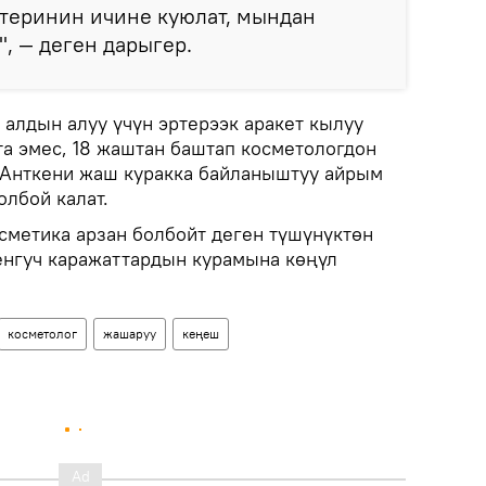
р теринин ичине куюлат, мындан
", — деген дарыгер.
 алдын алуу үчүн эртерээк аракет кылуу
та эмес, 18 жаштан баштап косметологдон
 Анткени жаш куракка байланыштуу айрым
олбой калат.
метика арзан болбойт деген түшүнүктөн
енгуч каражаттардын курамына көңүл
косметолог
жашаруу
кеңеш