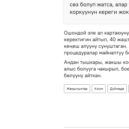
сөз болуп жатса, ала
коркуунун кереги жок
Ошондой эле ал картаюуну
керектигин айтып, 40 жаш
кеңеш алууну сунуштаган.
процедуралар майнаптуу б
Андан тышкары, жакшы кос
алыс болууга чакырып, бо
бөлүүнү айткан.
Жаңылыктар
Коом
Дүйнөдө