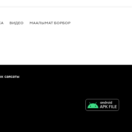
КА
ВИДЕО
МААЛЫМАТ БОРБОР
ык саясаты