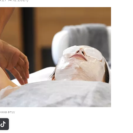
кка өтүү