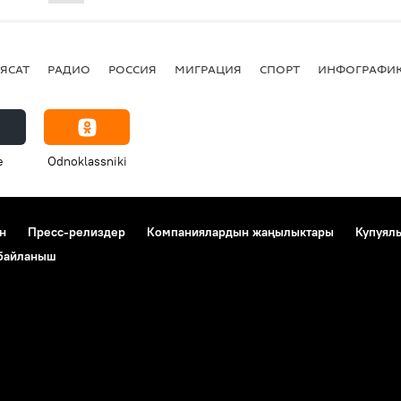
ЯСАТ
РАДИО
РОССИЯ
МИГРАЦИЯ
СПОРТ
ИНФОГРАФИ
e
Odnoklassniki
н
Пресс-релиздер
Компаниялардын жаңылыктары
Купуял
 байланыш