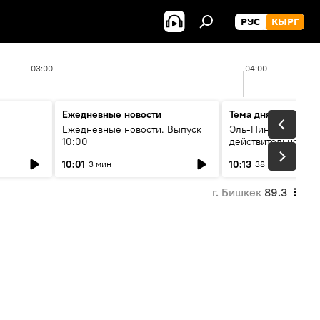
РУС
КЫРГ
03:00
04:00
Ежедневные новости
Тема дня
Ежедневные новости. Выпуск
Эль-Ниньо, жара и 
10:00
действительно вли
 өнүгүү
погоду в Кыргызст
10:01
10:13
3 мин
38 мин
г. Бишкек
89.3