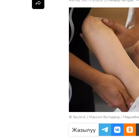
©
Sputnik
/ Максим Богодвид
/
Медиабан
Жазылуу