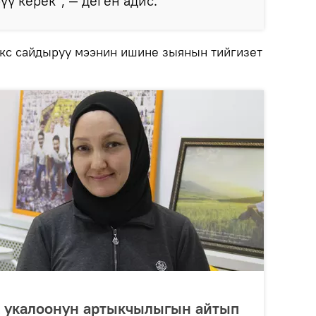
ү керек", — деген адис.
кс сайдыруу мээнин ишине зыянын тийгизет
к укалоонун артыкчылыгын айтып