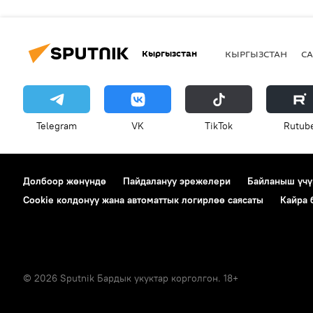
Кыргызстан
КЫРГЫЗСТАН
СА
Telegram
VK
ТikТоk
Rutub
Долбоор жөнүндө
Пайдалануу эрежелери
Байланыш үчү
Cookie колдонуу жана автоматтык логирлөө саясаты
Кайра
© 2026 Sputnik Бардык укуктар корголгон. 18+