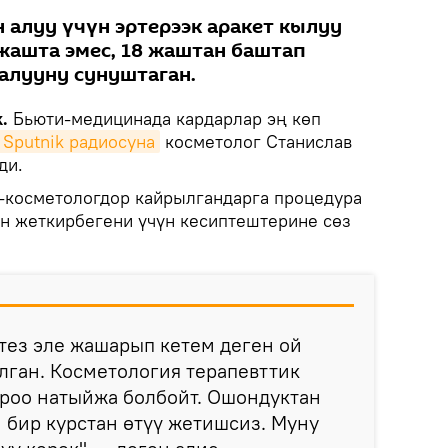
 алуу үчүн эртерээк аракет кылуу
 жашта эмес, 18 жаштан баштап
алууну сунуштаган.
.
Бьюти-медицинада кардарлар эң көп
Sputnik радиосуна
косметолог Станислав
ди.
-косметологдор кайрылгандарга процедура
н жеткирбегени үчүн кесиптештерине сөз
тез эле жашарып кетем деген ой
лган. Косметология терапевттик
ароо натыйжа болбойт. Ошондуктан
 бир курстан өтүү жетишсиз. Муну