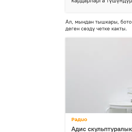
кардарларга түшүндүрү
Ал, мындан тышкары, бото
деген сөздү четке какты.
Радио
Адис скульптуралы