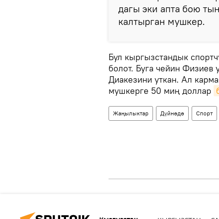
дагы эки апта бою тын
калтырган мушкер.
Бул кыргызстандык спортч
болот. Буга чейин Физиев
Диакезини уткан. Ал карм
мушкерге 50 миң доллар
Жаңылыктар
Дүйнөдө
Спорт