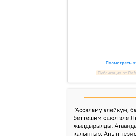
Посмотреть э
Публикация от Rafa
"Ассаламу алейкум, б
беттешим ошол эле Ла
жылдырылды. Атаанд
калыптыр. Анын тези