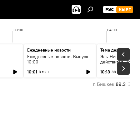
РУС
КЫРГ
03:00
04:00
Ежедневные новости
Тема дня
Ежедневные новости. Выпуск
Эль-Ниньо, жара и 
10:00
действительно вли
 өнүгүү
погоду в Кыргызст
10:01
10:13
3 мин
38 мин
г. Бишкек
89.3