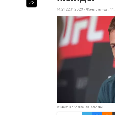
14:21 22.11.2020
(Жаңыртылды:
14
©
Sputnik
/ Александр Гальперин