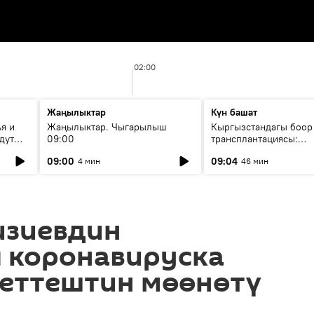
02:00
Жаңылыктар
Күн башат
я и
Жаңылыктар. Чыгарылыш
Кыргызстандагы боор
дут
09:00
трансплантациясы:
жетишкендиктер жана
09:00
09:04
4 мин
46 мин
келечеги
изиевдин
 коронавируска
беттештин мөөнөтү