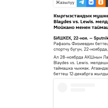
Жазылуу
Кыргызстандык мушкер 
Blaydes vs. Lewis. ме
Мойкано менен тайма
БИШКЕК, 22-ноя. — Sputnik
Рафаэль Физиевдин беттеш
спортчу бүгүн, 22-ноябрда
Ал 28-ноябрда АКШнын Лас
Blaydes vs. Lewis. мелде
таймашка чыкмак. Атаанда
беттеш 12-декабрга жылд