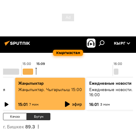
КЫРГ
Кыргызстан
15:00
15:09
16:00
Жаңылыктар
Ежедневные новости
кая
Жаңылыктар. Чыгарылыш 15:00
Ежедневные новости. 
16:00
эфир
15:01
16:01
7 мин
3 мин
Кечээ
Бүгүн
г. Бишкек
89.3