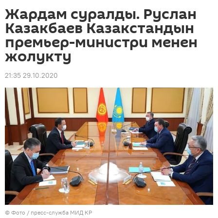
Жардам суралды. Руслан
Казакбаев Казакстандын
премьер-министри менен
жолукту
21:35 29.10.2020
© Фото / пресс-служба МИД КР