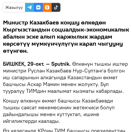
Жазылуу
Министр Казакбаев коңшу өлкөдөн
Кыргызстандын социалдык-экономикалык
абалын эске алып каржылык жардам
көрсөтүү мүмкүнчүлүгүн карап чыгууну
өтүнгөн.
БИШКЕК, 29-окт. — Sputnik.
Өлкөнүн тышкы иштер
министри Руслан Казакбаев Нур-Султанга болгон
иш сапарынын алкагында Казакстандын өкмөт
башчысы Аскар Мамин менен жолукту. Бул
тууралуу ТИМдин маалымат кызматы кабарлады.
Коңшу өлкөнүн өкмөт башчысы Казакбаевди
тышкы саясат мекемесинин жетекчиси болуп
дайындалышы менен куттуктап, ишине
ийгиликтерди каалады.
Өз кезегинде КРдин ТИМ башчысы президенттин