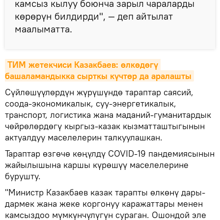
камсыз кылуу боюнча зарыл чараларды
көрөрүн билдирди", — деп айтылат
маалыматта.
ТИМ жетекчиси Казакбаев: өлкөдөгү 
башаламандыкка сырткы күчтөр да аралашты
Сүйлөшүүлөрдүн жүрүшүндө тараптар саясий,
соода-экономикалык, суу-энергетикалык,
транспорт, логистика жана маданий-гуманитардык
чөйрөлөрдөгү кыргыз-казак кызматташтыгынын
актуалдуу маселелерин талкуулашкан.
Тараптар өзгөчө көңүлдү COVID-19 пандемиясынын
жайылышына каршы күрөшүү маселелерине
бурушту.
"Министр Казакбаев казак тарапты өлкөнү дары-
дармек жана жеке коргонуу каражаттары менен
камсыздоо мүмкүнчүлүгүн сураган. Ошондой эле