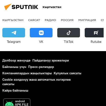
Кыргызстан
КЫРГЫЗСТАН
САЯСАТ
РАДИО
РОССИЯ
МИГРАЦИЯ
СП
Telegram
VK
ТikТоk
Rutube
Долбоор жөнүндө
Пайдалануу эрежелери
Байланыш үчүн
Пресс-релиздер
Компаниялардын жаңылыктары
Купуялык саясаты
Cookie колдонуу жана автоматтык логирлөө
саясаты
Кайра байланыш