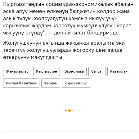
Кыргызстандын социалдык-экономикалык абалын
эске алуу менен өлкөнүн бюджетин колдоо жана
азык-түлүк коопсуздугун камсыз кылуу үчүн
каржылык жардам көрсөтүү мүмкүнчүлүгүн карап
чыгууну өтүндү", — деп айтылат билдирмеде.
Жолугушуунун аягында жакынкы аралыкта эки
тараптуу жолугушууларды жогорку деңгээлде
өткөрүүнү макулдашты.
Жаңылыктар
Кыргызстан
Экономика
Саясат
Казакстан
Руслан Казакбаев
жардам
коронавирус