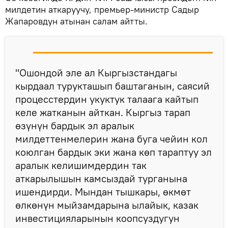
милдетин аткаруучу, премьер-министр Садыр
Жапаровдун атынан салам айтты.
"Ошондой эле ал Кыргызстандагы
кырдаал турукташып баштаганын, саясий
процесстердин укуктук талаага кайтып
келе жатканын айткан. Кыргыз тарап
өзүнүн бардык эл аралык
милдеттенмелерин жана буга чейин кол
коюлган бардык эки жана көп тараптуу эл
аралык келишимдердин так
аткарылышын камсыздай турганына
ишендирди. Мындан тышкары, өкмөт
өлкөнүн мыйзамдарына ылайык, казак
инвестицияларынын коопсуздугун