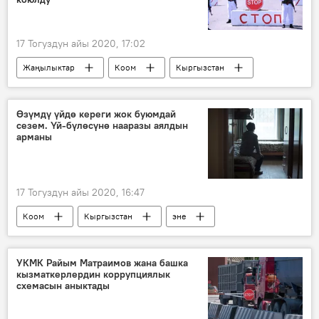
17 Тогуздун айы 2020, 17:02
Жаңылыктар
Коом
Кыргызстан
Ош облусу
коронавирус
чектөө
бет кап
Өзүмдү үйдө кереги жок буюмдай
сезем. Үй-бүлөсүнө нааразы аялдын
Коронавируска байланыштуу Кыргызстандагы кырдаал
арманы
Ош
17 Тогуздун айы 2020, 16:47
Коом
Кыргызстан
эне
кыз
тарбия
психолог
үй-бүлө
Психолог менен баарлашуу
УКМК Райым Матраимов жана башка
кызматкерлердин коррупциялык
схемасын аныктады