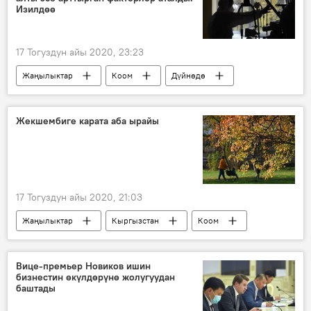
Изилдөө
17 Тогуздун айы 2020, 23:23
Жаңылыктар
Коом
Дүйнөдө
коронавирус
окумуштуулар
иликтөө
грипп
Жекшембиге карата аба ырайы
Дүйнөгө жайылган коронавирус
17 Тогуздун айы 2020, 21:03
Жаңылыктар
Кыргызстан
Коом
аба ырайы
Вице-премьер Новиков ишин
бизнестин өкүлдөрүнө жолугуудан
баштады