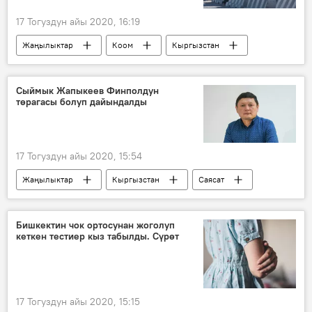
17 Тогуздун айы 2020, 16:19
Жаңылыктар
Коом
Кыргызстан
Экономика
бажы
Райымбек Матраимов
коррупция
Сыймык Жапыкеев Финполдун
төрагасы болуп дайындалды
аныктоо
Райым Матраимовдун кармалышы
17 Тогуздун айы 2020, 15:54
Жаңылыктар
Кыргызстан
Саясат
дайындоо
жетекчи
Сыймык Жапыкеев
Бишкектин чок ортосунан жоголуп
кеткен тестиер кыз табылды. Сүрөт
17 Тогуздун айы 2020, 15:15