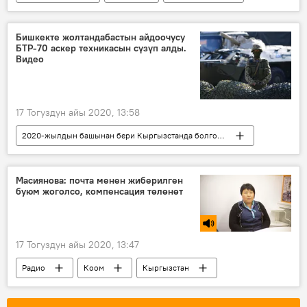
профилактика
телеканал
оңдоо
тазалоо
эфир
Радио
Бишкекте жолтандабастын айдоочусу
БТР-70 аскер техникасын сүзүп алды.
Видео
17 Тогуздун айы 2020, 13:58
2020-жылдын башынан бери Кыргызстанда болгон жол кырсыктар
Жаңылыктар
Кыргызстан
Окуялар
жолтандабас
кырсык
Масиянова: почта менен жиберилген
буюм жоголсо, компенсация төлөнөт
17 Тогуздун айы 2020, 13:47
Радио
Коом
Кыргызстан
почта
компенсация
аманат