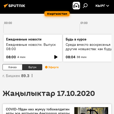
КЫРГ
Кыргызстан
00:00
01:00
Ежедневные новости
Будь в курсе
Ежедневные новости. Выпуск
Среда вместо воскресенья и
08:00
другие новшества: как будут
проходить выборы в КР?
08:00
08:04
4 мин
38 мин
Кечээ
Бүгүн
Эфирге
г. Бишкек
89.3
Жаңылыктар 17.10.2020
COVID-19дан көз жумуу тобокелдигин
алты эсе арттырган факторлор аталды.