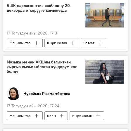
БШК парламенттик шайлоону 20-
декабрда өткөрүүгө камынууда
17 Тогуздун айы 2020, 17:31
Жаңылыктар
Кыргызстан
Саясат
шайлоо
БШК
мыйзам
дайындоо
Музыка менен АКШны багынткан
кыргыз кызы: ыйлаган күндөрүм көп
болду
Нурайым Рысмамбетова
17 Тогуздун айы 2020, 17:24
Жаңылыктар
Коом
Кыргызстан
Маданият
АКШ
музыка