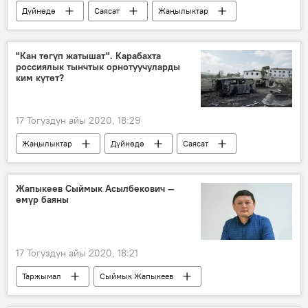
Дүйнөдө
Саясат
Жаңылыктар
Европа
АКШ
санкциялар
Алексей Навальный
Россия
"Кан төгүп жатышат". Карабахта
россиялык тынчтык орнотуучуларды
ким күтөт?
17 Тогуздун айы 2020, 18:29
Жаңылыктар
Дүйнөдө
Саясат
Азербайжан
Армения
Баку
Ереван
Тоолуу Карабах
Жапыкеев Сыймык Асылбекович —
өмүр баяны
Чыр-чатак
тынчтык
17 Тогуздун айы 2020, 18:21
Таржымал
Сыймык Жапыкеев
Кыргызстан