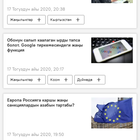
17 Тогуздун айы 2020, 20:38
Жаңылыктар
Кыргызстан
Экономика
өкмөт
кен
бизнес
колдоо
Артем Новиков
Обонун салып каалаган ырды тапса
болот. Google тиркемесиндеги жаңы
функция
17 Тогуздун айы 2020, 20:17
Жаңылыктар
Коом
Дүйнөдө
Google
тиркеме
функция
ыр
издөө
Европа Россияга каршы жаңы
санкциялардын азабын тартабы?
17 Тогуздун айы 2020, 19:50