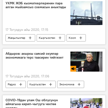
жумуш
УКМК ЖЭБ кызматкерлеринин пара
алган мыйзамсыз схемасын аныктады
17 Тогуздун айы 2020, 17:15
Жаңылыктар
Кыргызстан
Коом
Экономика
УКМК
ЖЭБ
көмүр
коррупция
пара
Абдыров: акыркы саясий окуялар
экономикага терс таасирин тийгизет
17 Тогуздун айы 2020, 17:06
Радио
Кыргызстан
Экономика
инвестор
рейтинг
COVID-19дан улам Ош облусунун
аймагына кирип-чыгууга чектөө
коюлду