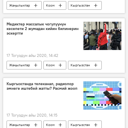
Жаңылыктар
Коом
Кыргызстан
милиция
кыз
издөө
кайрылуу
Медиктер массалык чогулуунун
кесепети 2 жумадан кийин билинерин
эскертти
17 Тогуздун айы 2020, 14:42
Жаңылыктар
Коом
Кыргызстан
коронавирус
Аида Исмаилова
оору
жуктуруу
медик
Кыргызстанда телеканал, радиолор
эмнеге иштебей жатты? Расмий жооп
Коронавируска байланыштуу Кыргызстандагы кырдаал
17 Тогуздун айы 2020, 14:15
Жаңылыктар
Коом
Кыргызстан