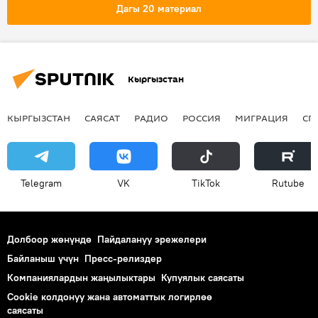
Дагы 20 материал
Кыргызстан
КЫРГЫЗСТАН
САЯСАТ
РАДИО
РОССИЯ
МИГРАЦИЯ
СП
Telegram
VK
ТikТоk
Rutube
Долбоор жөнүндө
Пайдалануу эрежелери
Байланыш үчүн
Пресс-релиздер
Компаниялардын жаңылыктары
Купуялык саясаты
Cookie колдонуу жана автоматтык логирлөө
саясаты