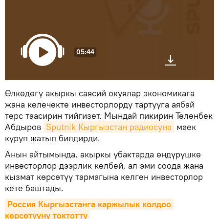
05:44
Өлкөдөгү акыркы саясий окуялар экономикага
жана келечекте инвесторлорду тартууга аябай
терс таасирин тийгизет. Мындай пикирин Төлөнбек
Абдыров
Sputnik Кыргызстан радиосуна
маек
куруп жатып билдирди.
Анын айтымында, акыркы убактарда өндүрүшкө
инвесторлор дээрлик келбей, ал эми соода жана
кызмат көрсөтүү тармагына келген инвесторлор
кете баштады.
Россия Кыргызстанга каржылык колдоо 
көрсөтүүнү токтотту