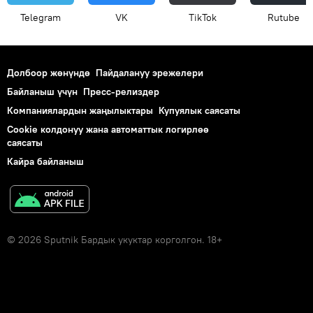
Telegram
VK
ТikТоk
Rutube
Долбоор жөнүндө
Пайдалануу эрежелери
Байланыш үчүн
Пресс-релиздер
Компаниялардын жаңылыктары
Купуялык саясаты
Cookie колдонуу жана автоматтык логирлөө
саясаты
Кайра байланыш
© 2026 Sputnik Бардык укуктар корголгон. 18+