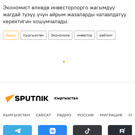
Экономист өлкөдө инвесторлорго жагымдуу
жагдай түзүү үчүн айрым жазаларды катаалдатуу
керектигин кошумчалады.
Радио
Кыргызстан
Экономика
инвестор
рейтинг
Кыргызстан
КЫРГЫЗСТАН
САЯСАТ
РАДИО
РОССИЯ
МИГРАЦИЯ
СП