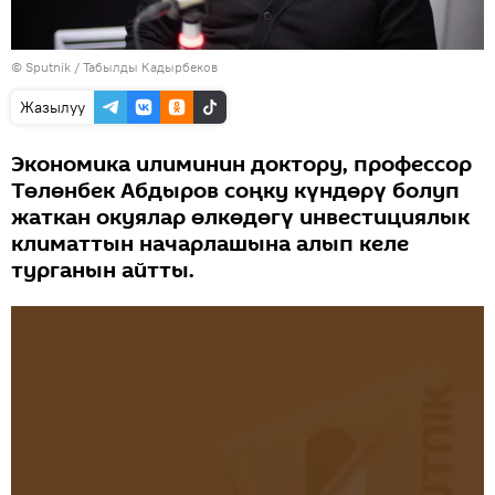
©
Sputnik / Табылды Кадырбеков
Жазылуу
Экономика илиминин доктору, профессор
Төлөнбек Абдыров соңку күндөрү болуп
жаткан окуялар өлкөдөгү инвестициялык
климаттын начарлашына алып келе
турганын айтты.