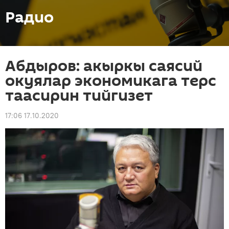
Радио
Абдыров: акыркы саясий
окуялар экономикага терс
таасирин тийгизет
17:06 17.10.2020