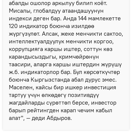
абалды ошолор аркылуу билип коёт.
Мисалы, глобалдуу атаандашуунун
индекси деген бар. Анда 144 мамлекетте
120 индикатор боюнча изилдөө
жүргүзүлөт. Алсак, жеке менчикти сактоо,
интеллектуалдуулук менчикти коргоо,
коррупцияга каршы иштер, соттун көз
карандысыздыгы, кримчөйрөнүн
таасири, аларга каршы иштердин жүрүшү
ж.б. индикаторлор бар. Бул көрсөткүчтөр
боюнча Кыргызстанда абал дурус эмес.
Маселен, кайсы бир ишкер инвестиция
тартуу үчүн өлкөдөгү позитивдүү
жагдайларды сүрөттөп берсе, инвестор
барып рейтингден карап чечим кабыл
алат", — деди Абдыров.