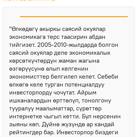
"Өлкөдөгү акыркы саясий окуялар
экономикага терс таасирин абдан
тийгизет. 2005-2010-жылдарда болгон
саясий окуялар деле экономикалык
көрсөткүчтөрдүн жаман жагына
өзгөрүүсүнө алып келгенин
экономисттер белгилеп келет. Себеби
өлкөгө келе турган потенциалдуу
инвесторлорду чочутат. Айрым
ишканалардын өрттөлүп, тонолгону
тууралуу маалыматтар, сүрөттөр
интернетке чыгып кетти. Бул нерсенин
зыяны көп. Дүйнө жүзүндө ар кандай
рейтингдер бар. Инвесторлор биздеги