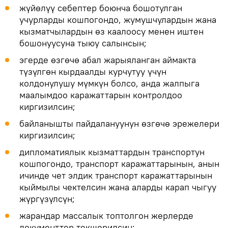
жүйөлүү себептер боюнча бошотулган
учурларды кошпогондо, жумушчулардын жана
кызматчылардын өз каалоосу менен иштен
бошонуусуна тыюу салынсын;
эгерде өзгөчө абал жарыяланган аймакта
түзүлгөн кырдаалды курчутуу үчүн
колдонулушу мүмкүн болсо, анда жалпыга
маалымдоо каражаттарын контролдоо
киргизилсин;
байланышты пайдалануунун өзгөчө эрежелери
киргизилсин;
дипломатиялык кызматтардын транспортун
кошпогондо, транспорт каражаттарынын, анын
ичинде чет элдик транспорт каражаттарынын
кыймылы чектелсин жана аларды карап чыгуу
жүргүзүлсүн;
жарандар массалык топтолгон жерлерде
документтер текшерилсин;