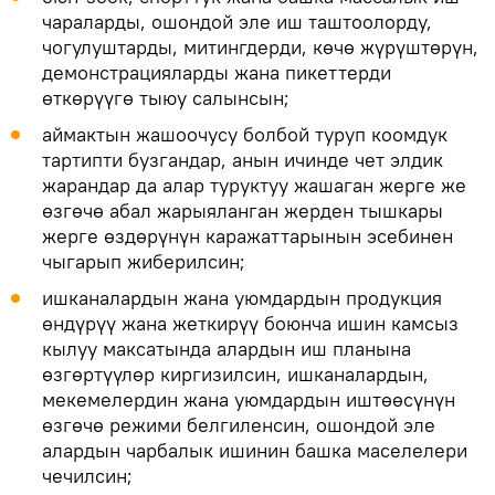
чараларды, ошондой эле иш таштоолорду,
чогулуштарды, митингдерди, көчө жүрүштөрүн,
демонстрацияларды жана пикеттерди
өткөрүүгө тыюу салынсын;
аймактын жашоочусу болбой туруп коомдук
тартипти бузгандар, анын ичинде чет элдик
жарандар да алар туруктуу жашаган жерге же
өзгөчө абал жарыяланган жерден тышкары
жерге өздөрүнүн каражаттарынын эсебинен
чыгарып жиберилсин;
ишканалардын жана уюмдардын продукция
өндүрүү жана жеткирүү боюнча ишин камсыз
кылуу максатында алардын иш планына
өзгөртүүлөр киргизилсин, ишканалардын,
мекемелердин жана уюмдардын иштөөсүнүн
өзгөчө режими белгиленсин, ошондой эле
алардын чарбалык ишинин башка маселелери
чечилсин;