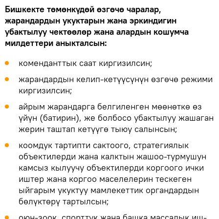
Бишкекте төмөнкүдөй өзгөчө чаралар,
жарандардын укуктарын жана эркиндигин
убактылуу чектөөлөр жана алардын кошумча
милдеттери аныкталсын:
коменданттык саат киргизилсин;
жарандардын келип-кетүүсүнүн өзгөчө режими
киргизилсин;
айрым жарандарга белгиленген мөөнөткө өз
үйүн (батирин), же болбосо убактылуу жашаган
жерин таштап кетүүгө тыюу салынсын;
коомдук тартипти сактоого, стратегиялык
объектилерди жана калктын жашоо-турмушун
камсыз кылуучу объектилерди коргоого ички
иштер жана коргоо маселелерин тескеген
ыйгарым укуктуу мамлекеттик органдардын
бөлүктөрү тартылсын;
оюн-зоок, спорттук жана башка массалык иш-