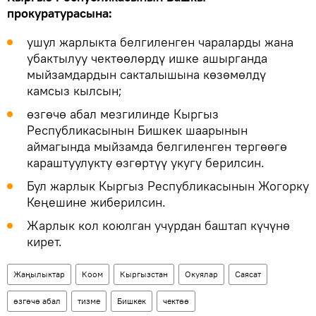
прокуратурасына:
ушул жарлыкта белгиленген чараларды жана
убактылуу чектөөлөрдү ишке ашырганда
мыйзамдардын сакталышына көзөмөлдү
камсыз кылсын;
өзгөчө абал мезгилинде Кыргыз
Республикасынын Бишкек шаарынын
аймагында мыйзамда белгиленген тергөөгө
караштуулукту өзгөртүү укугу берилсин.
Бул жарлык Кыргыз Республикасынын Жогорку
Кеңешине жиберилсин.
Жарлык кол коюлган учурдан баштап күчүнө
кирет.
Жаңылыктар
Коом
Кыргызстан
Окуялар
Саясат
өзгөчө абал
тизме
Бишкек
чектөө