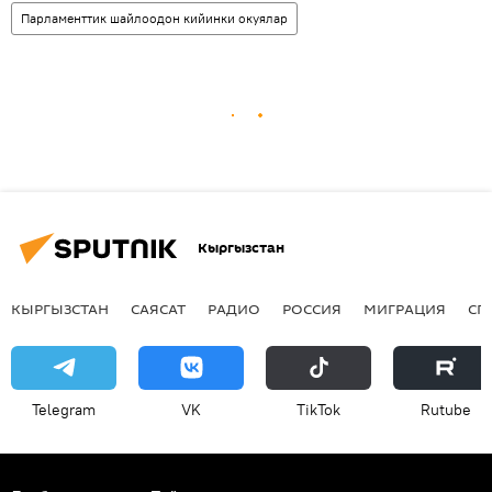
Парламенттик шайлоодон кийинки окуялар
Кыргызстан
КЫРГЫЗСТАН
САЯСАТ
РАДИО
РОССИЯ
МИГРАЦИЯ
СП
Telegram
VK
ТikТоk
Rutube