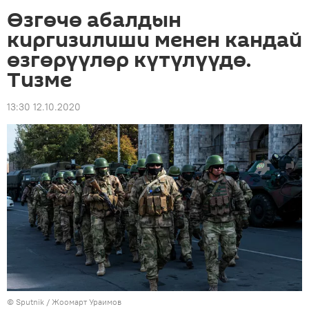
Өзгөчө абалдын
киргизилиши менен кандай
өзгөрүүлөр күтүлүүдө.
Тизме
13:30 12.10.2020
©
Sputnik
/ Жоомарт Ураимов