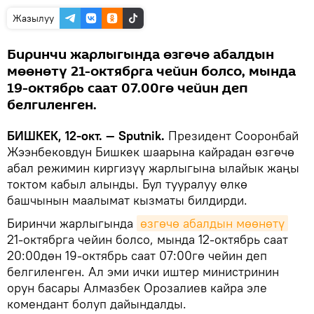
Жазылуу
Биринчи жарлыгында өзгөчө абалдын
мөөнөтү 21-октябрга чейин болсо, мында
19-октябрь саат 07.00гө чейин деп
белгиленген.
БИШКЕК, 12-окт. — Sputnik.
Президент Сооронбай
Жээнбековдун Бишкек шаарына кайрадан өзгөчө
абал режимин киргизүү жарлыгына ылайык жаңы
токтом кабыл алынды. Бул тууралуу өлкө
башчынын маалымат кызматы билдирди.
Биринчи жарлыгында
өзгөчө абалдын мөөнөтү
21-октябрга чейин болсо, мында 12-октябрь саат
20:00дөн 19-октябрь саат 07:00гө чейин деп
белгиленген. Ал эми ички иштер министринин
орун басары Алмазбек Орозалиев кайра эле
комендант болуп дайындалды.