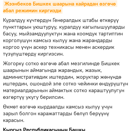
Жээнбеков Бишкек шаарына кайрадан өзгөчө 
абал режимин киргизди
Куралдуу күчтөрдүн Генералдык штабы өткөрүү
пункттарын уюштуруу, куралдуу кагылышууларды
басуу, мыйзамдуулуктун жана коомдук тартиптин
корголушун камсыз кылуу жана жарандарды
коргоо үчүн аскер техникасы менен аскердик
түзүлүштөрдү киргизсин.
Жогорку сотко өзгөчө абал мезгилинде Бишкек
шаарынын аймагында жарандык, жазык,
административдик иштердин, жоруктар жөнүндө
иштердин, ошондой эле сотко чейинки өндүрүштүн
материалдарынын аймактык сотко караштуулугун
өзгөртүү укугу берилсин.
Өкмөт өзгөчө кырдаалды камсыз кылуу үчүн
зарыл болгон каражаттарды бөлүп берүүнү
карасын.
Кыргыз Республикасынын Башкы