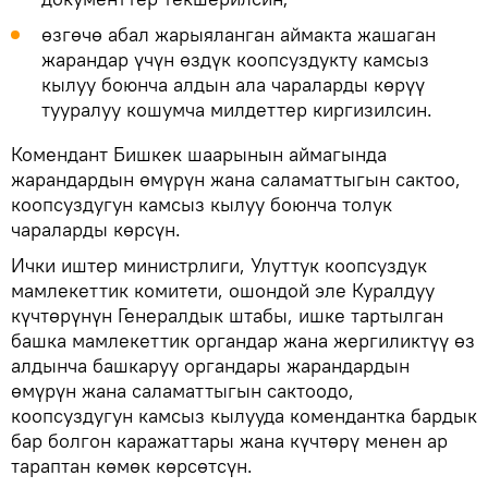
өзгөчө абал жарыяланган аймакта жашаган
жарандар үчүн өздүк коопсуздукту камсыз
кылуу боюнча алдын ала чараларды көрүү
тууралуу кошумча милдеттер киргизилсин.
Комендант Бишкек шаарынын аймагында
жарандардын өмүрүн жана саламаттыгын сактоо,
коопсуздугун камсыз кылуу боюнча толук
чараларды көрсүн.
Ички иштер министрлиги, Улуттук коопсуздук
мамлекеттик комитети, ошондой эле Куралдуу
күчтөрүнүн Генералдык штабы, ишке тартылган
башка мамлекеттик органдар жана жергиликтүү өз
алдынча башкаруу органдары жарандардын
өмүрүн жана саламаттыгын сактоодо,
коопсуздугун камсыз кылууда комендантка бардык
бар болгон каражаттары жана күчтөрү менен ар
тараптан көмөк көрсөтсүн.