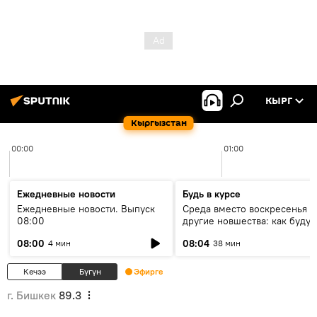
КЫРГ
Кыргызстан
00:00
01:00
Ежедневные новости
Будь в курсе
Ежедневные новости. Выпуск
Среда вместо воскресенья и
08:00
другие новшества: как будут
проходить выборы в КР?
08:00
08:04
4 мин
38 мин
Кечээ
Бүгүн
Эфирге
г. Бишкек
89.3