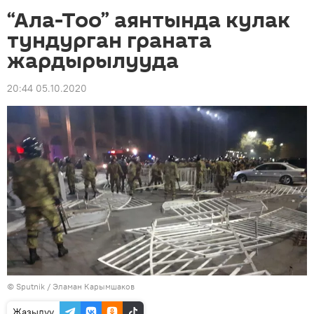
“Ала-Тоо” аянтында кулак
тундурган граната
жардырылууда
20:44 05.10.2020
©
Sputnik
/ Эламан Карымшаков
Жазылуу