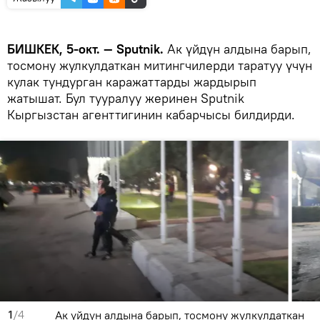
БИШКЕК, 5-окт. — Sputnik.
Ак үйдүн алдына барып,
тосмону жулкулдаткан митингчилерди таратуу үчүн
кулак тундурган каражаттарды жардырып
жатышат. Бул тууралуу жеринен Sputnik
Кыргызстан агенттигинин кабарчысы билдирди.
1
/4
Ак үйдүн алдына барып, тосмону жулкулдаткан