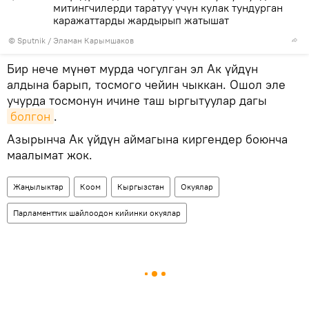
митингчилерди таратуу үчүн кулак тундурган
каражаттарды жардырып жатышат
©
Sputnik
/ Эламан Карымшаков
Бир нече мүнөт мурда чогулган эл Ак үйдүн
алдына барып, тосмого чейин чыккан. Ошол эле
учурда тосмонун ичине таш ыргытуулар дагы
болгон
.
Азырынча Ак үйдүн аймагына киргендер боюнча
маалымат жок.
Жаңылыктар
Коом
Кыргызстан
Окуялар
Парламенттик шайлоодон кийинки окуялар