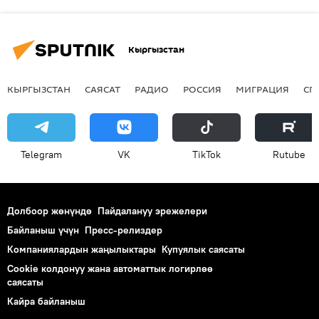
Кыргызстан
КЫРГЫЗСТАН
САЯСАТ
РАДИО
РОССИЯ
МИГРАЦИЯ
СП
Telegram
VK
ТikТоk
Rutube
Долбоор жөнүндө
Пайдалануу эрежелери
Байланыш үчүн
Пресс-релиздер
Компаниялардын жаңылыктары
Купуялык саясаты
Cookie колдонуу жана автоматтык логирлөө
саясаты
Кайра байланыш