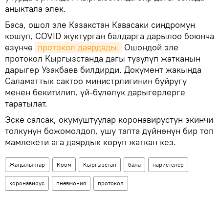
аныктала элек.
Баса, ошол эле Казакстан Кавасаки синдромун
кошуп, COVID жуктурган балдарга дарылоо боюнча
өзүнчө
протокол даярдады.
Ошондой эле
протокол Кыргызстанда дагы түзүлүп жатканын
дарыгер Узакбаев билдирди. Документ жакында
Саламаттык сактоо министрлигинин буйругу
менен бекитилип, үй-бүлөлүк дарыгерлерге
таратылат.
Эске салсак, окумуштуулар коронавирустун экинчи
толкунун божомолдоп, ушу тапта дүйнөнүн бир топ
мамлекети ага даярдык көрүп жаткан кез.
Жаңылыктар
Коом
Кыргызстан
бала
наристелер
коронавирус
пневмония
протокол