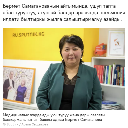
Бермет Самаганованын айтымында, ушул тапта
абал туруктуу, атургай балдар арасында пневмония
илдети былтыркы жылга салыштырмалуу азайды.
Медициналык жардамды уюштуруу жана дары саясаты
башкармалыгынын башкы адиси Бермет Самаганова
©
Sputnik
/ Асель Сыдыкова