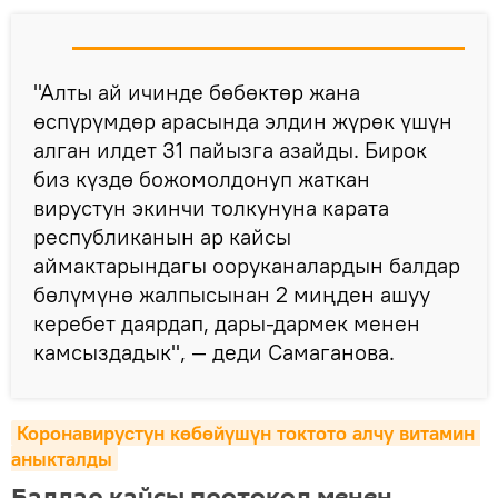
"Алты ай ичинде бөбөктөр жана
өспүрүмдөр арасында элдин жүрөк үшүн
алган илдет 31 пайызга азайды. Бирок
биз күздө божомолдонуп жаткан
вирустун экинчи толкунуна карата
республиканын ар кайсы
аймактарындагы ооруканалардын балдар
бөлүмүнө жалпысынан 2 миңден ашуу
керебет даярдап, дары-дармек менен
камсыздадык", — деди Самаганова.
Коронавирустун көбөйүшүн токтото алчу витамин 
аныкталды
Балдар кайсы протокол менен