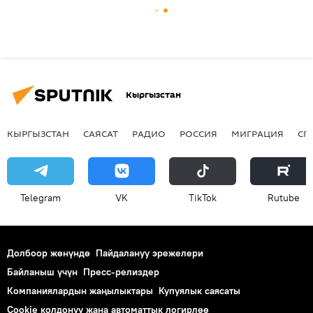
Кыргызстан
КЫРГЫЗСТАН
САЯСАТ
РАДИО
РОССИЯ
МИГРАЦИЯ
СП
Telegram
VK
ТikТоk
Rutube
Долбоор жөнүндө
Пайдалануу эрежелери
Байланыш үчүн
Пресс-релиздер
Компаниялардын жаңылыктары
Купуялык саясаты
Cookie колдонуу жана автоматтык логирлөө