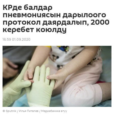
КРде балдар
пневмониясын дарылоого
протокол даярдалып, 2000
керебет коюлду
16:59 01.09.2020
©
Sputnik
/ Илья Питалев
/
Медиабанкка өтүү