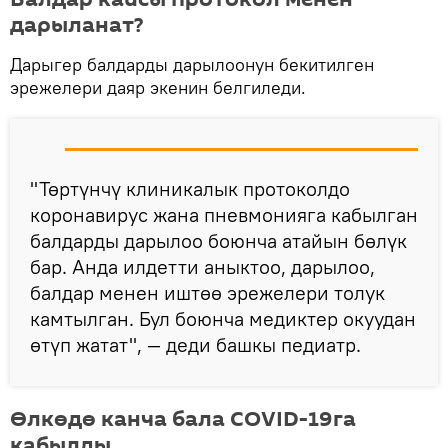
дарыланат?
Дарыгер балдарды дарылоонун бекитилген
эрежелери даяр экенин белгиледи.
"Төртүнчү клиникалык протоколдо
коронавирус жана пневмонияга кабылган
балдарды дарылоо боюнча атайын бөлүк
бар. Анда илдетти аныктоо, дарылоо,
балдар менен иштөө эрежелери толук
камтылган. Бул боюнча медиктер окуудан
өтүп жатат", — деди башкы педиатр.
Өлкөдө канча бала COVID-19га
кабылды