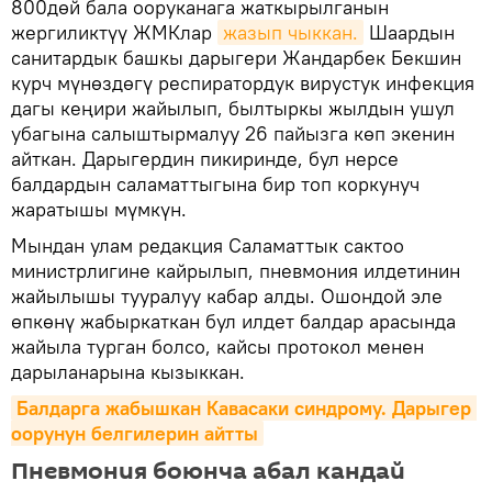
800дөй бала ооруканага жаткырылганын
жергиликтүү ЖМКлар
жазып чыккан.
Шаардын
санитардык башкы дарыгери Жандарбек Бекшин
курч мүнөздөгү респиратордук вирустук инфекция
дагы кеңири жайылып, былтыркы жылдын ушул
убагына салыштырмалуу 26 пайызга көп экенин
айткан. Дарыгердин пикиринде, бул нерсе
балдардын саламаттыгына бир топ коркунуч
жаратышы мүмкүн.
Мындан улам редакция Саламаттык сактоо
министрлигине кайрылып, пневмония илдетинин
жайылышы тууралуу кабар алды. Ошондой эле
өпкөнү жабыркаткан бул илдет балдар арасында
жайыла турган болсо, кайсы протокол менен
дарыланарына кызыккан.
Балдарга жабышкан Кавасаки синдрому. Дарыгер 
оорунун белгилерин айтты
Пневмония боюнча абал кандай