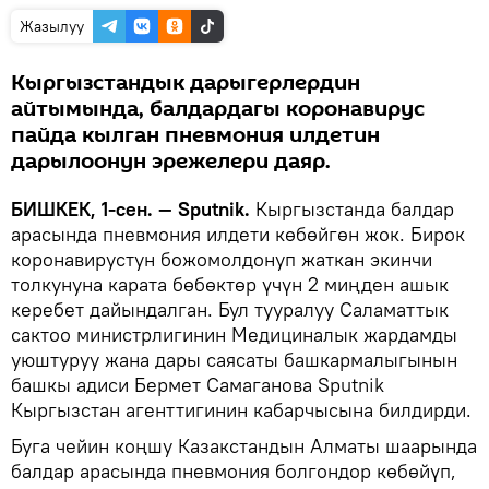
Жазылуу
Кыргызстандык дарыгерлердин
айтымында, балдардагы коронавирус
пайда кылган пневмония илдетин
дарылоонун эрежелери даяр.
БИШКЕК, 1-сен. — Sputnik.
Кыргызстанда балдар
арасында пневмония илдети көбөйгөн жок. Бирок
коронавирустун божомолдонуп жаткан экинчи
толкунуна карата бөбөктөр үчүн 2 миңден ашык
керебет дайындалган. Бул тууралуу Саламаттык
сактоо министрлигинин Медициналык жардамды
уюштуруу жана дары саясаты башкармалыгынын
башкы адиси Бермет Самаганова Sputnik
Кыргызстан агенттигинин кабарчысына билдирди.
Буга чейин коңшу Казакстандын Алматы шаарында
балдар арасында пневмония болгондор көбөйүп,