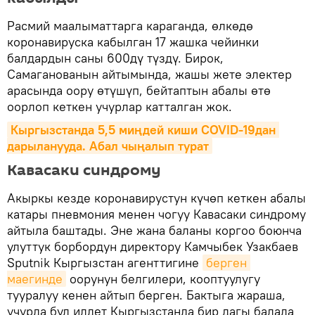
Расмий маалыматтарга караганда, өлкөдө
коронавируска кабылган 17 жашка чейинки
балдардын саны 600дү түздү. Бирок,
Самаганованын айтымында, жашы жете электер
арасында оору өтүшүп, бейтаптын абалы өтө
оорлоп кеткен учурлар катталган жок.
Кыргызстанда 5,5 миңдей киши COVID-19дан 
дарыланууда. Абал чыңалып турат
Кавасаки синдрому
Акыркы кезде коронавирустун күчөп кеткен абалы
катары пневмония менен чогуу Кавасаки синдрому
айтыла баштады. Эне жана баланы коргоо боюнча
улуттук борбордун директору Камчыбек Узакбаев
Sputnik Кыргызстан агенттигине
берген 
маегинде
оорунун белгилери, кооптуулугу
тууралуу кенен айтып берген. Бактыга жараша,
учурда бул илдет Кыргызстанда бир дагы балада