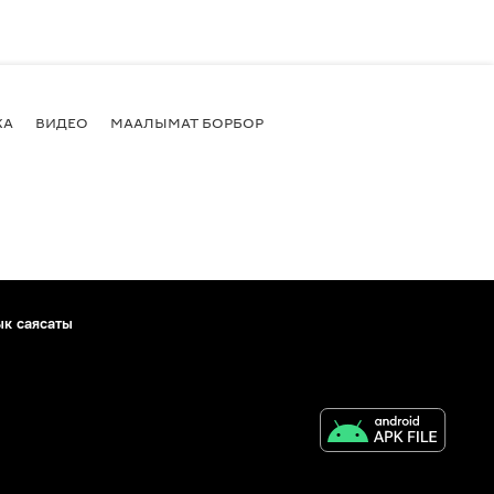
КА
ВИДЕО
МААЛЫМАТ БОРБОР
ык саясаты