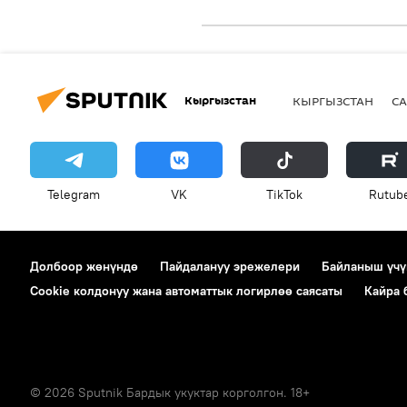
Кыргызстан
КЫРГЫЗСТАН
СА
Telegram
VK
ТikТоk
Rutub
Долбоор жөнүндө
Пайдалануу эрежелери
Байланыш үчү
Cookie колдонуу жана автоматтык логирлөө саясаты
Кайра
© 2026 Sputnik Бардык укуктар корголгон. 18+