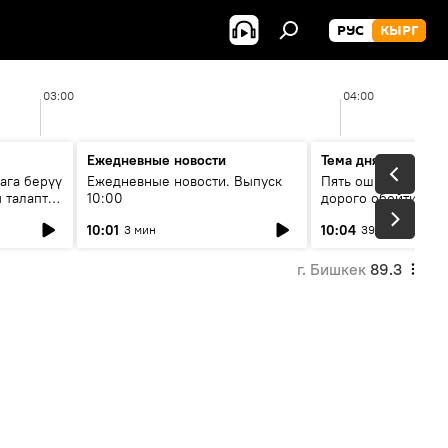
РУС
КЫРГ
03:00
04:00
Ежедневные новости
Тема дня
ага берүү
Ежедневные новости. Выпуск
Пять ошибок котор
 талаптар
10:00
дорого обойтись п
жилья
10:01
10:04
3 мин
39 мин
г. Бишкек
89.3