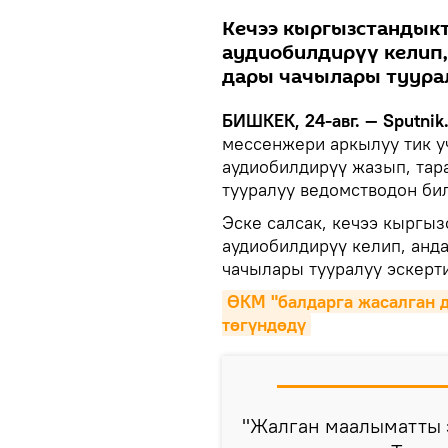
Кечээ кыргызстандык
аудиобилдирүү келип,
дары чачылары туурал
БИШКЕК, 24-авг. — Sputnik
мессенжери аркылуу тик у
аудиобилдирүү жазып, тар
тууралуу ведомстводон би
Эске салсак, кечээ кырг
аудиобилдирүү келип, анд
чачылары тууралуу эскерти
ӨКМ "балдарга жасалган 
төгүндөдү
"Жалган маалыматты 