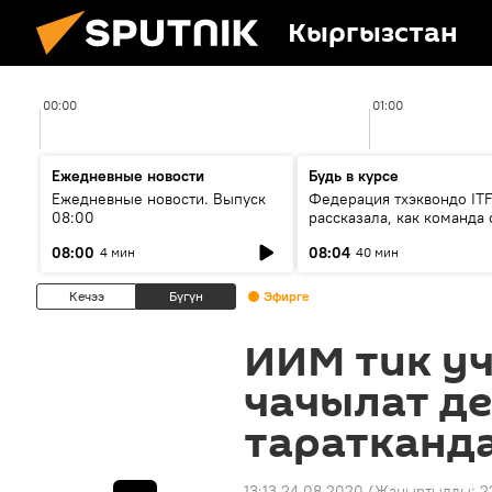
Кыргызстан
00:00
01:00
Ежедневные новости
Будь в курсе
Ежедневные новости. Выпуск
Федерация тхэквондо IT
08:00
рассказала, как команда 
жертвой мошенников
08:00
08:04
4 мин
40 мин
Кечээ
Бүгүн
Эфирге
ИИМ тик у
чачылат д
таратканд
13:13 24.08.2020
(Жаңыртылды:
2