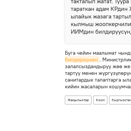
такталып жатат. Туура
тараткан адам КРдин
ылайык жазага тарты
кылмыш жоопкерчилиг
ИИМдин билдирүүсүн
Буга чейин маалымат чынд
билдиришкен
. Министрли
залалсыздандыруу жөө же 
тартуу менен жүргүзүлөрү
санитардык талаптарга ыл
кийин жасаларын кошумча
Жаңылыктар
Коом
Кыргызста