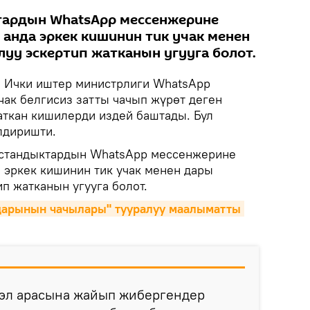
тардын WhatsApp мессенжерине
 анда эркек кишинин тик учак менен
уу эскертип жатканын угууга болот.
.
Ички иштер министрлиги WhatsApp
чак белгисиз затты чачып жүрөт деген
аткан кишилерди издей баштады. Бул
лдиришти.
ызстандыктардын WhatsApp мессенжерине
а эркек кишинин тик учак менен дары
п жатканын угууга болот.
дарынын чачылары" тууралуу маалыматты 
эл арасына жайып жибергендер