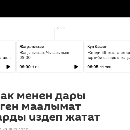
02:00
Жаңылыктар
Күн башат
F
Жаңылыктар. Чыгарылыш
Жерди 49 жылга ижар
стала
09:00
тартиби өзгөрөт: жаңы
эмнени көздөйт?
09:00
09:05
4 мин
44 мин
чак менен дары
еген маалымат
арды издеп жатат
2:43 15.12.2021
)