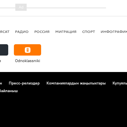
ЯСАТ
РАДИО
РОССИЯ
МИГРАЦИЯ
СПОРТ
ИНФОГРАФИ
e
Odnoklassniki
н
Пресс-релиздер
Компаниялардын жаңылыктары
Купуял
 байланыш