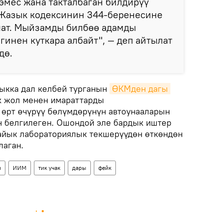
 эмес жана такталбаган билдирүү
 Жазык кодексинин 344-беренесине
лат. Мыйзамды билбөө адамды
инен куткара албайт", — деп айтылат
дө.
ыкка дал келбей турганын
ӨКМден дагы 
к жол менен имараттарды
өрт өчүрүү бөлүмдөрүнүн автоунааларын
н белгилеген. Ошондой эле бардык иштер
айык лабораториялык текшерүүдөн өткөндөн
лаган.
н
ИИМ
тик учак
дары
фейк