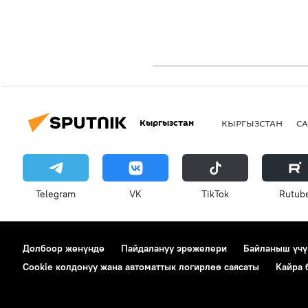
Кыргызстан
КЫРГЫЗСТАН
СА
Telegram
VK
ТikТоk
Rutub
Долбоор жөнүндө
Пайдалануу эрежелери
Байланыш үчү
Cookie колдонуу жана автоматтык логирлөө саясаты
Кайра