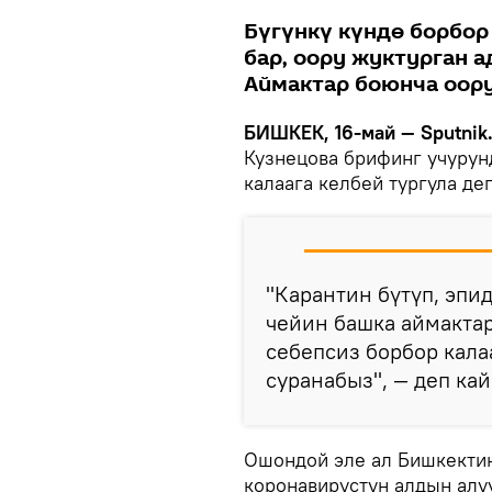
Бүгүнкү күндө борбор
бар, оору жуктурган 
Аймактар боюнча оору
БИШКЕК, 16-май — Sputnik
Кузнецова брифинг учурун
калаага келбей тургула де
"Карантин бүтүп, эп
чейин башка аймакта
себепсиз борбор кала
суранабыз", — деп ка
Ошондой эле ал Бишкектин
коронавирустун алдын алу