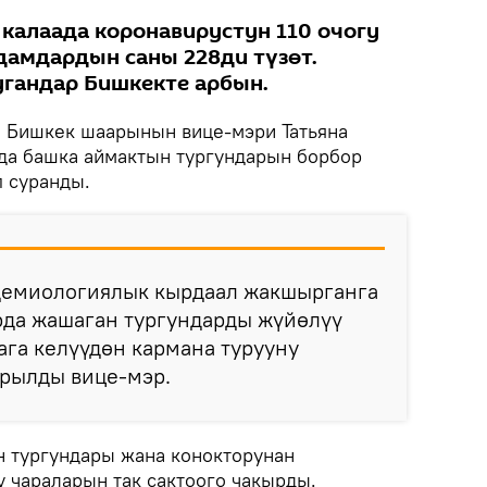
 калаада коронавирустун 110 очогу
адамдардын саны 228ди түзөт.
гандар Бишкекте арбын.
.
Бишкек шаарынын вице-мэри Татьяна
да башка аймактын тургундарын борбор
п суранды.
идемиологиялык кырдаал жакшырганга
рда жашаган тургундарды жүйөлүү
ага келүүдөн кармана турууну
йрылды вице-мэр.
 тургундары жана конокторунан
у чараларын так сактоого чакырды.