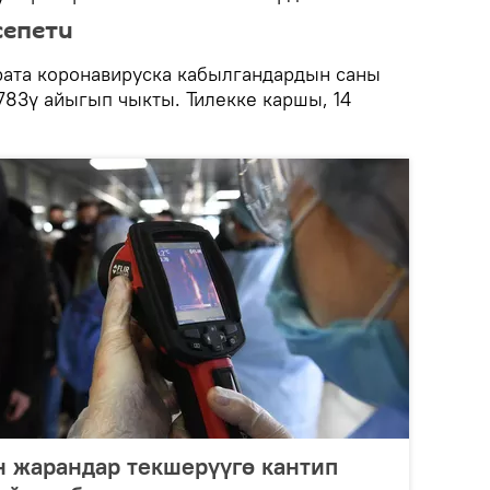
сепети
рата коронавируска кабылгандардын саны
 783ү айыгып чыкты. Тилекке каршы, 14
н жарандар текшерүүгө кантип