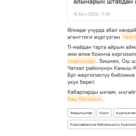
алынарын штабдан 
16 Бугу 2020, 11:46
Өлкөдө учурда абал канда
агенттиги жүргүзгөн
текс
11-майдан тарта айрым ай
эми өлкө боюнча киргизи
узартылды
. Бишкек, Ош 
Чаткал районунун Каныш-
Бул жергиликтүү бийликке
укук берет.
Кабарларды ыкчам, ыңгайл
баш багыңыз
.
Жаңылыктар
Коом
Кыргызста
Коронавируска байланыштуу Кыргызс