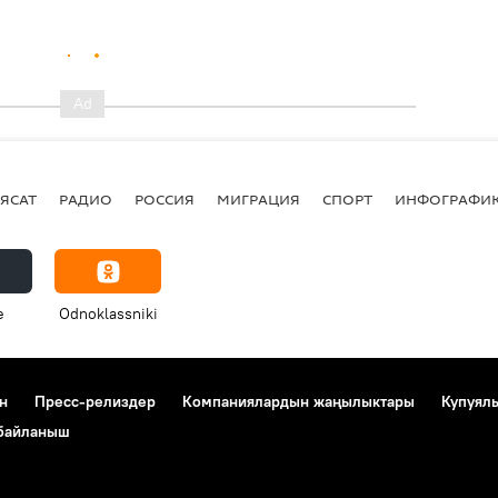
ЯСАТ
РАДИО
РОССИЯ
МИГРАЦИЯ
СПОРТ
ИНФОГРАФИ
e
Odnoklassniki
н
Пресс-релиздер
Компаниялардын жаңылыктары
Купуял
 байланыш