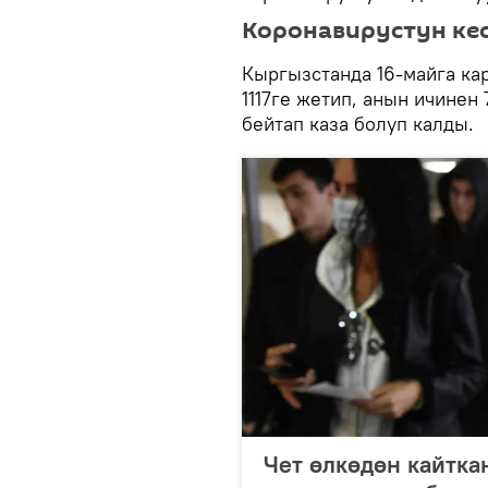
Коронавирустун ке
Кыргызстанда 16-майга ка
1117ге жетип, анын ичинен
бейтап каза болуп калды.
Чет өлкөдөн кайтка