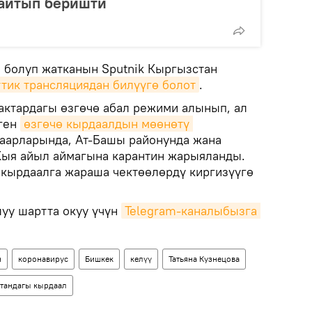
айтып беришти
й болуп жатканын Sputnik Кыргызстан
ттик трансляциядан билүүгө болот
.
мактардагы өзгөчө абал режими алынып, ал
лген
өзгөчө кырдаалдын мөөнөтү 
шаарларында, Ат-Башы районунда жана
Кыя айыл аймагына карантин жарыяланды.
 кырдаалга жараша чектөөлөрдү киргизүүгө
уу шартта окуу үчүн
Telegram-каналыбызга 
н
коронавирус
Бишкек
келүү
Татьяна Кузнецова
тандагы кырдаал