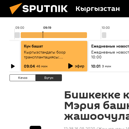
Кыргызстан
09:00
09:19
10:00
Күн башат
Ежедневные новос
лыш
Кыргызстандагы боор
Ежедневные новост
трансплантациясы:
10:00
жетишкендиктер жана өнүгүү
эфир
09:04
10:01
46 мин
3 мин
келечеги
Кечээ
Бүгүн
Бишкекке к
Мэрия баш
жашоочула
12:38 16.05.2020
(Жаңыртылды:
1