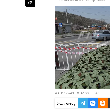
©
AFP
/ VYACHESLAV OSELEDKO
Жазылуу