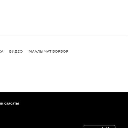
КА
ВИДЕО
МААЛЫМАТ БОРБОР
ык саясаты