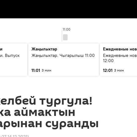
11:00
ти
Жаңылыктар
Ежедневные нов
и. Выпуск
Жаңылыктар. Чыгарылыш 11:00
Ежедневные нов
12:00
11:01
12:01
3 мин
3 мин
елбей тургула!
ка аймактын
рынан суранды
4:27 14.12.2021
)