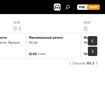
РУС
КЫРГ
12:00
13:00
ости
Максимальный репост
Жаңылыктар
ости. Выпуск
On air
Жаңылыктар.
12:05
13:01
2 мин
3 мин
г. Бишкек
89.3