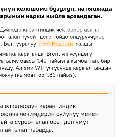
үнүн келишими бузулуп, натыйжада
ларынын наркы кыйла арзандаган.
Дүйнөдө карантиндик чектөөлөр азаган
о-талап күчөйт деген ойдо өндүрүүчүлөр
. Бул тууралуу
РИА Новости
жазды.
матка караганда, Brent үлгүсүндөгү
атылчу баасы 1,49 пайызга кымбаттап, бир
түздү. Ал эми WTI үлгүсүндө кара алтындын
окчу (кымбаттоо 1,83 пайыз).
сы өлкөлөрдүн карантиндик
 боюнча чечимдерин сүйүнүү менен
айга суроо-талап өсөт деп үмүт
п айтылат кабарда.