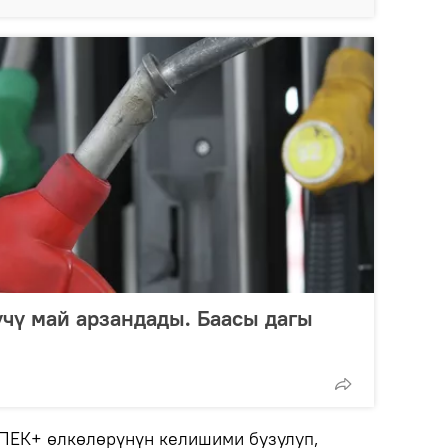
чү май арзандады. Баасы дагы
ПЕК+ өлкөлөрүнүн келишими бузулуп,