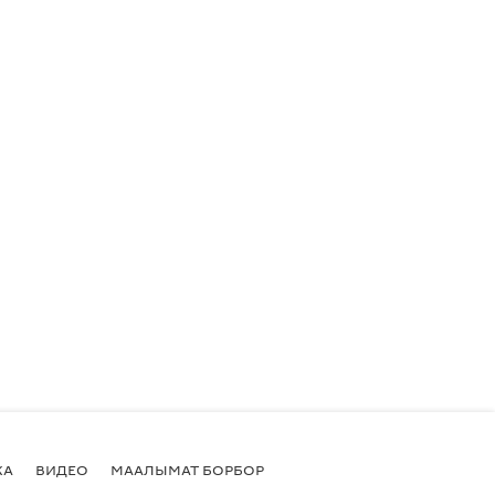
КА
ВИДЕО
МААЛЫМАТ БОРБОР