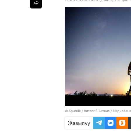
©
Sputnik
/ Виталий Тимкив
/
Медиабанк
Жазылуу