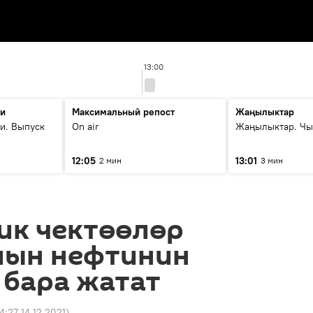
13:00
ти
Максимальный репост
Жаңылыктар
и. Выпуск
On air
Жаңылыктар. Чы
12:05
13:01
2 мин
3 мин
ик чектөөлөр
айын нефтинин
 бара жатат
14:27 14.12.2021
)