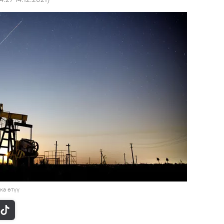
ка өтүү