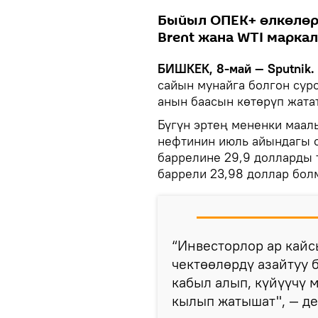
Быйыл ОПЕК+ өлкөлөр
Brent жана WTI марка
БИШКЕК, 8-май — Sputnik.
сайын мунайга болгон суро
анын баасын көтөрүп жатат
Бүгүн эртең мененки маалы
нефтинин июль айындагы с
баррелине 29,9 долларды 
баррели 23,98 доллар болм
“Инвесторлор ар кай
чектөөлөрдү азайтуу
кабыл алып, күйүүчү м
кылып жатышат", — де