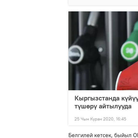
Кыргызстанда күйүү
түшөрү айтылууда
25 Чын Куран 2020, 16:45
Белгилей кетсек, быйыл О