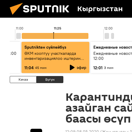
Кыргызстан
11:00
11:25
12:00
Sputnikteн сүйлөйбүз
Ежедневные новос
ыш 11:00
ӨКМ кооптуу участкаларда
Ежедневные новост
инвентаризациялоо иштерин
12:00
жүргүзүүдө — иш кайсы этапта?
эфир
11:04
12:01
45 мин
3 мин
Кечээ
Бүгүн
Карантинд
азайган с
баасы өсүп
12:09 08.05.2020
(Жаңыртылды: