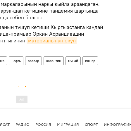
 маркаларынын наркы кыйла арзандаган.
 арзандап кетишине пандемия шартында
 да себеп болгон.
аанын түшүп кетиши Кыргызстанга кандай
вице-премьер Эркин Асрандиевдин
енттигинин
материалынан окуп 
ика
нефть
баалар
карантин
мунай
ишкер
ЯСАТ
РАДИО
РОССИЯ
МИГРАЦИЯ
СПОРТ
ИНФОГРАФИ