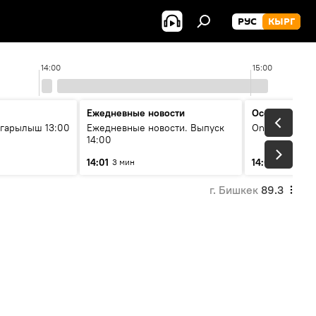
РУС
КЫРГ
14:00
15:00
Ежедневные новости
Особый акце
гарылыш 13:00
Ежедневные новости. Выпуск
On air
14:00
14:01
14:05
3 мин
60 мин
г. Бишкек
89.3