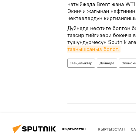
натыйжада Brent жана WTI
Экинчи жагынан нефтинин
чектөөлөрдүн киргизилиши
Дүйнөдө нефтиге болгон б
таасир тийгизери боюнча 
түшүндүрмөсүн Sputnik аг
таанышсаңыз болот.
Жаңылыктар
Дүйнөдө
Эконом
Кыргызстан
КЫРГЫЗСТАН
СА