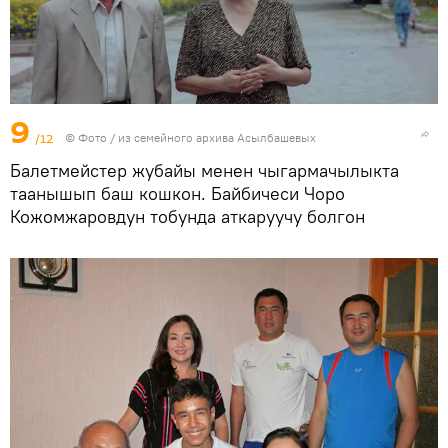
9
/12
© Фото / из семейного архива Асылбашевых
Балетмейстер жубайы менен чыгармачылыкта
таанышып баш кошкон. Байбичеси Чоро
Кожомжаровдун тобунда аткаруучу болгон