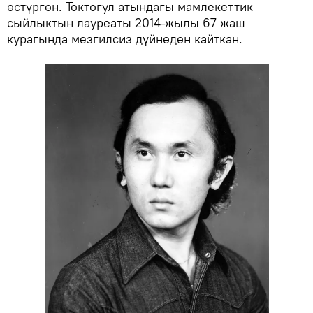
өстүргөн. Токтогул атындагы мамлекеттик
сыйлыктын лауреаты 2014-жылы 67 жаш
курагында мезгилсиз дүйнөдөн кайткан.