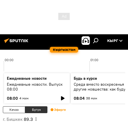
КЫРГ
Кыргызстан
00:00
01:00
Ежедневные новости
Будь в курсе
Ежедневные новости. Выпуск
Среда вместо воскресенья и
08:00
другие новшества: как будут
проходить выборы в КР?
08:00
08:04
4 мин
38 мин
Кечээ
Бүгүн
Эфирге
г. Бишкек
89.3