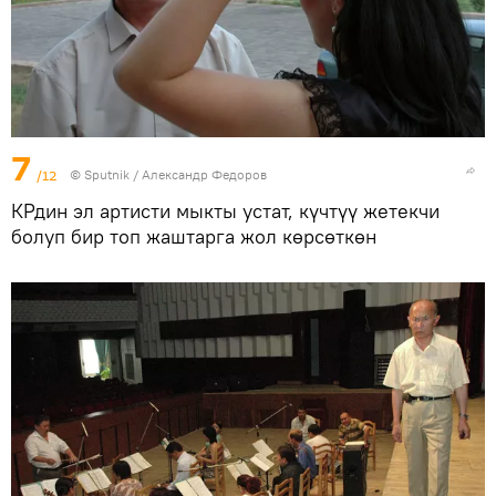
7
/12
©
Sputnik / Александр Федоров
КРдин эл артисти мыкты устат, күчтүү жетекчи
болуп бир топ жаштарга жол көрсөткөн