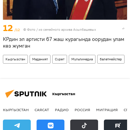
12
/12
© Фото / из семейного архива Асылбашевых
КРдин эл артисти 67 жаш курагында оорудан улам
көз жумган
Кыргызстан
Маданият
Сүрөт
Мультимедиа
балетмейстер
Кыргызстан
КЫРГЫЗСТАН
САЯСАТ
РАДИО
РОССИЯ
МИГРАЦИЯ
СП