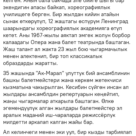
келген. Анын бала бакчада эле бийге шыгы бар
экендигин апасы байкап, хореографиялык
училищеге берген. Бир жылдан кийин атайын
сынак өткөрүлүп, 12 жаштагы өспүрүм Ленинград
шаарындагы хореографиялык академияга өтүп
кетет. Аны 1967-жылы аяктап эмгек жолун борбор
калаадагы Опера жана балет театрында баштаган.
Жаш талант ал жакта 23 жыл бою чыгармачылык
менен алектенип, бир топ классикалык
образдарды жаратты.
35 жашында "Ак-Марал" улуттук бий ансамблинин
башкы балетмейстери жана көркөм жетекчиси
кызматына чакырылган. Кесибин сүйгөн инсан ал
жылдары ансамблдин репертуарын кеңейтип,
жаңы чыгармалар аткарыла баштаган. Өлкө
эгемендүүлүк алган жылдары балетмейстер эл
аралык маданий иш-чараларда режиссёрлук
милдетти аркалап калган жайы бар.
Ал келинчеги менен эки уул, бир кызды тарбиялап