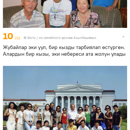
10
/12
© Фото / из семейного архива Асылбашевых
Жубайлар эки уул, бир кызды тарбиялап өстүргөн.
Алардын бир кызы, эки небереси ата жолун улады