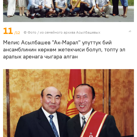
11
/12
© Фото / из семейного архива Асылбашевых
Мелис Асылбашев "Ак-Марал" улуттук бий
ансамблинин көркөм жетекчиси болуп, топту эл
аралык аренага чыгара алган