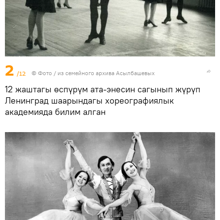
2
/12
© Фото / из семейного архива Асылбашевых
12 жаштагы өспүрүм ата-энесин сагынып жүрүп
Ленинград шаарындагы хореографиялык
академияда билим алган