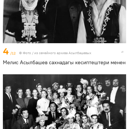
4
/12
© Фото / из семейного архива Асылбашевых
Мелис Асылбашев сахнадагы кесиптештери менен