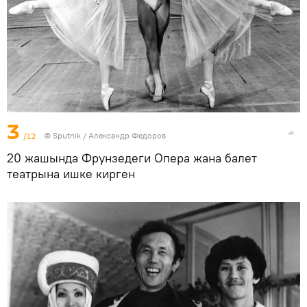
3
/12
©
Sputnik / Александр Федоров
20 жашында Фрунзедеги Опера жана балет
театрына ишке кирген