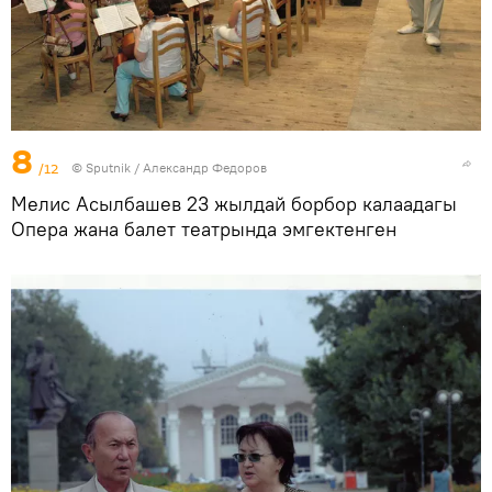
8
/12
©
Sputnik / Александр Федоров
Мелис Асылбашев 23 жылдай борбор калаадагы
Опера жана балет театрында эмгектенген