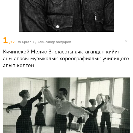
1
/12
©
Sputnik / Александр Федоров
Кичинекей Мелис 3-классты аяктагандан кийин
аны апасы музыкалык-хореографиялык училищеге
алып келген