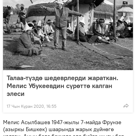
Талаа-түздө шедеврлерди жараткан.
Мелис Убукеевдин сүрөттө калган
элеси
17 Чын Куран 2020, 16:55
Мелис Асылбашев 1947-жылы 7-майда Фрунзе
(азыркы Бишкек) шаарында жарык дүйнөгө