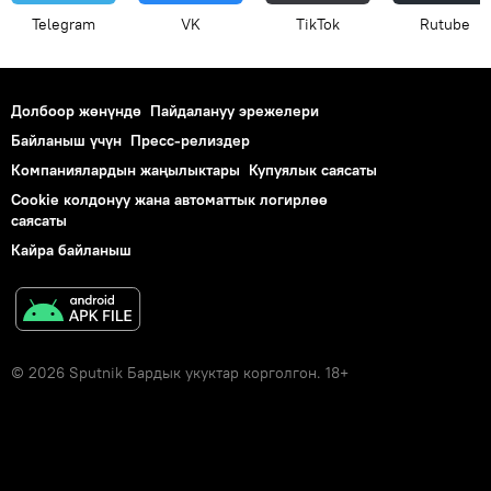
Telegram
VK
ТikТоk
Rutube
Долбоор жөнүндө
Пайдалануу эрежелери
Байланыш үчүн
Пресс-релиздер
Компаниялардын жаңылыктары
Купуялык саясаты
Cookie колдонуу жана автоматтык логирлөө
саясаты
Кайра байланыш
© 2026 Sputnik Бардык укуктар корголгон. 18+