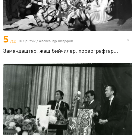
5
/12
©
Sputnik / Александр Федоров
Замандаштар, жаш бийчилер, хореографтар...