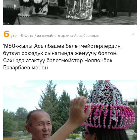
6
/12
© Фото / из семейного архива Асылбашевых
1980-жылы Асылбашев балетмейстерлердин
бүткүл союздук сынагында жеңүүчү болгон.
Сахнада атактуу балетмейстер Чолпонбек
Базарбаев менен