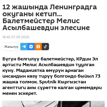
12 жашында Ленинградга
окуганы кетип...
Балетмейстер Мелис
Асылбашевдин элесине
18:40 07.05.2020
Жазылуу
Бүгүн белгилүү балетмейстер, КРдин Эл
артисти Мелис Асылбашевдин туулган
күнү. Маданиятка өмүрүн арнаган
инсандын көзү тирүү болгондо быйыл 73
жашка толмок. Sputnik Кыргызстан
агенттиги аны сүрөттө калган ирмемдери
менен эскерет.