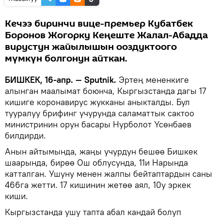
Кечээ биринчи вице-премьер Кубатбек
Боронов Жогорку Кеңеште Жалал-Абадда
вирустун жайылышын ооздуктоого
мүмкүн болгонун айткан.
БИШКЕК, 16-апр. — Sputnik.
Эртең мененкиге
алынган маалымат боюнча, Кыргызстанда дагы 17
кишиге коронавирус жукканы аныкталды. Бул
тууралуу брифинг учурунда саламаттык сактоо
министринин орун басары Нурболот Үсөнбаев
билдирди.
Анын айтымында, жаңы учурдун бешөө Бишкек
шаарында, бирөө Ош облусунда, 11и Нарында
катталган. Ушуну менен жалпы бейтаптардын саны
466га жетти. 17 кишинин жетөө аял, 10у эркек
киши.
Кыргызстанда ушу тапта абал кандай болуп