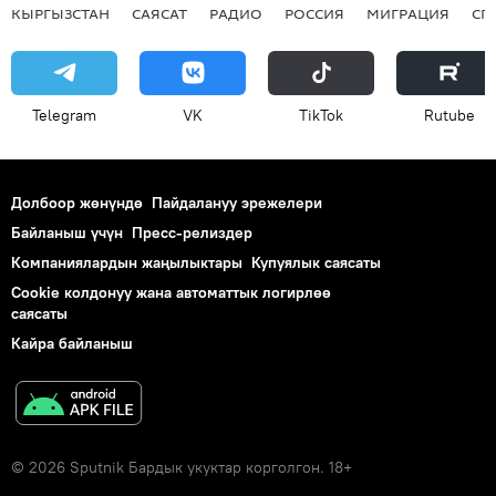
КЫРГЫЗСТАН
САЯСАТ
РАДИО
РОССИЯ
МИГРАЦИЯ
СП
Telegram
VK
ТikТоk
Rutube
Долбоор жөнүндө
Пайдалануу эрежелери
Байланыш үчүн
Пресс-релиздер
Компаниялардын жаңылыктары
Купуялык саясаты
Cookie колдонуу жана автоматтык логирлөө
саясаты
Кайра байланыш
© 2026 Sputnik Бардык укуктар корголгон. 18+