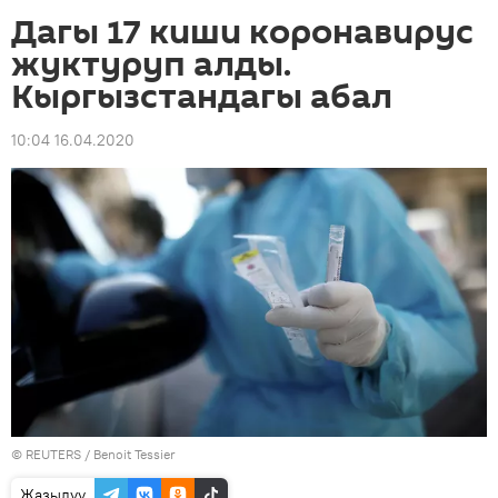
Дагы 17 киши коронавирус
жуктуруп алды.
Кыргызстандагы абал
10:04 16.04.2020
©
REUTERS
/ Benoit Tessier
Жазылуу