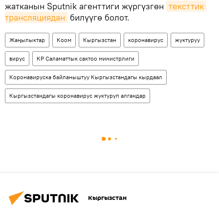
жатканын Sputnik агенттиги жүргүзгөн
тексттик 
трансляциядан
билүүгө болот.
Жаңылыктар
Коом
Кыргызстан
коронавирус
жуктуруу
вирус
КР Саламаттык сактоо министрлиги
Коронавируска байланыштуу Кыргызстандагы кырдаал
Кыргызстандагы коронавирус жуктуруп алгандар
Кыргызстан