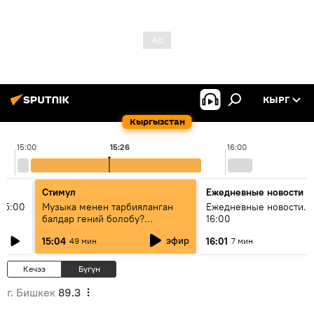
КЫРГ
Кыргызстан
15:00
15:26
16:00
Стимул
Ежедневные новости
15:00
Музыка менен тарбияланган
Ежедневные новости. 
балдар гений болобу?
16:00
Кыргыздын жашоосунда
эфир
15:04
16:01
49 мин
7 мин
музыканын орду
Кечээ
Бүгүн
г. Бишкек
89.3