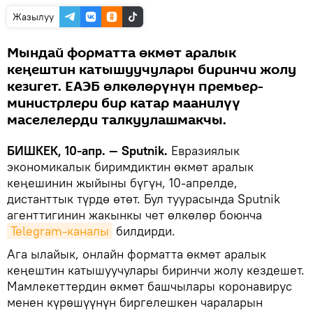
Жазылуу
Мындай форматта өкмөт аралык
кеңештин катышуучулары биринчи жолу
кезигет. ЕАЭБ өлкөлөрүнүн премьер-
министрлери бир катар маанилүү
маселелерди талкуулашмакчы.
БИШКЕК, 10-апр. — Sputnik.
Евразиялык
экономикалык биримдиктин өкмөт аралык
кеңешинин жыйыны бүгүн, 10-апрелде,
дистанттык түрдө өтөт. Бул туурасында Sputnik
агенттигинин жакынкы чет өлкөлөр боюнча
Telegram-каналы
билдирди.
Ага ылайык, онлайн форматта өкмөт аралык
кеңештин катышуучулары биринчи жолу кездешет.
Мамлекеттердин өкмөт башчылары коронавирус
менен күрөшүүнүн биргелешкен чараларын