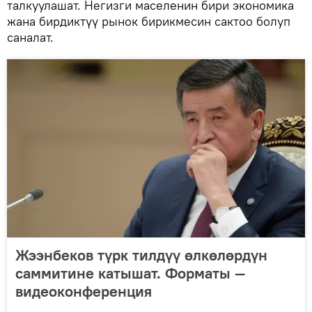
талкуулашат. Негизги маселенин бири экономика
жана бирдиктүү рынок бирикмесин сактоо болуп
саналат.
Жээнбеков түрк тилдүү өлкөлөрдүн
саммитине катышат. Форматы —
видеоконференция