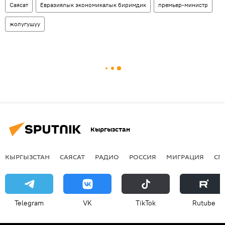
Саясат
Евразиялык экономикалык биримдик
премьер-министр
жолугушуу
Кыргызстан
КЫРГЫЗСТАН
САЯСАТ
РАДИО
РОССИЯ
МИГРАЦИЯ
СП
Telegram
VK
ТikТоk
Rutube