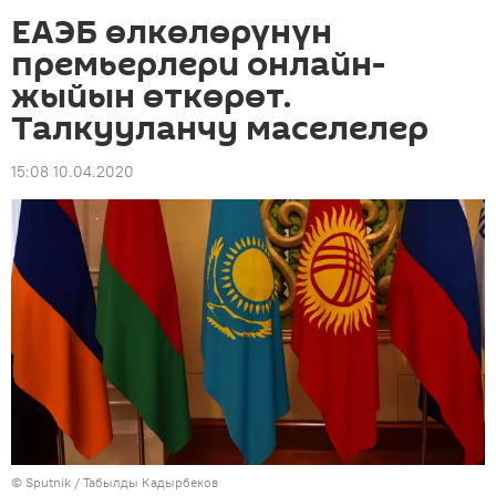
ЕАЭБ өлкөлөрүнүн
премьерлери онлайн-
жыйын өткөрөт.
Талкууланчу маселелер
15:08 10.04.2020
©
Sputnik / Табылды Кадырбеков