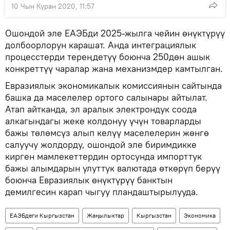
10 Чын Куран 2020, 11:57
Ошондой эле ЕАЭБди 2025-жылга чейин өнүктүрүү
долбоорлорун карашат. Анда интеграциялык
процесстерди тереңдетүү боюнча 250дөн ашык
конкреттүү чаралар жана механизмдер камтылган.
Евразиялык экономикалык комиссиянын сайтында
башка да маселелер ортого салынары айтылат.
Атап айтканда, эл аралык электрондук соода
алкагындагы жеке колдонуу үчүн товарларды
бажы төлөмсүз алып келүү маселелерин жөнгө
салуучу жолдорду, ошондой эле биримдикке
кирген мамлекеттердин ортосунда импорттук
бажы алымдарын улуттук валютада өткөрүп берүү
боюнча Евразиялык өнүктүрүү банктын
демилгесин карап чыгуу пландаштырылууда.
ЕАЭБдеги Кыргызстан
Жаңылыктар
Кыргызстан
Экономика