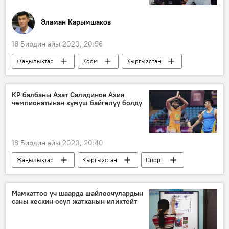
Эламан Карымшаков
18 Бирдин айы 2020, 20:56
Жаңылыктар
Коом
Кыргызстан
Мамлекеттик каттоо кызматы
төрага
дайындоо
портал
долбоорлор
КР балбаны Азат Салидинов Азия
чемпионатынан күмүш байгелүү болду
чыгуу
18 Бирдин айы 2020, 20:40
Жаңылыктар
Кыргызстан
Спорт
Азия
Дүйнөдө
Индия
Азия чемпионаты
балбан
медаль
Мамкаттоо үч шаарда шайлоочулардын
саны кескин өсүп жатканын иликтейт