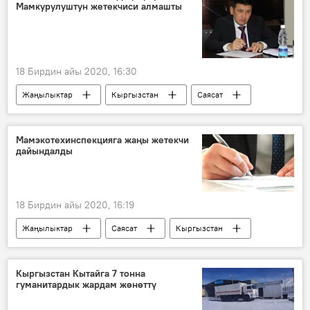
Мамкурулуштун жетекчиси алмашты
18 Бирдин айы 2020, 16:30
Жаңылыктар
Кыргызстан
Саясат
жетекчи
кызмат
дайындоо
Мамэкотехинспекцияга жаңы жетекчи
дайындалды
18 Бирдин айы 2020, 16:19
Жаңылыктар
Саясат
Кыргызстан
Мамлекеттик экотехинспекция
директор
Кыргызстан Кытайга 7 тонна
гуманитардык жардам жөнөттү