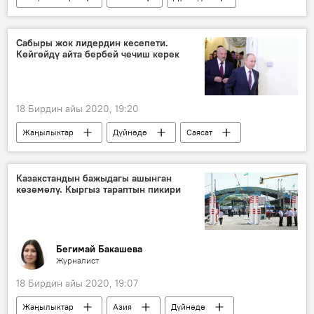
Кыргызстан
Маалымат борбор
журналист
план
мастер-класс
Сабыры жок лидердин кесепети.
Көйгөйдү айта бербей чечиш керек
Спорт
Россия
18 Бирдин айы 2020, 19:20
Жаңылыктар
Дүйнөдө
Саясат
Түркия
АКШ
Сирия
Россия
Экономика
Казакстандын бажыдагы ашынган
көзөмөлү. Кыргыз тараптын пикири
Бегимай Бакашева
Журналист
18 Бирдин айы 2020, 19:07
Жаңылыктар
Азия
Дүйнөдө