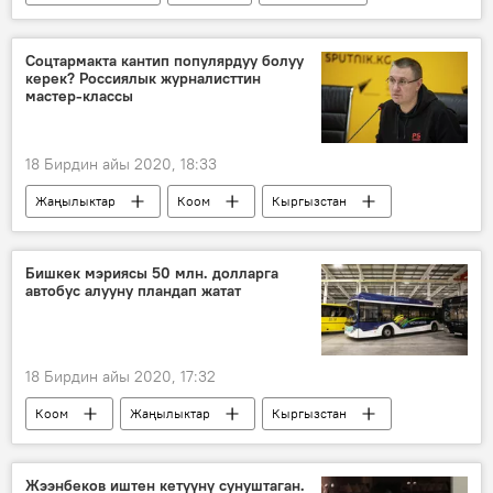
Ой-пикир
Коом
Казакстан
чек ара
бажы
соода
Соцтармакта кантип популярдуу болуу
керек? Россиялык журналисттин
келишим
Кыргызстан
Экономика
мастер-классы
18 Бирдин айы 2020, 18:33
Жаңылыктар
Коом
Кыргызстан
Маалымат борбор
журналист
социалдык тармак
Спорт
Россия
Бишкек мэриясы 50 млн. долларга
автобус алууну пландап жатат
18 Бирдин айы 2020, 17:32
Коом
Жаңылыктар
Кыргызстан
Бишкек
мэрия
автобус
грант
насыя
Жээнбеков иштен кетүүнү сунуштаган.