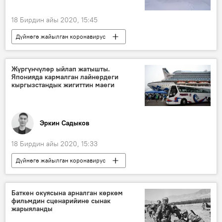
18 Бирдин айы 2020, 15:45
Дүйнөгө жайылган коронавирус
Жаңылыктар
Коом
Кыргызстан
Дүйнөдө
Кытай
Жүргүнчүлөр ыйлап жатышты.
Японияда кармалган лайнердеги
гуманитардык жардам
бет кап
кыргызстандык жигиттин маеги
Коронавируска байланыштуу Кыргызстандагы кырдаал
Эркин Садыков
18 Бирдин айы 2020, 15:33
Дүйнөгө жайылган коронавирус
Жаңылыктар
Коом
Кыргызстан
Дүйнөдө
Япония
Кытай
Баткен окуясына арналган көркөм
фильмдин сценарийине сынак
коронавирус
маек
жарыяланды
Коронавируска байланыштуу Кыргызстандагы кырдаал