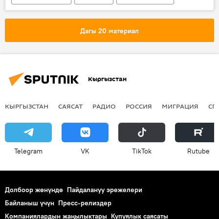
дем алыш
Мекенди коргоочулар майрамы
Дагы 20 материал
Кыргызстан
КЫРГЫЗСТАН
САЯСАТ
РАДИО
РОССИЯ
МИГРАЦИЯ
СП
Telegram
VK
ТikТоk
Rutube
Долбоор жөнүндө
Пайдалануу эрежелери
Байланыш үчүн
Пресс-релиздер
Компаниялардын жаңылыктары
Купуялык саясаты