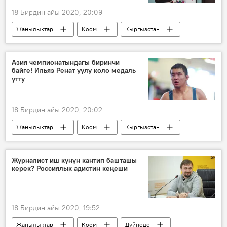
18 Бирдин айы 2020, 20:09
Жаңылыктар
Коом
Кыргызстан
Ош
Каракол
Токмок
шайлоо
Азия чемпионатындагы биринчи
байге! Ильяз Ренат уулу коло медаль
утту
18 Бирдин айы 2020, 20:02
Жаңылыктар
Коом
Кыргызстан
Спорт
Индия
Азия чемпионаты
медаль
коло
балбан
Журналист иш күнүн кантип башташы
керек? Россиялык адистин кеңеши
18 Бирдин айы 2020, 19:52
Жаңылыктар
Коом
Дүйнөдө