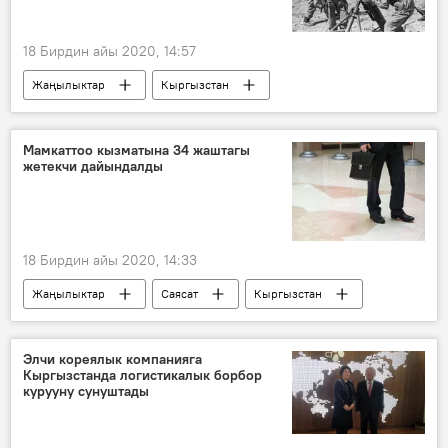
18 Бирдин айы 2020, 14:57
Жаңылыктар
Кыргызстан
Маданият
тасма
Баткен окуясы
Маданият, маалымат жана туризм министрлиги
Мамкаттоо кызматына 34 жаштагы
жетекчи дайындалды
сынак
18 Бирдин айы 2020, 14:33
Жаңылыктар
Саясат
Кыргызстан
Алмаз Мамбетов
Мамлекеттик каттоо кызматы
орун
Элчи кореялык компанияга
Кыргызстанда логистикалык борбор
жетекчи
курууну сунуштады