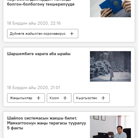
болгон-болбогону текшерилүүдө
18 Бирдин айы 2020, 22:16
Дүйнөгө жайылган коронавирус
Жаңылыктар
Коом
Кыргызстан
Азия
Дүйнөдө
Кытай
Шаршембиге карата аба ырайы
паспорт
текшерүү
чек ара
Коронавируска байланыштуу Кыргызстандагы кырдаал
18 Бирдин айы 2020, 21:01
Жаңылыктар
Коом
Кыргызстан
аба ырайы
Шайлоо системасын жакшы билет.
Мамкаттоонун жаңы төрагасы тууралуу
5 факты