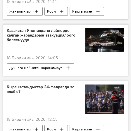
18 Бирдин айы 2020, 14:14
Жаңылыктар
Коом
Кыргызстан
Экономика
Корея
Динара Кемелова
логистикалык борбор
Казакстан Япониядагы лайнерде
калган жарандарын эвакуациялоого
белсенүүдө
18 Бирдин айы 2020, 14:05
Дүйнөгө жайылган коронавирус
Жаңылыктар
Коом
Азия
Дүйнөдө
коронавирус
Япония
Кыргызстандыктар 24-февралда эс
алабы?
Казакстан
эвакуация
кеме
18 Бирдин айы 2020, 12:53
Жаңылыктар
Коом
Кыргызстан