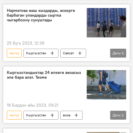
чет өлкө
аэропорт
текшерүү
Нарматова жаш кыздарды, аскерге
барбаган уландарды сыртка
терминал
чыгарбоону сунуштады
25 Бугу 2023, 12:39
чыгуу
Кыргызстан
Саясат
Дагы
5
Надира Нарматова
Мигрант
жаштар
чет өлкө
тыюу салуу
Кыргызстандыктар 24 өлкөгө визасыз
эле бара алат. Тизме
18 Бирдин айы 2023, 09:21
чыгуу
Кыргызстан
виза
Дагы
2
режим
мөөнөт
чет мамлекет