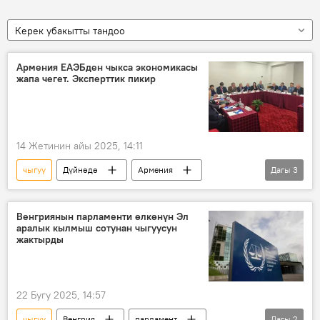
Керек убакытты тандоо
Армения ЕАЭБден чыкса экономикасы
жапа чегет. Эксперттик пикир
14 Жетинин айы 2025, 14:11
чыгуу
Дүйнөдө
Армения
Дагы
3
ЕАЭБ
кошулуу
Экономика
тегерек стол
Венгриянын парламенти өлкөнүн Эл
аралык кылмыш сотунан чыгуусун
жактырды
22 Бугу 2025, 14:57
чыгуу
Венгрия
парламент
Дагы
2