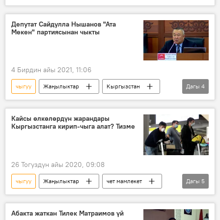
Кыргызстан
Спорт
Улуттук олимпиада комитети
Эверест
Депутат Сайдулла Нышанов "Ата
Мекен" партиясынан чыкты
Эдуард Кубатов
чоку
сыйлык
Орден
4 Бирдин айы 2021, 11:06
чыгуу
Жаңылыктар
Кыргызстан
Дагы
4
Саясат
Сайдулла Нышанов
депутат
"Ата Мекен" фракциясы
Кайсы өлкөлөрдүн жарандары
Кыргызстанга кирип-чыга алат? Тизме
26 Тогуздун айы 2020, 09:08
чыгуу
Жаңылыктар
чет мамлекет
Дагы
5
кирүү
эреже
чек ара
Коронавируска байланыштуу Кыргызстандагы кырдаал
Абакта жаткан Тилек Матраимов үй