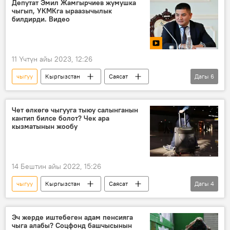
Депутат Эмил Жамгырчиев жумушка
чыгып, УКМКга ыраазычылык
билдирди. Видео
11 Үчтүн айы 2023, 12:26
чыгуу
Кыргызстан
Саясат
Дагы
6
Эмил Жамгырчиев
жумуш
Жогорку Кеңеш
УКМК
Чет өлкөгө чыгууга тыюу салынганын
кантип билсе болот? Чек ара
ыраазычылык
Видео
кызматынын жообу
14 Бештин айы 2022, 15:26
чыгуу
Кыргызстан
Саясат
Дагы
4
Мамлекеттик чек ара кызматы
чет өлкө
тыюу салуу
текшерүү
Эч жерде иштебеген адам пенсияга
чыга алабы? Соцфонд башчысынын