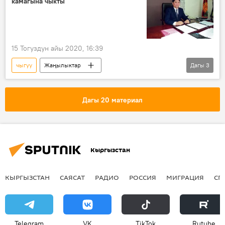
камагына чыкты
Кыргызстан
15 Тогуздун айы 2020, 16:39
чыгуу
Жаңылыктар
Дагы
3
Парламенттик шайлоодон кийинки окуялар
Тилек Матраимов
сот
Дагы 20 материал
Кыргызстан
КЫРГЫЗСТАН
САЯСАТ
РАДИО
РОССИЯ
МИГРАЦИЯ
СП
Telegram
VK
ТikТоk
Rutube