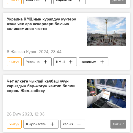
Эл аралык кылмыш соту
Дүйнөдө
Украина КМШнын куралдуу күчтөрү
жана чек ара аскерлери боюнча
келишиминен чыкты
8 Жалган Куран 2024, 23:44
чыгуу
Украина
КМШ
келишим
Чет өлкөгө чыкпай калбаш үчүн
карыздын бар-жогун кантип билиш
керек. Жол-жобосу
26 Бугу 2023, 12:03
чыгуу
Кыргызстан
карыз
Дагы
7
айып пул
алимент
төлөө