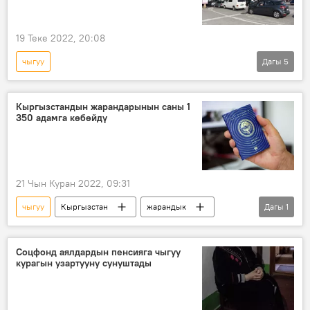
19 Теке 2022, 20:08
чыгуу
Дагы
5
Россиянын Донбассты коргоо боюнча атайын операциясы
Дүйнөдө
Украина
Польша
Кыргызстандын жарандарынын саны 1
350 адамга көбөйдү
чек ара
21 Чын Куран 2022, 09:31
чыгуу
Кыргызстан
жарандык
Дагы
1
атуулдук
Соцфонд аялдардын пенсияга чыгуу
курагын узартууну сунуштады