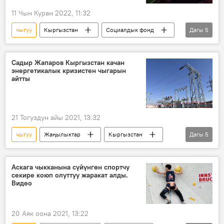
11 Чын Куран 2022, 11:32
чыгуу
Кыргызстан
Социалдык фонд
Дагы
5
пенсия
мөөнөт
узартуу
сунуш
аял
Садыр Жапаров Кыргызстан качан
энергетикалык кризистен чыгарын
айтты
21 Тогуздун айы 2021, 13:32
чыгуу
Жаңылыктар
Кыргызстан
Дагы
5
Экономика
Саясат
Садыр Жапаров
электр энергиясы
Аскага чыкканына сүйүнгөн спортчу
секире коюп олуттуу жаракат алды.
кризис
Видео
20 Аяк оона 2021, 13:22