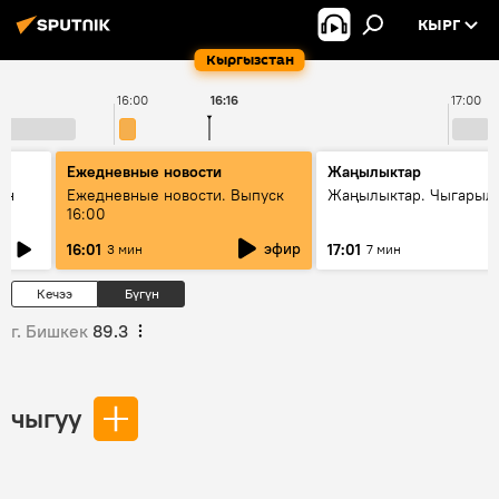
КЫРГ
Кыргызстан
16:00
16:16
17:00
Ежедневные новости
Жаңылыктар
ан
Ежедневные новости. Выпуск
Жаңылыктар. Чыгарыл
16:00
эфир
16:01
17:01
3 мин
7 мин
Кечээ
Бүгүн
г. Бишкек
89.3
чыгуу