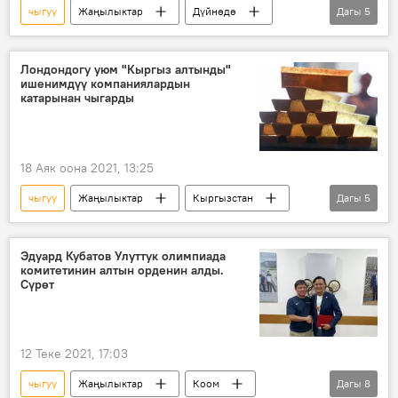
чыгуу
Жаңылыктар
Дүйнөдө
Дагы
5
Спорт
Окуялар
Москва
спортчу
жаракат
Лондондогу уюм "Кыргыз алтынды"
ишенимдүү компаниялардын
катарынан чыгарды
18 Аяк оона 2021, 13:25
чыгуу
Жаңылыктар
Кыргызстан
Дагы
5
Экономика
"Кыргыз алтын" ишканасы
алтын
сатуу
рынок
Эдуард Кубатов Улуттук олимпиада
комитетинин алтын орденин алды.
Сүрөт
12 Теке 2021, 17:03
чыгуу
Жаңылыктар
Коом
Дагы
8