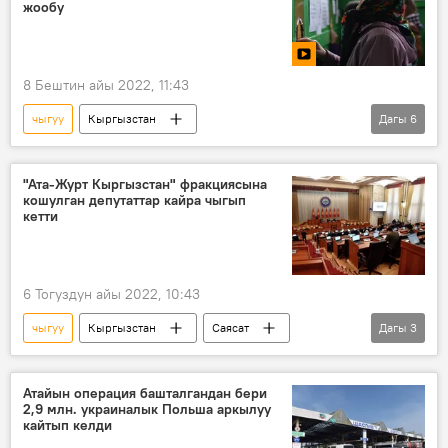
жообу
8 Бештин айы 2022, 11:43
чыгуу
Кыргызстан
Дагы
6
ЕАЭБдеги Кыргызстан
Саясат
Социалдык фонд
пенсия
"Ата-Журт Кыргызстан" фракциясына
кошулган депутаттар кайра чыгып
жумушсуздар
Видео
кетти
6 Тогуздун айы 2022, 10:43
чыгуу
Кыргызстан
Саясат
Дагы
3
депутат
фракция
бөлүнүү
Атайын операция башталгандан бери
2,9 млн. украиналык Польша аркылуу
кайтып келди