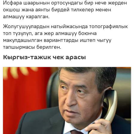
Исфара шаарынын ортосундагы бир нече жерден
окшош жана аянты бирдей тилкелер менен
алмашуу каралган.
Жолугушуулардын натыйжасында топографиялык
топ түзүлүп, ага жер алмашуу боюнча
макулдашылган варианттарды иштеп чыгуу
тапшырмасы берилген.
Кыргыз-тажик чек арасы