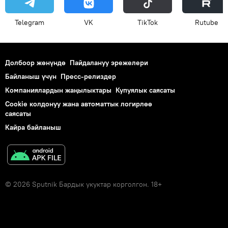
Telegram
VK
ТikТоk
Rutube
Долбоор жөнүндө
Пайдалануу эрежелери
Байланыш үчүн
Пресс-релиздер
Компаниялардын жаңылыктары
Купуялык саясаты
Cookie колдонуу жана автоматтык логирлөө
саясаты
Кайра байланыш
© 2026 Sputnik Бардык укуктар корголгон. 18+