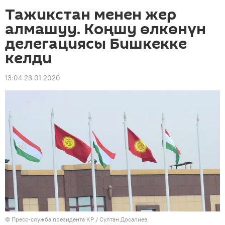
Тажикстан менен жер
алмашуу. Коңшу өлкөнүн
делегациясы Бишкекке
келди
13:04 23.01.2020
©
Пресс-служба президента КР / Султан Досалиев