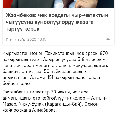
Жээнбеков: чек арадагы чыр-чатактын
чыгуусуна күнөөлүүлөрдү жазага
тартуу керек
11 Үчтүн айы 2020, 13:15
Кыргызстан менен Тажикстандын чек арасы 970
чакырымды түзөт. Азыркы учурда 519 чакырым
гана эки тарап менен такталып, макулдашылган,
башкача айтканда, 50 пайыздан ашыгы
аныкталган. Ал эми 451 чакырым дале талаш
бойдон келет.
Такталбаган тилкелер 70 чакты, чек ара
аймагындагы өтө көйгөйлүү тилкелер — Алтын-
Мазар, Унжу-Булак (Караганды-Сай), Осмон
жайлоо жана Алмабараз.