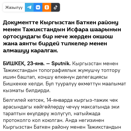
Жазылуу
Документте Кыргызстан Баткен району
менен Тажикстандын Исфара шаарынын
ортосундагы бир нече жерден окшош
жана аянты бирдей тилкелер менен
алмашуу каралган.
БИШКЕК, 23-янв. — Sputnik.
Кыргызстан менен
Тажикстандын топографиялык жумушчу топтору
ишин баштап, коңшу өлкөнүн делегациясы
Бишкекке келди. Бул тууралуу өкмөттүн маалымат
кызматы билдирди.
Белгилей кетсек, 14-январда кыргыз-тажик чек
арасындагы көйгөйлөрдү чечүү максатында эки
тараптын өкүлдөрү жолугуп, натыйжада
протоколго кол коюлган. Анда негизинен
Кыргызстан Баткен району менен Тажикстандын