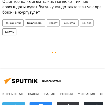
Ошентсе да кыргыз-тажик мамлекеттик чек
арасындагы күзөт бүгүнкү күндө такталган чек ара
боюнча жүргүзүлөт.
Жаңылыктар
Кыргызстан
Саясат
Тажикстан
чек ара
күзөтүү
Кыргызстан
КЫРГЫЗСТАН
САЯСАТ
РАДИО
РОССИЯ
МИГРАЦИЯ
СП