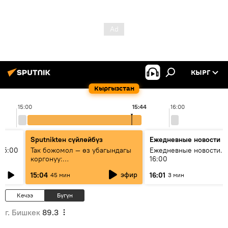
КЫРГ
Кыргызстан
15:00
15:44
16:00
Sputnikteн сүйлөйбүз
Ежедневные новости
15:00
Так божомол — өз убагындагы
Ежедневные новости. 
коргонуу:
16:00
гидрометеорологиялык кызмат
эфир
15:04
16:01
45 мин
3 мин
кантип өркүндөтүлүүдө
Кечээ
Бүгүн
г. Бишкек
89.3