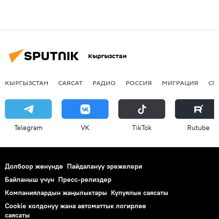
Кыргызстан
КЫРГЫЗСТАН
САЯСАТ
РАДИО
РОССИЯ
МИГРАЦИЯ
СП
Telegram
VK
ТikТоk
Rutube
Долбоор жөнүндө
Пайдалануу эрежелери
Байланыш үчүн
Пресс-релиздер
Компаниялардын жаңылыктары
Купуялык саясаты
Cookie колдонуу жана автоматтык логирлөө
саясаты