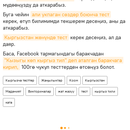
мүдөөңүздү да аткарабыз.
Буга чейин
али укпаган сөздөр боюнча тест
керек, өтүп билимимди текшерем десеңиз, аны да
аткарабыз.
Кыргызстан жөнүндө тест
керек десеңиз, ал да
даяр.
Баса, Facebook тармагындагы баракчадан
"Кызыгы көп кыргыз тил" деп аталган баракчага 
кирип,
100гө чукул тесттерден өтсөңүз болот.
Кыргызча тесттер
Жаңылыктар
Коом
Кыргызстан
Маданият
Викториналар
жат жазуу
тест
кыргыз тили
ката