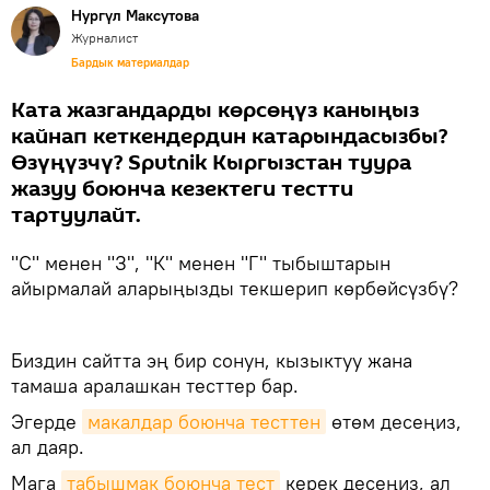
Нургүл Максутова
Журналист
Бардык материалдар
Ката жазгандарды көрсөңүз каныңыз
кайнап кеткендердин катарындасызбы?
Өзүңүзчү? Sputnik Кыргызстан туура
жазуу боюнча кезектеги тестти
тартуулайт.
"С" менен "З", "К" менен "Г" тыбыштарын
айырмалай аларыңызды текшерип көрбөйсүзбү?
Биздин сайтта эң бир сонун, кызыктуу жана
тамаша аралашкан тесттер бар.
Эгерде
макалдар боюнча тесттен
өтөм десеңиз,
ал даяр.
Мага
табышмак боюнча тест
керек десеңиз, ал