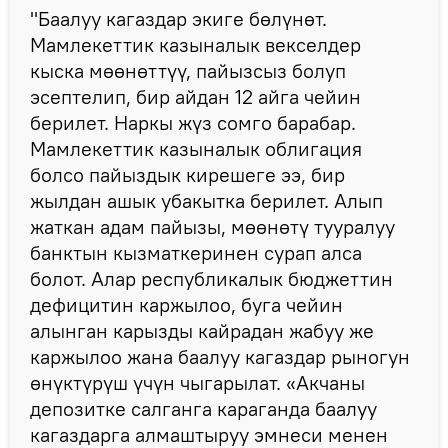
"Баалуу кагаздар экиге бөлүнөт.
Мамлекеттик казыналык векселдер
кыска мөөнөттүү, пайызсыз болуп
эсептелип, бир айдан 12 айга чейин
берилет. Наркы жүз сомго барабар.
Мамлекеттик казыналык облигация
болсо пайыздык кирешеге ээ, бир
жылдан ашык убакытка берилет. Алып
жаткан адам пайызы, мөөнөтү тууралуу
банктын кызматкеринен сурап алса
болот. Алар республикалык бюджеттин
дефицитин каржылоо, буга чейин
алынган карызды кайрадан жабуу же
каржылоо жана баалуу кагаздар рыногун
өнүктүрүш үчүн чыгарылат. «Акчаны
депозитке салганга караганда баалуу
кагаздарга алмаштыруу эмнеси менен