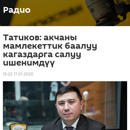
Радио
Татиков: акчаны
мамлекеттик баалуу
кагаздарга салуу
ишенимдүү
15:22 17.01.2020