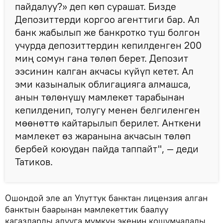
пайдалуу?» деп көп сурашат. Бизде
Депозиттерди коргоо агенттиги бар. Ал
банк жабылып же банкротко туш болгон
учурда депозиттердин кепилденген 200
миң сомун гана төлөп берет. Депозит
ээсинин калган акчасы күйүп кетет. Ал
эми казыналык облигацияга алмашса,
анын төлөнүшү мамлекет тарабынан
кепилденип, толугу менен белгиленген
мөөнөттө кайтарылып берилет. Анткени
мамлекет өз жаранына акчасын төлөп
бербей коюудан пайда таппайт", — деди
Татиков.
Ошондой эле ал Улуттук банктан лицензия алган
банктын баарынан мамлекеттик баалуу
кагаздарды алууга мүмкүн экенин кошумчалады.