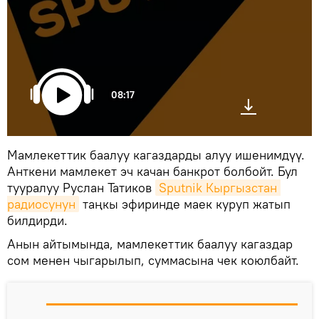
08:17
Мамлекеттик баалуу кагаздарды алуу ишенимдүү.
Анткени мамлекет эч качан банкрот болбойт. Бул
тууралуу Руслан Татиков
Sputnik Кыргызстан 
радиосунун
таңкы эфиринде маек куруп жатып
билдирди.
Анын айтымында, мамлекеттик баалуу кагаздар
сом менен чыгарылып, суммасына чек коюлбайт.