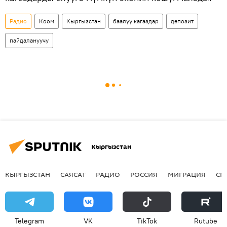
Радио
Коом
Кыргызстан
баалуу кагаздар
депозит
пайдалануучу
Кыргызстан
КЫРГЫЗСТАН
САЯСАТ
РАДИО
РОССИЯ
МИГРАЦИЯ
СП
Telegram
VK
ТikТоk
Rutube