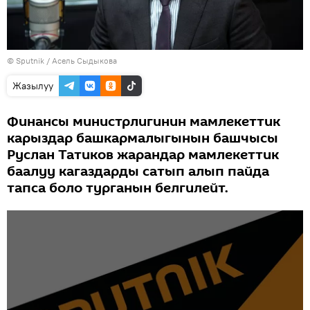
©
Sputnik
/ Асель Сыдыкова
Жазылуу
Финансы министрлигинин мамлекеттик
карыздар башкармалыгынын башчысы
Руслан Татиков жарандар мамлекеттик
баалуу кагаздарды сатып алып пайда
тапса боло турганын белгилейт.