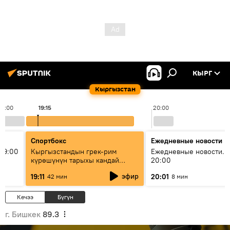
КЫРГ
Кыргызстан
19:00
19:15
20:00
Спортбокс
Ежедневные новости
19:00
Кыргызстандын грек-рим
Ежедневные новости. 
күрөшүнүн тарыхы кандай
20:00
башталган?
эфир
19:11
20:01
42 мин
8 мин
Кечээ
Бүгүн
г. Бишкек
89.3