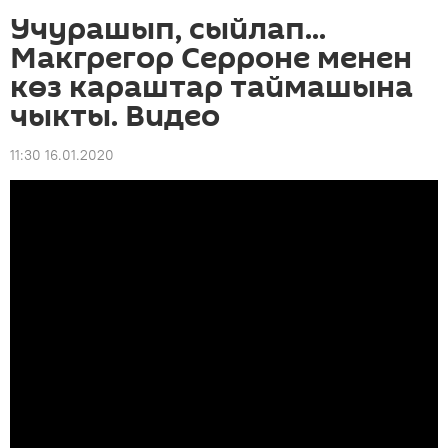
Учурашып, сыйлап...
Макгрегор Серроне менен
көз караштар таймашына
чыкты. Видео
11:30 16.01.2020