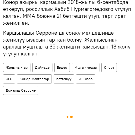
Конор акыркы кармашын 2018-жылы 6-сентябрда
өткөрүп, россиялык Хабиб Нурмагомедовго утулуп
калган. ММА боюнча 21 беттешти утуп, төрт ирет
жеңилген.
Каршылашы Серроне да соңку мелдешинде
жеңилүү ызасын тарткан болчу. Жалпысынан
аралаш мушташта 35 жеңишти камсыздап, 13 жолу
утулуп калган.
Жаңылыктар
Дүйнөдө
Видео
Мультимедиа
Спорт
UFC
Конор Макгрегор
беттешүү
иш-чара
Дональд Серроне