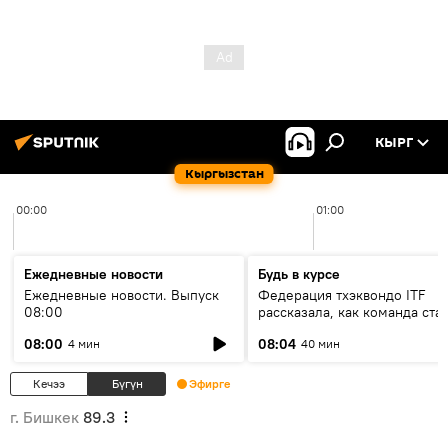
КЫРГ
Кыргызстан
00:00
01:00
Ежедневные новости
Будь в курсе
Ежедневные новости. Выпуск
Федерация тхэквондо ITF
08:00
рассказала, как команда ста
жертвой мошенников
08:00
08:04
4 мин
40 мин
Кечээ
Бүгүн
Эфирге
г. Бишкек
89.3