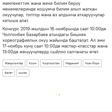
мамлекеттик жана жеке билим берүү
мекемелеринде кошумча билим алып жаткан
окуучулар, топтор жана өз алдынча аткаруучулар
катыша алат.
Конкурс 2019-жылдын 16-ноябрында саат 10:00дө
Чолпонбек Базарбаев атындагы Бишкек
хореографиялык окуу жайында башталат. Ал эми
17-ноябрь күнү саат 10:00дө мастер-класстар жана
13:00дө жеңүүчүлөрдү сыйлоо салтанаты өтөт.
Жаңылыктар
Коом
Кыргызстан
Маданият
Нью-Йорк
балет
сынак