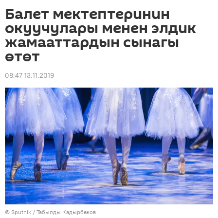
Балет мектептеринин
окуучулары менен элдик
жамааттардын сынагы
өтөт
08:47 13.11.2019
©
Sputnik / Табылды Кадырбеков