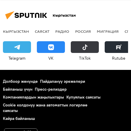
Кыргызстан
КЫРГЫЗСТАН
САЯСАТ
РАДИО
РОССИЯ
МИГРАЦИЯ
СП
Telegram
VK
ТikТоk
Rutube
Долбоор жөнүндө
Пайдалануу эрежелери
Байланыш үчүн
Пресс-релиздер
Компаниялардын жаңылыктары
Купуялык саясаты
Cookie колдонуу жана автоматтык логирлөө
саясаты
Кайра байланыш