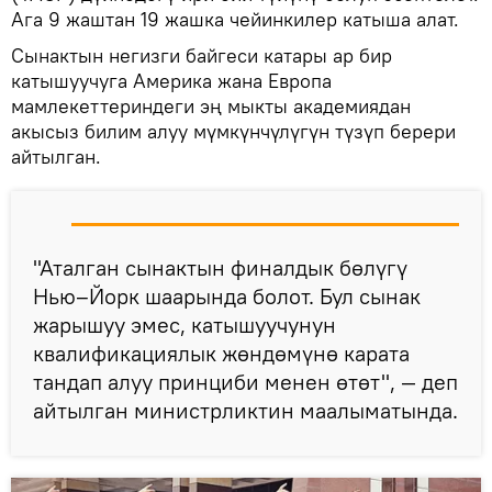
Ага 9 жаштан 19 жашка чейинкилер катыша алат.
Сынактын негизги байгеси катары ар бир
катышуучуга Америка жана Европа
мамлекеттериндеги эң мыкты академиядан
акысыз билим алуу мүмкүнчүлүгүн түзүп берери
айтылган.
"Аталган сынактын финалдык бөлүгү
Нью–Йорк шаарында болот. Бул сынак
жарышуу эмес, катышуучунун
квалификациялык жөндөмүнө карата
тандап алуу принциби менен өтөт", — деп
айтылган министрликтин маалыматында.