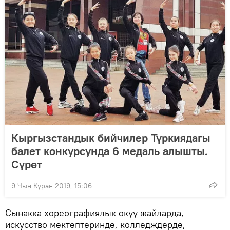
Кыргызстандык бийчилер Түркиядагы
балет конкурсунда 6 медаль алышты.
Сүрөт
9 Чын Куран 2019, 15:06
Сынакка хореографиялык окуу жайларда,
искусство мектептеринде, колледждерде,