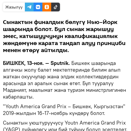
Жазылуу
Сынактын финалдык бөлүгү Нью–Йорк
шаарында болот. Бул сынак жарышуу
эмес, катышуучунун квалификациялык
жөндөмүнө карата тандап алуу принциби
менен өтөрү айтылды.
БИШКЕК, 13-ноя. — Sputnik.
Бишкек шаарында
алгачкы жолу балет мектептеринде билим алып
жаткан окуучулар жана элдик коллективдердин
арасында эл аралык сынак өтөт. Бул тууралуу
Маданият, маалымат жана туризм министрлигинен
кабарлашты.
"Youth America Grand Prix – Бишкек, Кыргызстан"
2019-жылдын 16-17-ноябрь күндөрү болот.
Сынактын уюштуруучусу Youtn America Grand Prix
(YAGP) дүйнөдөгү ири бий түйүнү болуп эсептелет.