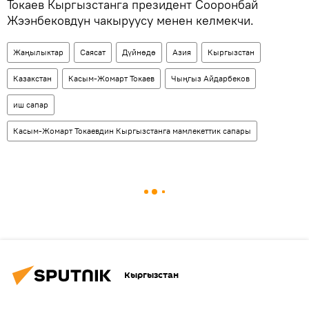
Токаев Кыргызстанга президент Сооронбай
Жээнбековдун чакыруусу менен келмекчи.
Жаңылыктар
Саясат
Дүйнөдө
Азия
Кыргызстан
Казакстан
Касым-Жомарт Токаев
Чыңгыз Айдарбеков
иш сапар
Касым-Жомарт Токаевдин Кыргызстанга мамлекеттик сапары
Кыргызстан