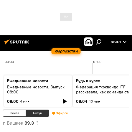
КЫРГ
Кыргызстан
00:00
01:00
Ежедневные новости
Будь в курсе
Ежедневные новости. Выпуск
Федерация тхэквондо ITF
08:00
рассказала, как команда ста
жертвой мошенников
08:00
08:04
4 мин
40 мин
Кечээ
Бүгүн
Эфирге
г. Бишкек
89.3