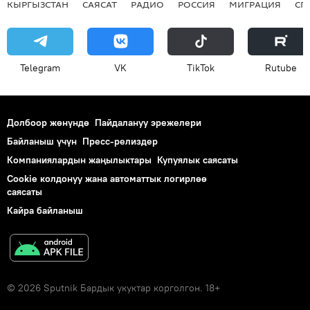
КЫРГЫЗСТАН
САЯСАТ
РАДИО
РОССИЯ
МИГРАЦИЯ
СП
Telegram
VK
ТikТоk
Rutube
Долбоор жөнүндө
Пайдалануу эрежелери
Байланыш үчүн
Пресс-релиздер
Компаниялардын жаңылыктары
Купуялык саясаты
Cookie колдонуу жана автоматтык логирлөө
саясаты
Кайра байланыш
© 2026 Sputnik Бардык укуктар корголгон. 18+