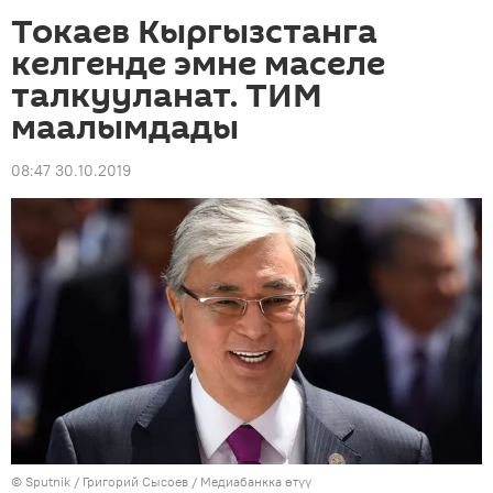
Токаев Кыргызстанга
келгенде эмне маселе
талкууланат. ТИМ
маалымдады
08:47 30.10.2019
©
Sputnik
/ Григорий Сысоев
/
Медиабанкка өтүү