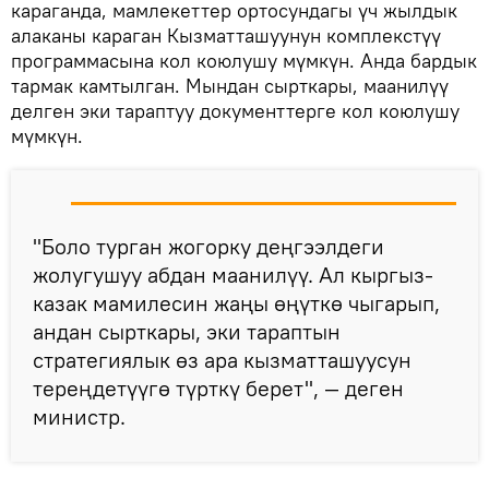
караганда, мамлекеттер ортосундагы үч жылдык
алаканы караган Кызматташуунун комплекстүү
программасына кол коюлушу мүмкүн. Анда бардык
тармак камтылган. Мындан сырткары, маанилүү
делген эки тараптуу документтерге кол коюлушу
мүмкүн.
"Боло турган жогорку деңгээлдеги
жолугушуу абдан маанилүү. Ал кыргыз-
казак мамилесин жаңы өңүткө чыгарып,
андан сырткары, эки тараптын
стратегиялык өз ара кызматташуусун
тереңдетүүгө түрткү берет", — деген
министр.