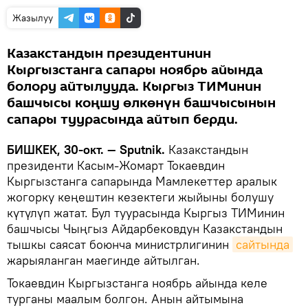
Жазылуу
Казакстандын президентинин
Кыргызстанга сапары ноябрь айында
болору айтылууда. Кыргыз ТИМинин
башчысы коңшу өлкөнүн башчысынын
сапары туурасында айтып берди.
БИШКЕК, 30-окт. — Sputnik.
Казакстандын
президенти Касым-Жомарт Токаевдин
Кыргызстанга сапарында Мамлекеттер аралык
жогорку кеңештин кезектеги жыйыны болушу
күтүлүп жатат. Бул туурасында Кыргыз ТИМинин
башчысы Чыңгыз Айдарбековдун Казакстандын
тышкы саясат боюнча министрлигинин
сайтында
жарыяланган маегинде айтылган.
Токаевдин Кыргызстанга ноябрь айында келе
турганы маалым болгон. Анын айтымына