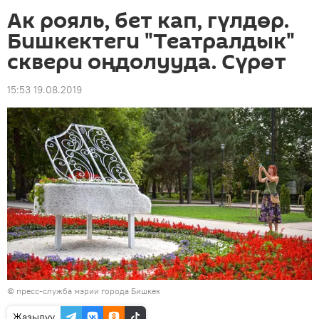
Ак рояль, бет кап, гүлдөр.
Бишкектеги "Театралдык"
сквери оңдолууда. Сүрөт
15:53 19.08.2019
©
пресс-служба мэрии города Бишкек
Жазылуу