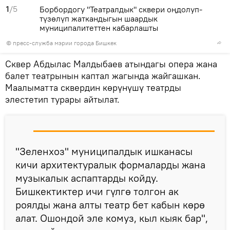
1
/5
Борбордогу "Театралдык" сквери оңдолуп-
түзөлүп жаткандыгын шаардык
муниципалитеттен кабарлашты
©
пресс-служба мэрии города Бишкек
Сквер Абдылас Малдыбаев атындагы опера жана
балет театрынын каптал жагында жайгашкан.
Маалыматта сквердин көрүнүшү театрды
элестетип турары айтылат.
"Зеленхоз" муниципалдык ишканасы
кичи архитектуралык формаларды жана
музыкалык аспаптарды койду.
Бишкектиктер ичи гүлгө толгон ак
роялды жана алты театр бет кабын көрө
алат. Ошондой эле комуз, кыл кыяк бар",