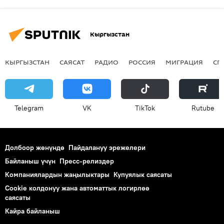
Кыргызстан
КЫРГЫЗСТАН
САЯСАТ
РАДИО
РОССИЯ
МИГРАЦИЯ
СП
Telegram
VK
ТikТоk
Rutube
Долбоор жөнүндө
Пайдалануу эрежелери
Байланыш үчүн
Пресс-релиздер
Компаниялардын жаңылыктары
Купуялык саясаты
Cookie колдонуу жана автоматтык логирлөө
саясаты
Кайра байланыш