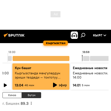
КЫРГ
Кыргызстан
13:00
13:59
Күн башат
Ежедневные новости
13:00
Кыргызстанда мөңгүлөрдүн
Ежедневные новости. 
эриши тездеди — токтотуу
14:00
мүмкүн эмеспи?
эфир
13:04
14:01
46 мин
5 мин
Кечээ
Бүгүн
г. Бишкек
89.3