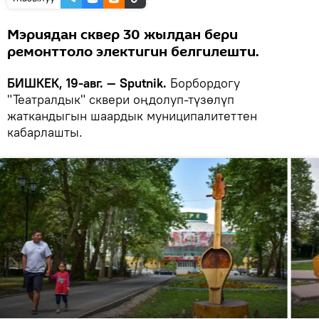
Мэриядан сквер 30 жылдан бери
ремонттоло электигин белгилешти.
БИШКЕК, 19-авг. — Sputnik.
Борбордогу
"Театралдык" сквери оңдолуп-түзөлүп
жаткандыгын шаардык муниципалитеттен
кабарлашты.