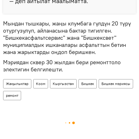
— деп айтылат маалыматта.
Мындан тышкары, жаңы клумбага гүлдүн 20 түрү
отургузулуп, айланасына бактар тигилген.
"Бишкекасфальтсервис" жана "Бишкексвет"
муниципиалдык ишканалары асфальттын бетин
жана жарыктарды оңдоп беришкен.
Мэриядан сквер 30 жылдан бери ремонттоло
электигин белгилешти.
Жаңылыктар
Коом
Кыргызстан
Бишкек
Бишкек мэриясы
ремонт