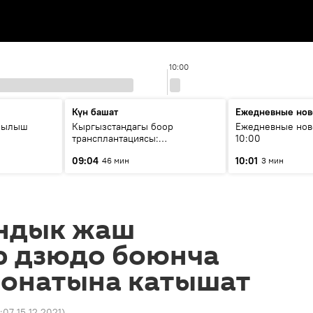
10:00
Күн башат
Ежедневные нов
рылыш
Кыргызстандагы боор
Ежедневные нов
трансплантациясы:
10:00
жетишкендиктер жана өнүгүү
09:04
10:01
46 мин
3 мин
келечеги
ндык жаш
р дзюдо боюнча
ионатына катышат
:07 15.12.2021
)