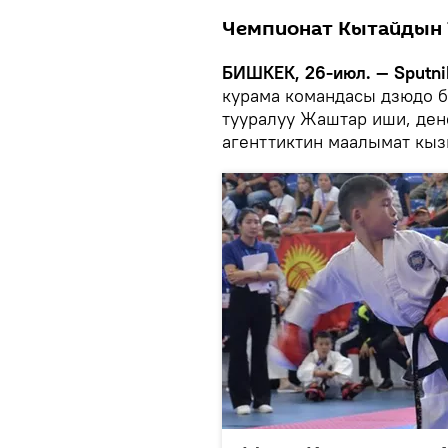
Чемпионат Кытайдын 
БИШКЕК, 26-июл. — Sputni
курама командасы дзюдо б
тууралуу Жаштар иши, ден
агенттиктин маалымат кыз