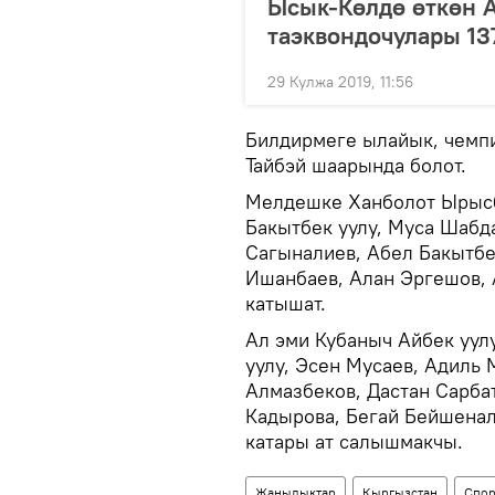
Ысык-Көлдө өткөн 
таэквондочулары 13
29 Кулжа 2019, 11:56
Билдирмеге ылайык, чемп
Тайбэй шаарында болот.
Мелдешке Ханболот Ырысб
Бакытбек уулу, Муса Шабд
Сагыналиев, Абел Бакытбе
Ишанбаев, Алан Эргешов,
катышат.
Ал эми Кубаныч Айбек уулу
уулу, Эсен Мусаев, Адиль
Алмазбеков, Дастан Сарба
Кадырова, Бегай Бейшена
катары ат салышмакчы.
Жаңылыктар
Кыргызстан
Спор