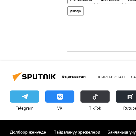
дзюдо
Кыргызстан
КЫРГЫЗСТАН
СА
Telegram
VK
ТikТоk
Rutub
Долбоор жөнүндө
Пайдалануу эрежелери
Байланыш үчү