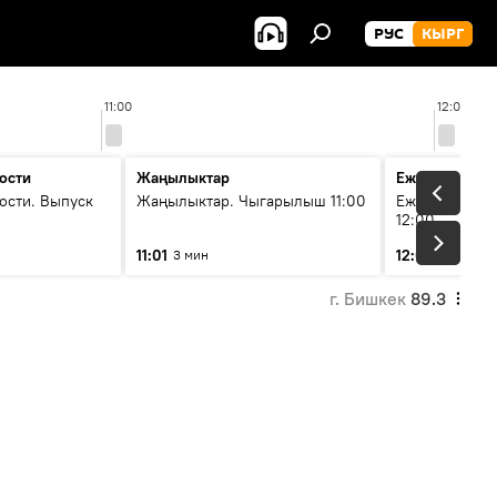
РУС
КЫРГ
11:00
12:00
ости
Жаңылыктар
Ежедневные 
ости. Выпуск
Жаңылыктар. Чыгарылыш 11:00
Ежедневные н
12:00
11:01
12:01
3 мин
3 мин
г. Бишкек
89.3