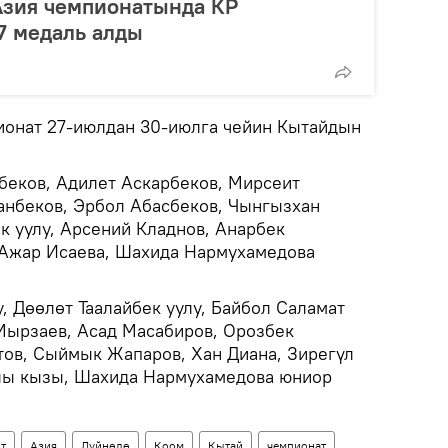
Азия чемпионатында КР
7 медаль алды
ионат 27-июлдан 30-июлга чейин Кытайдын
еков, Адилет Аскарбеков, Мирсеит
анбеков, Эрбол Абасбеков, Чынгызхан
к уулу, Арсений Кладнов, Анарбек
 Ажар Исаева, Шахида Нармухамедова
, Дөөлөт Таалайбек уулу, Байбол Саламат
 Мырзаев, Асад Масабиров, Орозбек
тов, Сыймык Жапаров, Хан Диана, Зирегүл
лы кызы, Шахида Нармухамедова юниор
т
Азия
Дүйнөдө
Коом
Кытай
чемпионат