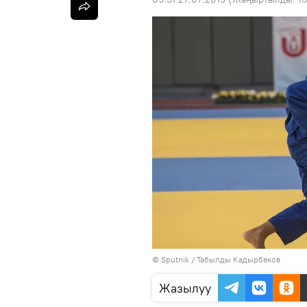
©
Sputnik / Табылды Кадырбеков
Жазылуу