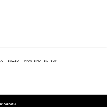
КА
ВИДЕО
МААЛЫМАТ БОРБОР
ык саясаты