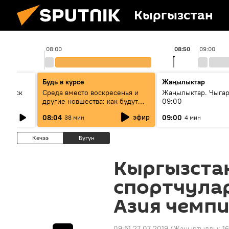
Кыргызстан
08:00
08:50
09:00
Будь в курсе
Жаңылыктар
Выпуск
Среда вместо воскресенья и
Жаңылыктар. Чыга
другие новшества: как будут
09:00
проходить выборы в КР?
эфир
08:04
09:00
38 мин
4 мин
Кечээ
Бүгүн
Кыргызста
спортчула
Азия чемп
09:51 27.07.2019
(Жаңыртылды:
16