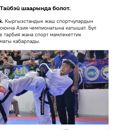
Тайбэй шаарында болот.
k.
Кыргызстандык жаш спортчулардын
оюнча Азия чемпионатына катышат. Бул
е тарбия жана спорт мамлекеттик
маты кабарлады.