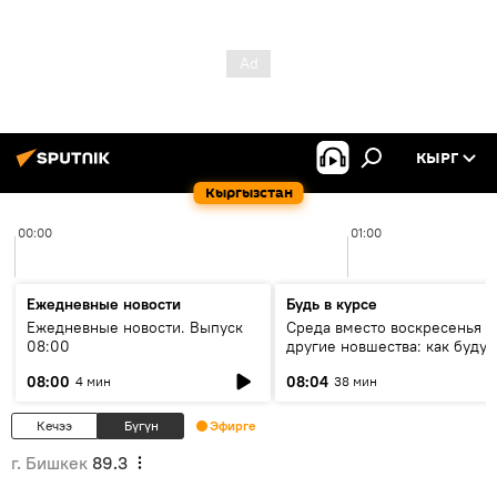
КЫРГ
Кыргызстан
00:00
01:00
Ежедневные новости
Будь в курсе
Ежедневные новости. Выпуск
Среда вместо воскресенья и
08:00
другие новшества: как будут
проходить выборы в КР?
08:00
08:04
4 мин
38 мин
Кечээ
Бүгүн
Эфирге
г. Бишкек
89.3