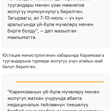
туугандары менен узак мөөнөткө
жолугуу мүмкүнчүлүгү берилген.
Тагыраагы, ал 7-10-июль — үч күн
аралыгында үй-бүлө мүчөлөрү менен
бирге болду", — деп жазылган
маалыматта.
Юстиция министрлигинин кабарында Каримовага
туугандарына түрмөдө жолугуу үчүн атайын жай
бөлүп берилген.
"Каримованын үй-бүлө мүчөлөрү менен
жолугуп жаткан учурунда абакта
медициналык тейлөөнүн тиешелүү
болбой жана ага басым жасалып жатканы