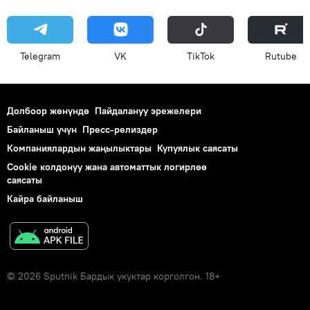
Telegram
VK
ТikТоk
Rutube
Долбоор жөнүндө
Пайдалануу эрежелери
Байланыш үчүн
Пресс-релиздер
Компаниялардын жаңылыктары
Купуялык саясаты
Cookie колдонуу жана автоматтык логирлөө
саясаты
Кайра байланыш
© 2026 Sputnik Бардык укуктар корголгон. 18+