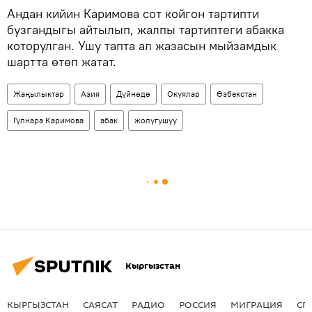
Андан кийин Каримова сот койгон тартипти
бузгандыгы айтылып, жалпы тартиптеги абакка
которулган. Ушу тапта ал жазасын мыйзамдык
шартта өтөп жатат.
Жаңылыктар
Азия
Дүйнөдө
Окуялар
Өзбекстан
Гүлнара Каримова
абак
жолугушуу
Кыргызстан
КЫРГЫЗСТАН
САЯСАТ
РАДИО
РОССИЯ
МИГРАЦИЯ
СП