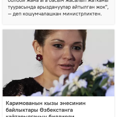
туурасында арыздануулар айтылган жок",
— деп кошумчалашкан министрликтен.
Каримованын кызы энесинин
байлыктары Өзбекстанга
кайтарылганын билдирди