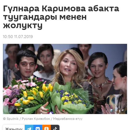
Гүлнара Каримова абакта
туугандары менен
жолукту
10:50 11.07.2019
©
Sputnik
/ Руслан Кривобок
/
Медиабанкка өтүү
Жазылуу