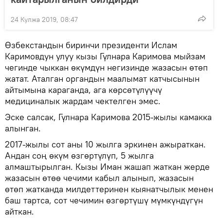
24 Кулжа 2019, 08:47
Өзбекстандын биринчи президенти Ислам
Каримовдун улуу кызы Гүлнара Каримова мыйзам
чегинде чыккан өкүмдүн негизинде жазасын өтөп
жатат. Аталган органдын маалымат катчысынын
айтымына караганда, ага көрсөтүлүүчү
медициналык жардам чектелген эмес.
Эске салсак, Гүлнара Каримова 2015-жылы камакка
алынган.
2017-жылы сот аны 10 жылга эркинен ажыраткан.
Андан соң өкүм өзгөртүлүп, 5 жылга
алмаштырылган. Кызы Иман жашап жаткан жерде
жазасын өтөө чечими кабыл алынып, жазасын
өтөп жатканда милдеттеринен кыянатчылык менен
баш тартса, сот чечимин өзгөртүшү мүмкүндүгүн
айткан.