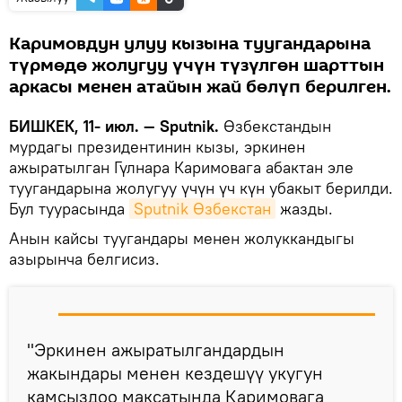
Каримовдун улуу кызына туугандарына
түрмөдө жолугуу үчүн түзүлгөн шарттын
аркасы менен атайын жай бөлүп берилген.
БИШКЕК, 11- июл. — Sputnik.
Өзбекстандын
мурдагы президентинин кызы, эркинен
ажыратылган Гүлнара Каримовага абактан эле
туугандарына жолугуу үчүн үч күн убакыт берилди.
Бул туурасында
Sputnik Өзбекстан
жазды.
Анын кайсы туугандары менен жолуккандыгы
азырынча белгисиз.
"Эркинен ажыратылгандардын
жакындары менен кездешүү укугун
камсыздоо максатында Каримовага