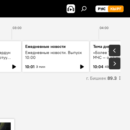
РУС
КЫРГ
03:00
04:00
Ежедневные новости
Тема дня
өрдүн
Ежедневные новости. Выпуск
«Более 1200 сёл в 
отуу
10:00
МЧС — о климате, 
системе оповещен
10:01
10:04
3 мин
49 мин
населения
г. Бишкек
89.3