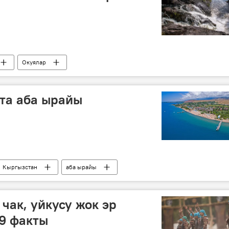
Окуялар
та аба ырайы
Кыргызстан
аба ырайы
 чак, уйкусу жок эр
9 факты