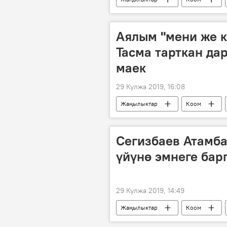
Улуттук Гвардия
марафон
Аялым "мени же ки
Тасма тарткан да
маек
29 Кулжа 2019, 16:08
Жаңылыктар
Коом
медицина
ийгилик
Сегизбаев Атамб
үйүнө эмнеге бар
29 Кулжа 2019, 14:49
Жаңылыктар
Коом
Улан Исраилов
жолугушуу