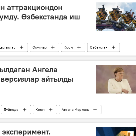
ен аттракциондон
жумду. Өзбекстанда иш
ылыктар
Окуялар
Коом
Өзбекстан
үм
кылмыш
ылдаган Ангела
 версиялар айтылды
Дүйнөдө
Коом
Ангела Меркель
оору
себеп
 эксперимент.