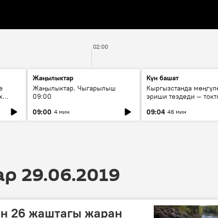
02:00
Жаңылыктар
Күн башат
е
Жаңылыктар. Чыгарылыш
Кыргызстанда мөңгүл
х
09:00
эриши тездеди — токт
мүмкүн эмеспи?
09:00
09:04
4 мин
46 мин
 29.06.2019
ан 26 жаштагы жаран