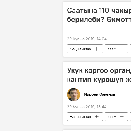
Саатына 110 чакы
берилеби? Өкмөтт
29 Кулжа 2019, 14:04
Жаңылыктар
Коом
автоунаа
Укук коргоо орга
кантип күрөшүп ж
Мирбек Сакенов
29 Кулжа 2019, 13:44
Жаңылыктар
Коом
коррупция
киберкылмышту