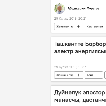
Абдыкерим Муратов
29 Кулжа 2019, 20:21
Жаңылыктар
Кыргызстан
факты
Кыргыздын көркөм ө
Ташкентте Борбор
электр энергиясы
29 Кулжа 2019, 19:37
Жаңылыктар
Азия
электр энергиясы
экспорт
Дүйнөлүк эпостор
манасчы, дастан