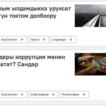
рым ылдамдыкка уруксат
үн токтом долбоору
Кыргызстан
трасса
ылдамдык
ндары коррупция менен
атат? Сандар
Кыргызстан
Инфографика
Мультимедиа
улук