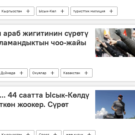
Кыргызстан
Ысык-Көл
туристтик милиция
порт
 араб жигитинин сүрөтү
аламандыктын чоо-жайы
Дүйнөдө
Окуялар
Казакстан
.. 44 саатта Ысык-Көлдү
ткөн жоокер. Сүрөт
Кыргызстан
Спорт
жөө күлүк