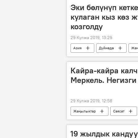
Эки бөлүнүп кетк
кулаган кыз көз 
козголду
29 Кулжа 2019, 13:29
Азия
Дүйнөдө
Жаң
аттракцион
кыз
өл
Кайра-кайра калч
Меркель. Негизги
29 Кулжа 2019, 12:58
Жаңылыктар
Саясат
эксперт
ден соолук
19 жылдык кандуу