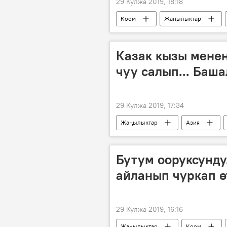
29 Кулжа 2019, 18:18
Коом
Жаңылыктар
мелдеш
жардам
С
Казак кызы менен
чуу салып... Баш
29 Кулжа 2019, 17:34
Жаңылыктар
Азия
башаламандык
Сүрөт
Бутум ооруксунду.
айланып чуркап ө
29 Кулжа 2019, 16:16
Жаңылыктар
Коом