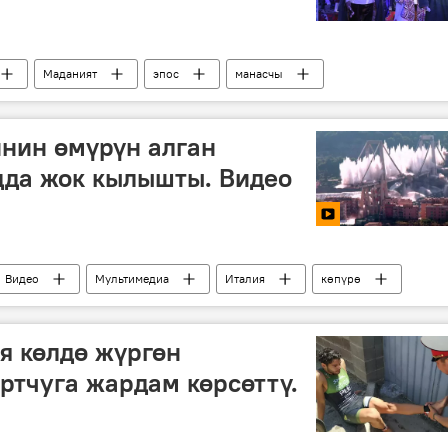
Маданият
эпос
манасчы
ынак
Бишкек
нин өмүрүн алган
дда жок кылышты. Видео
Видео
Мультимедиа
Италия
көпүрө
я көлдө жүргөн
ртчуга жардам көрсөттү.