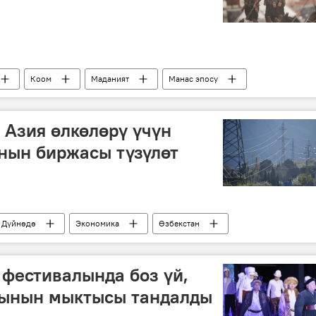
Коом
Маданият
Манас эпосу
нөрү, белгилүү инсандары жөнүндө фактылар
 Азия өлкөлөрү үчүн
нын биржасы түзүлөт
Дүйнөдө
Экономика
Өзбекстан
биржа
 фестивалында боз үй,
чынын мыктысы тандалды