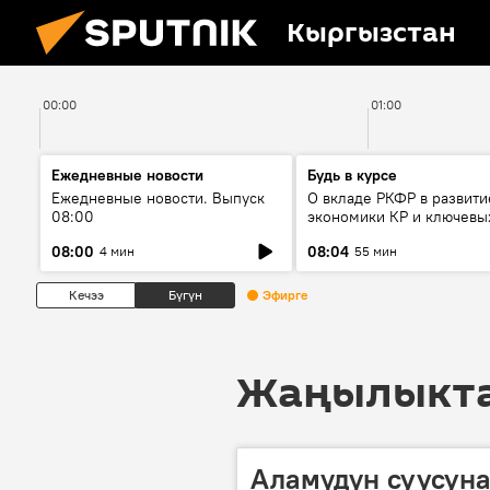
Кыргызстан
00:00
01:00
Ежедневные новости
Будь в курсе
Ежедневные новости. Выпуск
О вкладе РКФР в развити
08:00
экономики КР и ключевы
секторах до 2030 года
08:00
08:04
4 мин
55 мин
Кечээ
Бүгүн
Эфирге
Жаңылыктар
Аламүдүн суусун