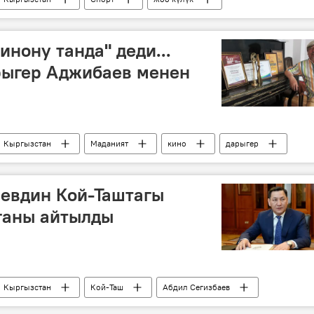
нону танда" деди...
рыгер Аджибаев менен
Кыргызстан
Маданият
кино
дарыгер
Ибадылла Аджибаев
кинофестиваль
аевдин Кой-Таштагы
ганы айтылды
Кыргызстан
Кой-Таш
Абдил Сегизбаев
Алмазбек Атамбаев статусунан ажыратылды