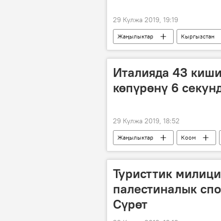
29 Кулжа 2019, 19:19
Жаңылыктар
Кыргызстан
дастанчы
Боз үй
с
Италияда 43 киши
көпүрөнү 6 секун
29 Кулжа 2019, 18:52
Жаңылыктар
Коом
жардыруу
Туристтик милици
палестиналык спо
Сүрөт