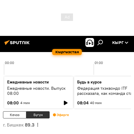
КЫРГ
Кыргызстан
00:00
01:00
Ежедневные новости
Будь в курсе
Ежедневные новости. Выпуск
Федерация тхэквондо ITF
08:00
рассказала, как команда ста
жертвой мошенников
08:00
08:04
4 мин
40 мин
Кечээ
Бүгүн
Эфирге
г. Бишкек
89.3