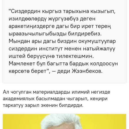
"Сиздердин кыргыз тарыхына кызыгып,
изилдөөлөрдү жүргүзөбүз деген
аракетиңиздерге дагы бир ирет терең
ыраазычылыгыбызды билдиребиз.
Мындан ары дагы биздин окумуштуулар
сиздердин институт менен натыйжалуу
иштей берүүсүнө тилектешмин.
Мамлекет бул багытта бардык колдоосун
көрсөтө берет", — деди Жээнбеков.
Ал чогулган материалдарды илимий негизде
академиялык басылмадан чыгарып, кеңири
таркатуу зарыл экенин билдирди.