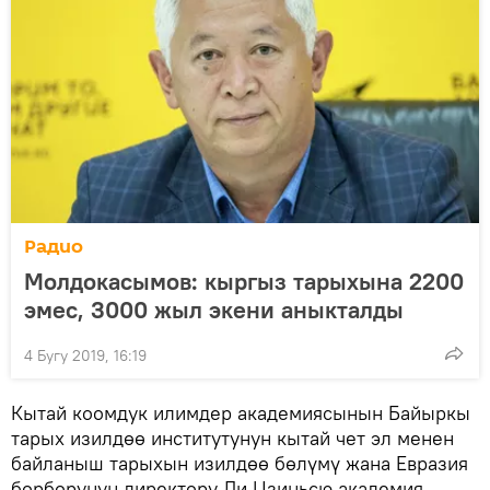
Радио
Молдокасымов: кыргыз тарыхына 2200
эмес, 3000 жыл экени аныкталды
4 Бугу 2019, 16:19
Кытай коомдук илимдер академиясынын Байыркы
тарых изилдөө институтунун кытай чет эл менен
байланыш тарыхын изилдөө бөлүмү жана Евразия
борборунун директору Ли Цзиньсю академия