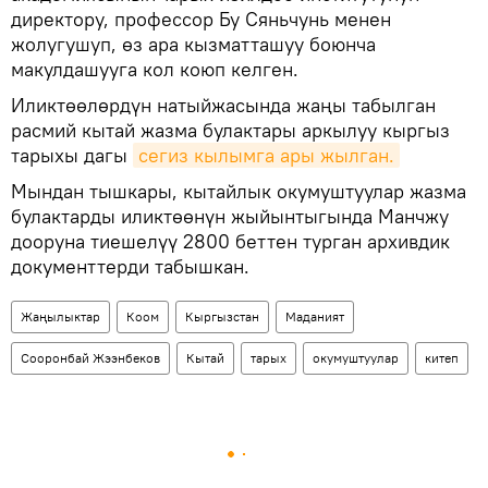
директору, профессор Бу Сяньчунь менен
жолугушуп, өз ара кызматташуу боюнча
макулдашууга кол коюп келген.
Иликтөөлөрдүн натыйжасында жаңы табылган
расмий кытай жазма булактары аркылуу кыргыз
тарыхы дагы
сегиз кылымга ары жылган.
Мындан тышкары, кытайлык окумуштуулар жазма
булактарды иликтөөнүн жыйынтыгында Манчжу
дооруна тиешелүү 2800 беттен турган архивдик
документтерди табышкан.
Жаңылыктар
Коом
Кыргызстан
Маданият
Сооронбай Жээнбеков
Кытай
тарых
окумуштуулар
китеп