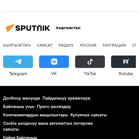
Кыргызстан
КЫРГЫЗСТАН
САЯСАТ
РАДИО
РОССИЯ
МИГРАЦИЯ
СП
Telegram
VK
ТikТоk
Rutube
Долбоор жөнүндө
Пайдалануу эрежелери
Байланыш үчүн
Пресс-релиздер
Компаниялардын жаңылыктары
Купуялык саясаты
Cookie колдонуу жана автоматтык логирлөө
саясаты
Кайра байланыш