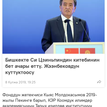
Бишкекте Си Цзиньпиндин китебинин
бет ачары өттү. Жээнбековдун
куттуктоосу
8 Кулжа 2019, 19:25
Фонддун жетекчиси Кыяс Молдокасымов 2019-
жылы Пекинге барып, КЭР Коомдук илимдер
академиясынын Тарых изилдөө институтунун