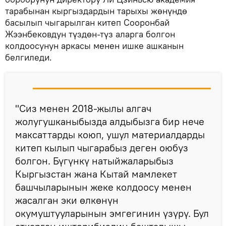
тарабынан кыргыздардын тарыхы жөнүндө
басылып чыгарылган китеп Сооронбай
Жээнбековдун түздөн-түз аларга болгон
колдоосунун аркасы менен ишке ашканын
белгиледи.
"Сиз менен 2018-жылы алгач
жолугушканыбызда алдыбызга бир нече
максаттарды коюп, ушул материалдарды
китеп кылып чыгарабыз деген оюбуз
болгон. Бүгүнкү натыйжаларыбыз
Кыргызстан жана Кытай мамлекет
башчыларынын жеке колдоосу менен
жасалган эки өлкөнүн
окумуштууларынын эмгегинин үзүрү. Бул