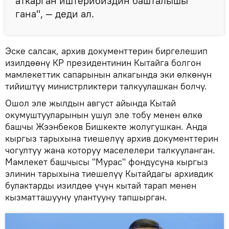
аткарган иштерибиздин башталышы
гана", — деди ал.
Эске салсак, архив документтерин биргелешип
изилдөөнү КР президентинин Кытайга болгон
мамлекеттик сапарынын алкагында эки өлкөнүн
тийиштүү министрликтери талкуулашкан болчу.
Ошол эле жылдын август айында Кытай
окумуштууларынын ушул эле тобу менен өлкө
башчы Жээнбеков Бишкекте жолугушкан. Анда
кыргыз тарыхына тиешелүү архив документтерин
чогултуу жана которуу маселелери талкууланган.
Мамлекет башчысы "Мурас" фондусуна кыргыз
элинин тарыхына тиешелүү Кытайдагы архивдик
булактарды изилдөө үчүн кытай тарап менен
кызматташууну улантууну тапшырган.