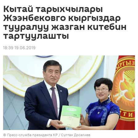
Кытай тарыхчылары
Жээнбековго кыргыздар
тууралуу жазган китебин
тартуулашты
18:39 19.06.2019
©
Пресс-служба президента КР / Султан Досалиев