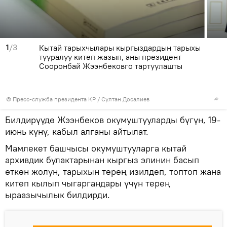
1
/3
Кытай тарыхчылары кыргыздардын тарыхы
тууралуу китеп жазып, аны президент
Сооронбай Жээнбековго тартуулашты
©
Пресс-служба президента КР / Султан Досалиев
Билдирүүдө Жээнбеков окумуштууларды бүгүн, 19-
июнь күнү, кабыл алганы айтылат.
Мамлекет башчысы окумуштууларга кытай
архивдик булактарынан кыргыз элинин басып
өткөн жолун, тарыхын терең изилдеп, топтоп жана
китеп кылып чыгаргандары үчүн терең
ыраазычылык билдирди.