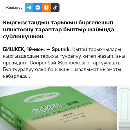
Жазылуу
Кыргызстандын тарыхын биргелешип
иликтөөнү тараптар былтыр жайында
сүйлөшүшкөн.
БИШКЕК, 19-июн. — Sputnik.
Кытай тарыхчылары
кыргыздардын тарыхы тууралуу китеп жазып, аны
президент Сооронбай Жээнбековго тартуулашты.
Бул тууралуу өлкө башчынын маалымат кызматы
кабарлады.