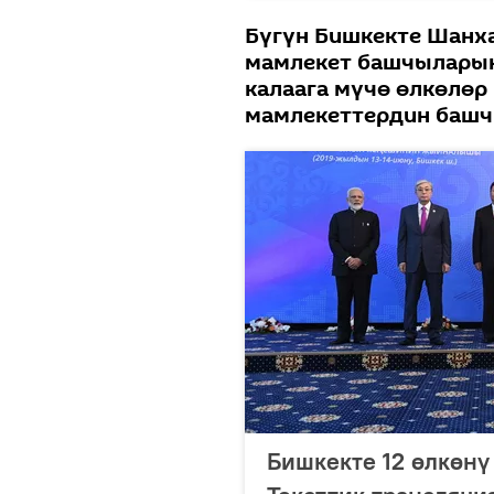
Бүгүн Бишкекте Шанх
мамлекет башчыларын
калаага мүчө өлкөлөр
мамлекеттердин башч
Бишкекте 12 өлкөнү