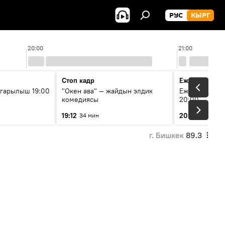
РУС
КЫРГ
20:00
21:00
Стоп кадр
Ежедневные 
гарылыш 19:00
"Окен ава" — жайдын элдик
Ежедневные н
комедиясы
20:00
19:12
20:01
34 мин
7 мин
г. Бишкек
89.3