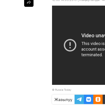
©
Russia Today
Жазылуу