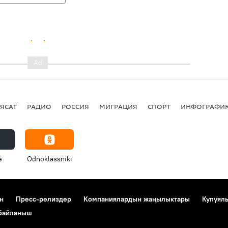
ЯСАТ
РАДИО
РОССИЯ
МИГРАЦИЯ
СПОРТ
ИНФОГРАФИ
e
Odnoklassniki
н
Пресс-релиздер
Компаниялардын жаңылыктары
Купуял
 байланыш