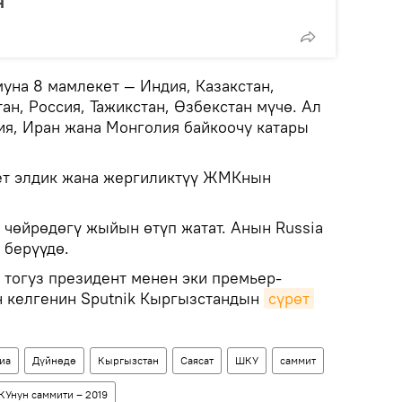
я
на 8 мамлекет — Индия, Казакстан,
ан, Россия, Тажикстан, Өзбекстан мүчө. Ал
ия, Иран жана Монголия байкоочу катары
ет элдик жана жергиликтүү ЖМКнын
 чөйрөдөгү жыйын өтүп жатат. Анын Russia
 берүүдө.
тогуз президент менен эки премьер-
н келгенин Sputnik Кыргызстандын
сүрөт 
иа
Дүйнөдө
Кыргызстан
Саясат
ШКУ
саммит
КУнун саммити – 2019