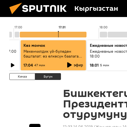
Кыргызстан
17:00
17:31
18:00
Көз мончок
Ежедневные новос
ыш 17:00
Мекенчилдик үй-бүлөдөн
Ежедневные новост
башталат: өз өлкөсүн баалаган
18:00
муунду кантип тарбиялоо
эфир
17:04
18:01
47 мин
5 мин
керек?
Кечээ
Бүгүн
Бишкектег
Президент
отурумуну
12:33 14.06.2019
(Жаңыртылды:
14