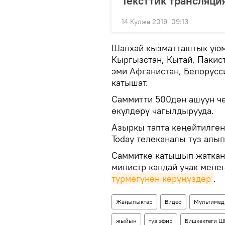
Тексттик трансляци
14 Кулжа 2019, 09:13
Шанхай кызматташтык уюму
Кыргызстан, Кытай, Пакист
эми Афганистан, Белорусс
катышат.
Саммитти 500дөн ашуун ч
өкүлдөрү чагылдырууда.
Азыркы тапта кеңейтилген
Today телеканалы түз алып
Саммитке катышып жаткан 
министр кандай учак мене
түрмөгүнөн көрүңүздөр
.
Жаңылыктар
Видео
Мультимед
жыйын
түз эфир
Бишкектеги Ш