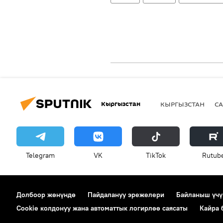
Кыргызстан
КЫРГЫЗСТАН
СА
Telegram
VK
ТikТоk
Rutub
Долбоор жөнүндө
Пайдалануу эрежелери
Байланыш үчү
Cookie колдонуу жана автоматтык логирлөө саясаты
Кайра