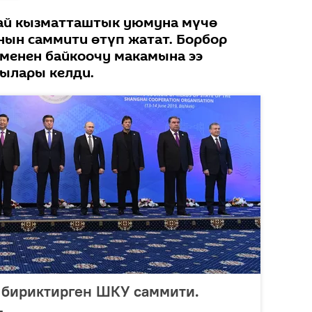
ай кызматташтык уюмуна мүчө
ын саммити өтүп жатат. Борбор
 менен байкоочу макамына ээ
ылары келди.
 бириктирген ШКУ саммити.