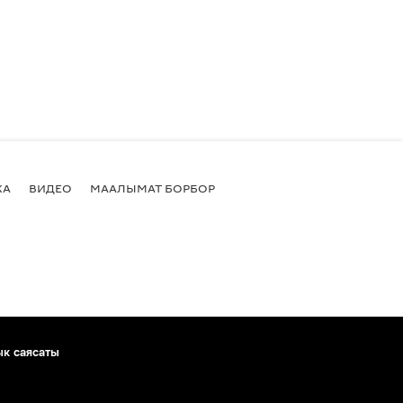
КА
ВИДЕО
МААЛЫМАТ БОРБОР
ык саясаты