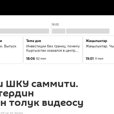
19:00
ти
Тема дня
Жаңылыктар
и. Выпуск
Инвестиции без границ: почему
Жаңылыктар. Чы
Кыргызстан оказался в центре
внимания бизнеса
18:06
19:01
52 мин
11 мин
и ШКУ саммити.
тердин
н толук видеосу
:27 14.12.2021
)