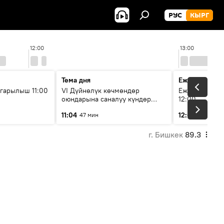
РУС
КЫРГ
12:00
13:00
Тема дня
Ежедневные 
гарылыш 11:00
VI Дүйнөлүк көчмөндөр
Ежедневные н
оюндарына саналуу күндөр
12:00
калды: даярдык иштери кайсы
11:04
12:01
47 мин
3 мин
этапка жетти?
г. Бишкек
89.3