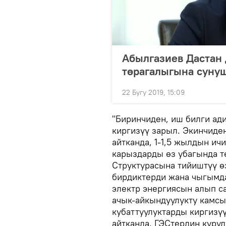
Абылгазиев Дастан
төрагалыгына сунуш
22 Бугу 2019, 15:09
"Биринчиден, иш билги ад
киргизүү зарыл. Экинчиде
айтканда, 1-1,5 жылдын и
карыздарды өз убагында т
Структурасына тийиштүү ө
бирдиктерди жана чыгымд
электр энергиясын алып с
ачык-айкындуулукту камсы
кубаттуулуктарды киргизү
айтканда, ГЭСтердин курул