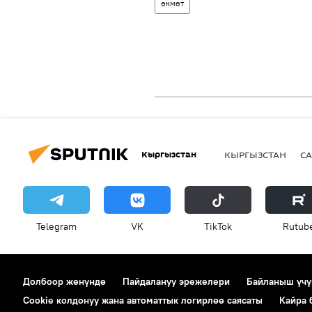
өкмөт
Кыргызстан
КЫРГЫЗСТАН
СА
Telegram
VK
ТikТоk
Rutub
Долбоор жөнүндө
Пайдалануу эрежелери
Байланыш үчү
Cookie колдонуу жана автоматтык логирлөө саясаты
Кайра