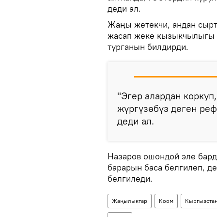
деди ал.
Жаңы жетекчи, андан сыртк
жасап жеке кызыкчылыгы ү
турганын билдирди.
"Эгер алардан коркуп
жүргүзөбүз деген реф
деди ал.
Назаров ошондой эле бард
барарын баса белгилеп, д
белгиледи.
Жаңылыктар
Коом
Кыргызста