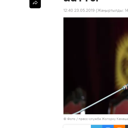
12:40 23.05.2019
(Жаңыртылды:
1
© Фото /
пресс-служба Жогорку Кенеш