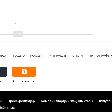
ЯСАТ
РАДИО
РОССИЯ
МИГРАЦИЯ
СПОРТ
ИНФОГРАФИ
e
Odnoklassniki
н
Пресс-релиздер
Компаниялардын жаңылыктары
Купуял
 байланыш