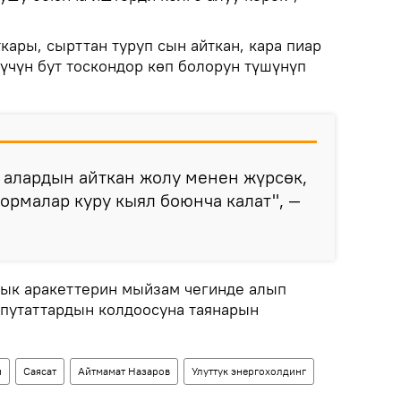
ары, сырттан туруп сын айткан, кара пиар
чүн бут тоскондор көп болорун түшүнүп
, алардын айткан жолу менен жүрсөк,
ормалар куру кыял боюнча калат", —
ык аракеттерин мыйзам чегинде алып
епутаттардын колдоосуна таянарын
н
Саясат
Айтмамат Назаров
Улуттук энергохолдинг