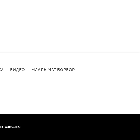
КА
ВИДЕО
МААЛЫМАТ БОРБОР
ык саясаты