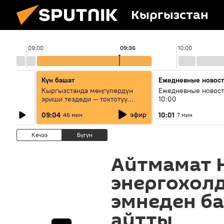
Кыргызстан
09:00
09:36
10:00
Күн башат
Ежедневные новос
лыш
Кыргызстанда мөңгүлөрдүн
Ежедневные новост
эриши тездеди — токтотуу
10:00
мүмкүн эмеспи?
эфир
09:04
10:01
46 мин
7 мин
Кечээ
Бүгүн
Айтмамат 
энергохол
эмнеден б
айтты