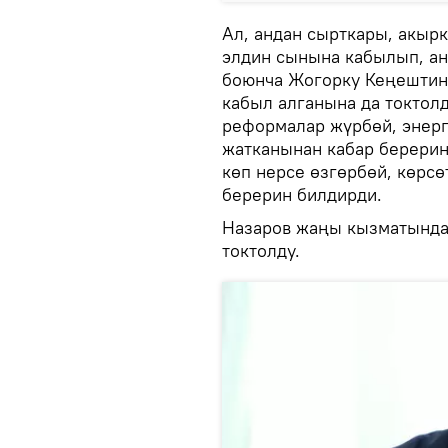
Ал, андан сырткары, акыр
элдин сынына кабылып, ан
боюнча Жогорку Кеңештин
кабыл алганына да токтолд
реформалар жүрбөй, энерг
жатканынан кабар берерин
көп нерсе өзгөрбөй, көрс
берерин билдирди.
Назаров жаңы кызматында
токтолду.