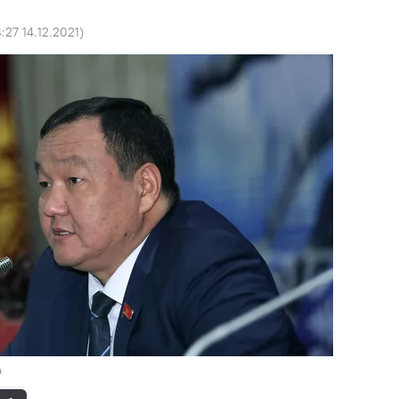
4:27 14.12.2021
)
а