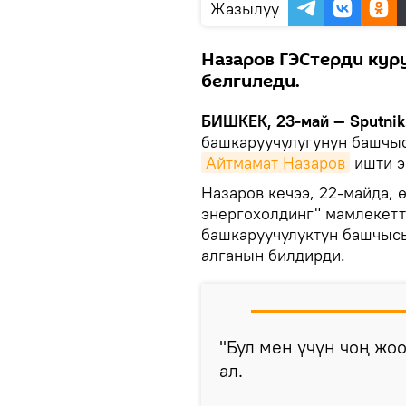
Жазылуу
Назаров ГЭСтерди кур
белгиледи.
БИШКЕК, 23-май — Sputnik
башкаруучулугунун башчыс
Айтмамат Назаров
ишти э
Назаров кечээ, 22-майда,
энергохолдинг" мамлекет
башкаруучулуктун башчыс
алганын билдирди.
"Бул мен үчүн чоң жо
ал.