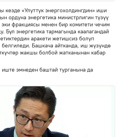
кы кезде «Улуттук энергохолдингдин» иши
ын ордуна энергетика министрлигин түзүү
 эки фракциясы менен бир комитети чечим
у. Бул энергетика тармагында каалагандай
етиктердин аракети жетишсиз болуп
 белгиледи. Башкача айтканда, иш жүзүндө
өткүчтөр жакшы болбой жатканынан кабар
 иште эмнеден баштай турганына да