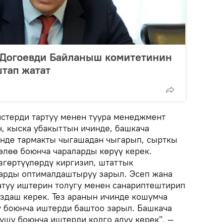
 Догоевди Байланыш комитетинин
тап жатат
истерди тартуу менен туура менеджмент
н, кыска убакыттын ичинде, башкача
чинде тармакты чыгашадан чыгарып, сырткы
өлөө боюнча чараларды көрүү керек.
згөртүүлөрдү киргизип, штаттык
арды оптималдаштыруу зарыл. Эсеп жана
атуу иштерин толугу менен санариптештирип
здаш керек. Тез аранын ичинде кошумча
ү боюнча иштерди баштоо зарыл. Башкача
ушу боюнча иштерди колго алуу керек", —