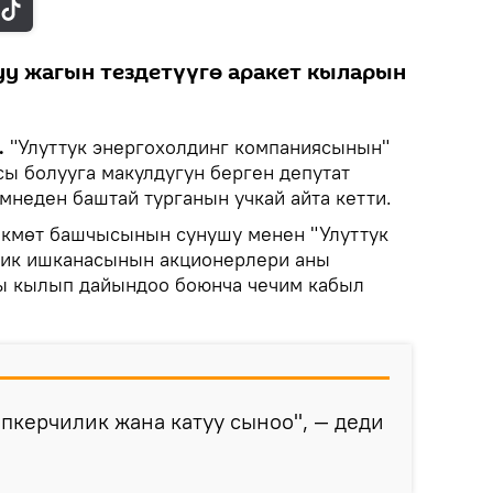
уу жагын тездетүүгө аракет кыларын
.
"Улуттук энергохолдинг компаниясынын"
ы болууга макулдугун берген депутат
мнеден баштай турганын учкай айта кетти.
 өкмөт башчысынын сунушу менен "Улуттук
тик ишканасынын акционерлери аны
ы кылып дайындоо боюнча чечим кабыл
опкерчилик жана катуу сыноо", — деди