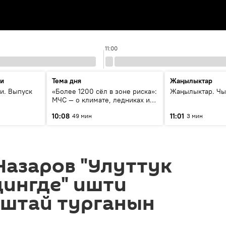
11:00
ти
Тема дня
Жаңылыктар
и. Выпуск
«Более 1200 сёл в зоне риска»:
Жаңылыктар. Чы
МЧС — о климате, ледниках и
системе оповещения
10:08
11:01
49 мин
3 мин
населения
Назаров "Улуттук
дингде" ишти
аштай турганын