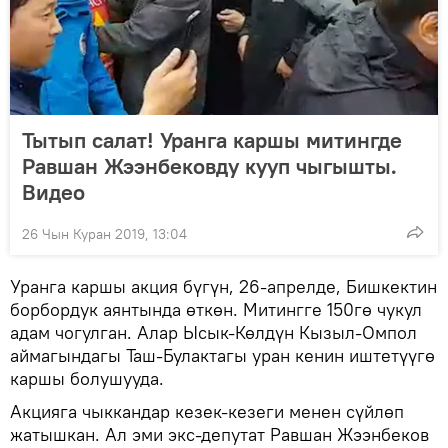
Тытып салат! Уранга каршы митингде
Равшан Жээнбековду кууп чыгышты.
Видео
26 Чын Куран 2019, 13:04
Уранга каршы акция бүгүн, 26-апрелде, Бишкектин
борбордук аянтында өткөн. Митингге 150гө чукул
адам чогулган. Алар Ысык-Көлдүн Кызыл-Омпол
аймагындагы Таш-Булактагы уран кенин иштетүүгө
каршы болушууда.
Акцияга чыккандар кезек-кезеги менен сүйлөп
жатышкан. Ал эми экс-депутат Равшан Жээнбеков