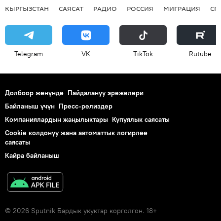
КЫРГЫЗСТАН
САЯСАТ
РАДИО
РОССИЯ
МИГРАЦИЯ
СП
Telegram
VK
ТikТоk
Rutube
Долбоор жөнүндө
Пайдалануу эрежелери
Байланыш үчүн
Пресс-релиздер
Компаниялардын жаңылыктары
Купуялык саясаты
Cookie колдонуу жана автоматтык логирлөө
саясаты
Кайра байланыш
© 2026 Sputnik Бардык укуктар корголгон. 18+