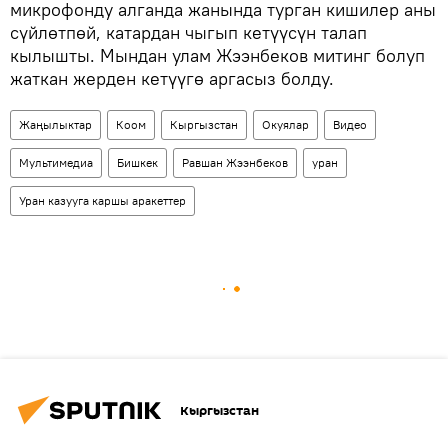
микрофонду алганда жанында турган кишилер аны
сүйлөтпөй, катардан чыгып кетүүсүн талап
кылышты. Мындан улам Жээнбеков митинг болуп
жаткан жерден кетүүгө аргасыз болду.
Жаңылыктар
Коом
Кыргызстан
Окуялар
Видео
Мультимедиа
Бишкек
Равшан Жээнбеков
уран
Уран казууга каршы аракеттер
Кыргызстан