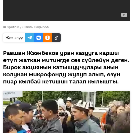
©
Sputnik / Эмиль Садыров
Жазылуу
Равшан Жээнбеков уран казууга каршы
өтүп жаткан митингде сөз сүйлөйүн деген.
Бирок акциянын катышуучулары анын
колунан микрофонду жулуп алып, өзүн
пиар кылбай кетишин талап кылышты.