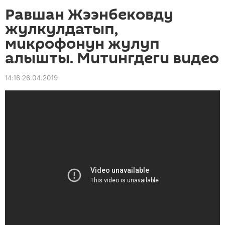
Равшан Жээнбековду
жулкулдатып,
микрофонун жулуп
алышты. Митингдеги видео
14:16 26.04.2019