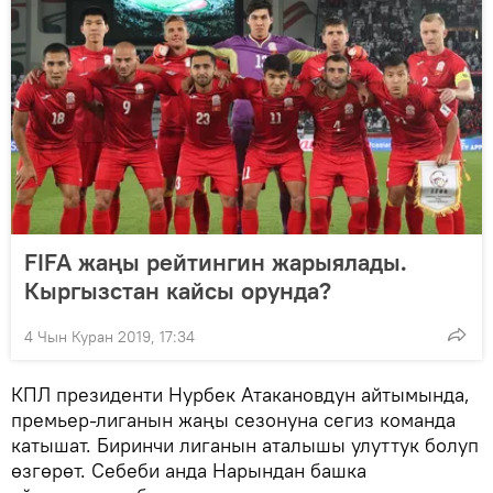
FIFA жаңы рейтингин жарыялады.
Кыргызстан кайсы орунда?
4 Чын Куран 2019, 17:34
КПЛ президенти Нурбек Атакановдун айтымында,
премьер-лиганын жаңы сезонуна сегиз команда
катышат. Биринчи лиганын аталышы улуттук болуп
өзгөрөт. Себеби анда Нарындан башка