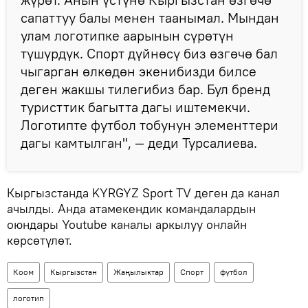
сапаттуу балы менен таанымал. Мындан
улам логотипке аарынын сүрөтүн
түшүрдүк. Спорт дүйнөсү биз өзгөчө бал
чыгарган өлкөдөн экенибизди билсе
деген жакшы тилегибиз бар. Бул бренд
туристтик багытта дагы иштемекчи.
Логотипте футбол тобунун элементтери
дагы камтылган", — деди Турсалиева.
Кыргызстанда KYRGYZ Sport TV деген да канал
ачылды. Анда атамекендик командалардын
оюндары Youtube каналы аркылуу онлайн
көрсөтүлөт.
Коом
Кыргызстан
Жаңылыктар
Спорт
футбол
логотип