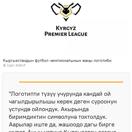
Кыргызстандын футбол чемпионатынын жаңы логотиби
©
Сайт ФФКР
"Логотипти түзүү учурунда кандай ой
чагылдырылышы керек деген суроонун
үстүндө ойлондук. Акырында
биримдиктин символуна токтолдук.
Аарылар иште да, жашоодо дагы бирге
жүрөт. Анын үстүнө Кыргызстан өзгөчө