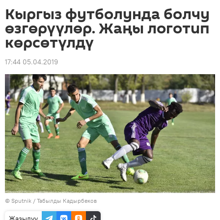
Кыргыз футболунда болчу
өзгөрүүлөр. Жаңы логотип
көрсөтүлдү
17:44 05.04.2019
©
Sputnik / Табылды Кадырбеков
Жазылуу