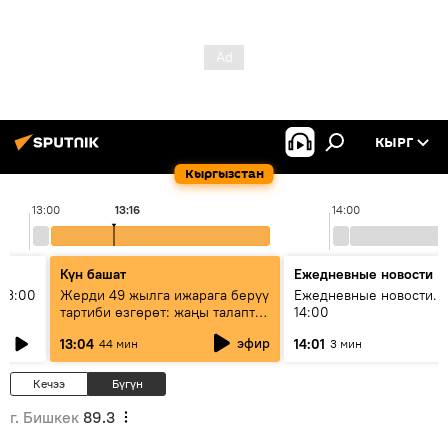
КЫРГ
Кыргызстан
13:00
13:16
14:00
Күн башат
Ежедневные новости
13:00
Жерди 49 жылга ижарага берүү
Ежедневные новости. 
тартиби өзгөрөт: жаңы талаптар
14:00
эмнени көздөйт?
эфир
13:04
14:01
44 мин
3 мин
Кечээ
Бүгүн
г. Бишкек
89.3