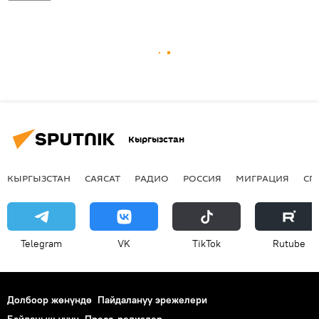
Кыргызстан
КЫРГЫЗСТАН
САЯСАТ
РАДИО
РОССИЯ
МИГРАЦИЯ
СП
Telegram
VK
ТikТоk
Rutube
Долбоор жөнүндө
Пайдалануу эрежелери