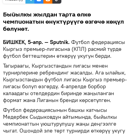
Быйылкы жылдан тарта өлкө
чемпионатын өнүктүрүүгө өзгөчө көңүл
бөлүнөт.
БИШКЕК, 5-апр. — Sputnik.
Футбол федерациясы
Кыргыз премьер-лигасына (КПЛ) расмий түрдө
футбол беттештерин өткөрүү укугун берди.
Тагыраагы, Кыргызстандын лигасы менен
турнирлерине ребрендинг жасалды. Ага ылайык,
Кыргызстандын футбол лигасы Кыргыз премьер-
лигасы болуп өзгөрдү. 4-апрелде борбор
калаадагы отелдердин биринде жаңыланган
формат жана Лиганын бренди көрсөтүлгөн.
Футбол федерациясынын башкы катчысы
Медербек Сыдыковдун айтымында, быйылкы
чемпионаттын уюштурулушу жаңы деңгээлге
чыгат. Ошондой эле төрт турнирди өткөрүү укугу