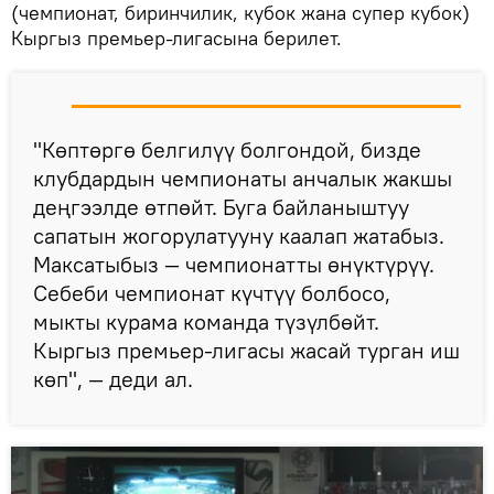
(чемпионат, биринчилик, кубок жана супер кубок)
Кыргыз премьер-лигасына берилет.
"Көптөргө белгилүү болгондой, бизде
клубдардын чемпионаты анчалык жакшы
деңгээлде өтпөйт. Буга байланыштуу
сапатын жогорулатууну каалап жатабыз.
Максатыбыз — чемпионатты өнүктүрүү.
Себеби чемпионат күчтүү болбосо,
мыкты курама команда түзүлбөйт.
Кыргыз премьер-лигасы жасай турган иш
көп", — деди ал.