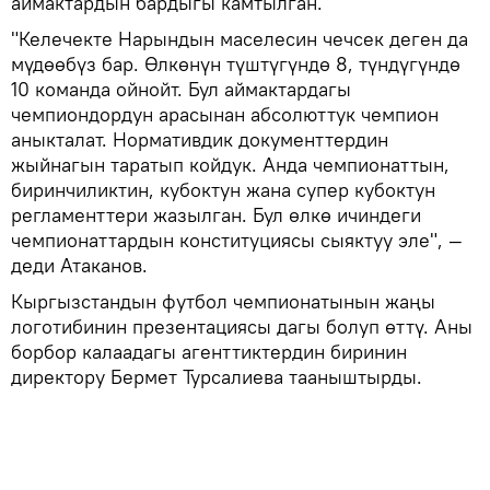
аймактардын бардыгы камтылган.
"Келечекте Нарындын маселесин чечсек деген да
мүдөөбүз бар. Өлкөнүн түштүгүндө 8, түндүгүндө
10 команда ойнойт. Бул аймактардагы
чемпиондордун арасынан абсолюттук чемпион
аныкталат. Нормативдик документтердин
жыйнагын таратып койдук. Анда чемпионаттын,
биринчиликтин, кубоктун жана супер кубоктун
регламенттери жазылган. Бул өлкө ичиндеги
чемпионаттардын конституциясы сыяктуу эле", —
деди Атаканов.
Кыргызстандын футбол чемпионатынын жаңы
логотибинин презентациясы дагы болуп өттү. Аны
борбор калаадагы агенттиктердин биринин
директору Бермет Турсалиева тааныштырды.