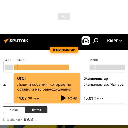
КЫРГ
Кыргызстан
14:00
14:09
15:00
ОГО!
Жаңылыктар
уск
Люди и события, которые не
Жаңылыктар. Чыгарыл
оставили нас равнодушными
эфир
14:07
15:01
38 мин
3 мин
Кечээ
Бүгүн
г. Бишкек
89.3