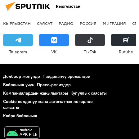
Кыргызстан
КЫРГЫЗСТАН
САЯСАТ
РАДИО
РОССИЯ
МИГРАЦИЯ
СП
Telegram
VK
ТikТоk
Rutube
Долбоор жөнүндө
Пайдалануу эрежелери
Байланыш үчүн
Пресс-релиздер
Компаниялардын жаңылыктары
Купуялык саясаты
Cookie колдонуу жана автоматтык логирлөө
саясаты
Кайра байланыш