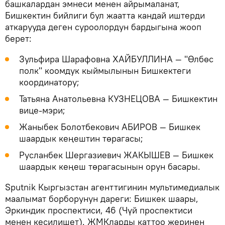
башкалардан эмнеси менен айрымаланат,
Бишкектин бийлиги бул жаатта кандай иштерди
аткарууда деген суроолордун бардыгына жооп
берет:
Зульфира Шарафовна ХАЙБУЛЛИНА — "Өлбөс
полк" коомдук кыймылынын Бишкектеги
координатору;
Татьяна Анатольевна КУЗНЕЦОВА — Бишкектин
вице-мэри;
Жаныбек Болотбекович АБИРОВ — Бишкек
шаардык кеңештин төрагасы;
Русланбек Шергазиевич ЖАКЫШЕВ — Бишкек
шаардык кеңеш төрагасынын орун басары.
Sputnik Кыргызстан агенттигинин мультимедиалык
маалымат борборунун дареги: Бишкек шаары,
Эркиндик проспектиси, 46 (Чүй проспектиси
менен кесилишет). ЖМКларды каттоо жеринен