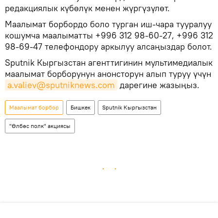
редакциялык күбөлүк менен жүргүзүлөт.
Маалымат борбордо боло турган иш-чара тууралуу
кошумча маалыматты +996 312 98-60-27, +996 312
98-69-47 телефондору аркылуу алсаңыздар болот.
Sputnik Кыргызстан агенттигинин мультимедиалык
маалымат борборунун анонсторун алып туруу үчүн
a.valiev@sputniknews.com
дарегине жазыңыз.
Маалымат борбор
Бишкек
Sputnik Кыргызстан
"Өлбөс полк" акциясы