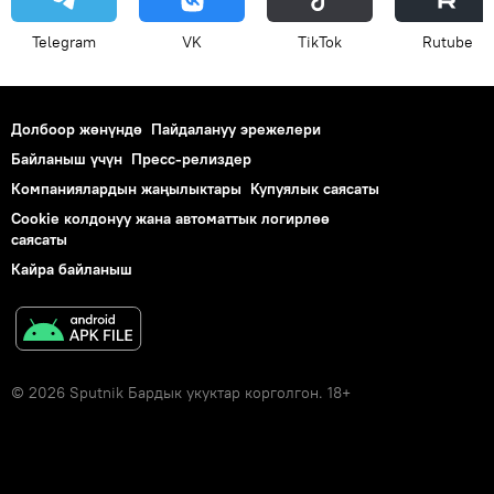
Telegram
VK
ТikТоk
Rutube
Долбоор жөнүндө
Пайдалануу эрежелери
Байланыш үчүн
Пресс-релиздер
Компаниялардын жаңылыктары
Купуялык саясаты
Cookie колдонуу жана автоматтык логирлөө
саясаты
Кайра байланыш
© 2026 Sputnik Бардык укуктар корголгон. 18+