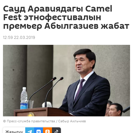
Сауд Аравиядагы Camel
Fest этнофестивалын
премьер Абылгазиев жабат
12:59 22.03.2019
©
Пресс-служба правительства / Сабыр Аильчиев
Жазылуу