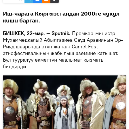
Иш-чарага Кыргызстандан 2000ге чукул
киши барган.
БИШКЕК, 22-мар. — Sputnik.
Премьер-министр
Мухаммедкалый Абылгазиев Сауд Аравиянын Эр-
Рияд шаарында өтүп жаткан Camel Fest
этнофестивалынын жабылыш аземине катышат.
Бул тууралуу өкмөттүн маалымат кызматы
билдирди.