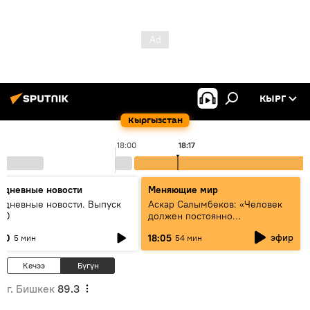
КЫРГ
Кыргызстан
18:00
18:17
едневные новости
Меняющие мир
едневные новости. Выпуск
Аскар Салымбеков: «Человек
:00
должен постоянно
совершенствоваться»
эфир
:00
18:05
5 мин
54 мин
Кечээ
Бүгүн
г. Бишкек
89.3