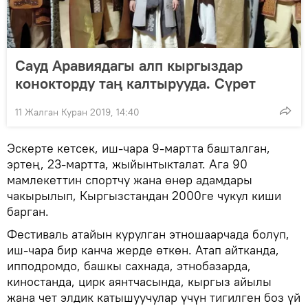
Сауд Аравиядагы алп кыргыздар
конокторду таң калтырууда. Сүрөт
11 Жалган Куран 2019, 14:40
Эскерте кетсек, иш-чара 9-мартта башталган,
эртең, 23-мартта, жыйынтыкталат. Ага 90
мамлекеттин спортчу жана өнөр адамдары
чакырылып, Кыргызстандан 2000ге чукул киши
барган.
Фестиваль атайын курулган этношаарчада болуп,
иш-чара бир канча жерде өткөн. Атап айтканда,
ипподромдо, башкы сахнада, этнобазарда,
киностанда, цирк аянтчасында, кыргыз айылы
жана чет элдик катышуучулар үчүн тигилген боз үй