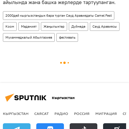
айылында жана башка жерлерде тартууланган.
2000дей кыргызстандык бара турган Сауд Аравиядагы Camel Fest
Коом
Маданият
Жаңылыктар
Дүйнөдө
Сауд Аравиясы
Мухаммедкалый Абылгазиев
фестиваль
Кыргызстан
КЫРГЫЗСТАН
САЯСАТ
РАДИО
РОССИЯ
МИГРАЦИЯ
СП