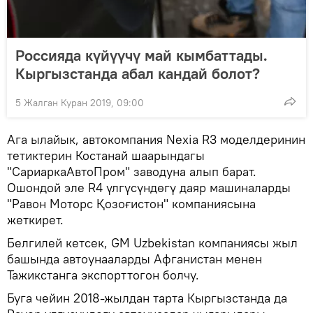
Россияда күйүүчү май кымбаттады.
Кыргызстанда абал кандай болот?
5 Жалган Куран 2019, 09:00
Ага ылайык, автокомпания Nexia R3 моделдеринин
тетиктерин Костанай шаарындагы
"СариаркаАвтоПром" заводуна алып барат.
Ошондой эле R4 үлгүсүндөгү даяр машиналарды
"Равон Моторс Қозоғистон" компаниясына
жеткирет.
Белгилей кетсек, GM Uzbekistan компаниясы жыл
башында автоунааларды Афганистан менен
Тажикстанга экспорттогон болчу.
Буга чейин 2018-жылдан тарта Кыргызстанда да