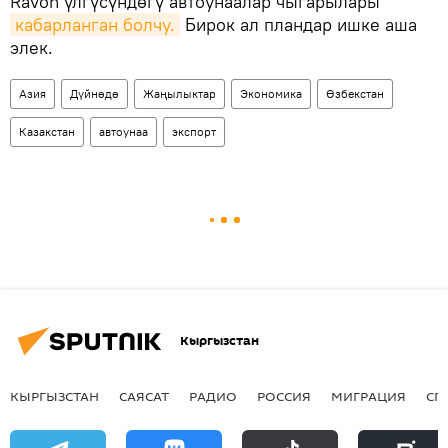
Ravon үлгүсүндөгү автоунаалар чыгарылары
кабарланган болчу.
Бирок ал пландар ишке аша
элек.
Азия
Дүйнөдө
Жаңылыктар
Экономика
Өзбекстан
Казакстан
автоунаа
экспорт
Кыргызстан
КЫРГЫЗСТАН
САЯСАТ
РАДИО
РОССИЯ
МИГРАЦИЯ
СП