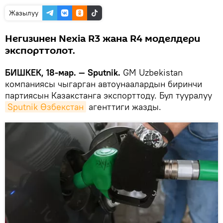
Жазылуу
Негизинен Nexia R3 жана R4 моделдери
экспорттолот.
БИШКЕК, 18-мар. — Sputnik.
GM Uzbekistan
компаниясы чыгарган автоунаалардын биринчи
партиясын Казакстанга экспорттоду. Бул тууралуу
Sputnik Өзбекстан
агенттиги жазды.