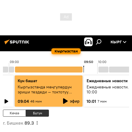
КЫРГ
Кыргызстан
09:00
09:50
10:00
Күн башат
Ежедневные новости
Кыргызстанда мөңгүлөрдүн
Ежедневные новости. 
эриши тездеди — токтотуу
10:00
мүмкүн эмеспи?
эфир
09:04
10:01
46 мин
7 мин
Кечээ
Бүгүн
г. Бишкек
89.3