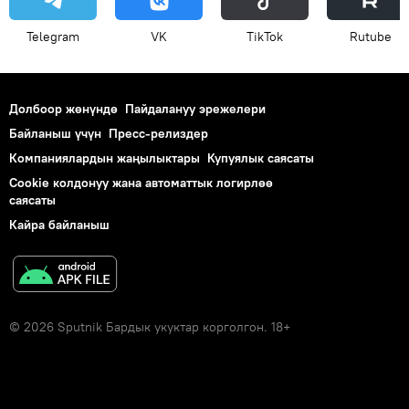
Telegram
VK
ТikТоk
Rutube
Долбоор жөнүндө
Пайдалануу эрежелери
Байланыш үчүн
Пресс-релиздер
Компаниялардын жаңылыктары
Купуялык саясаты
Cookie колдонуу жана автоматтык логирлөө
саясаты
Кайра байланыш
© 2026 Sputnik Бардык укуктар корголгон. 18+