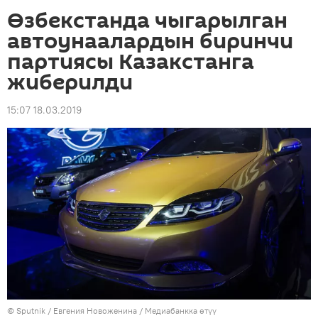
Өзбекстанда чыгарылган
автоунаалардын биринчи
партиясы Казакстанга
жиберилди
15:07 18.03.2019
©
Sputnik
/ Евгения Новоженина
/
Медиабанкка өтүү