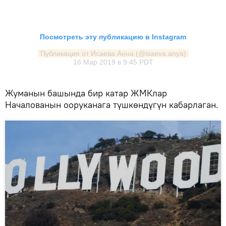
Посмотреть эту публикацию в Instagram
Публикация от Исаева Анна (@isaeva.anya)
16 Мар 2019 в 9:45 PDT
Жуманын башында бир катар ЖМКлар
Началованын ооруканага түшкөндүгүн кабарлаган.