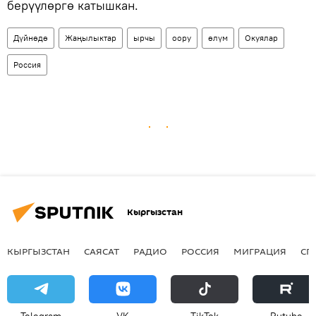
берүүлөргө катышкан.
Дүйнөдө
Жаңылыктар
ырчы
оору
өлүм
Окуялар
Россия
Кыргызстан
КЫРГЫЗСТАН
САЯСАТ
РАДИО
РОССИЯ
МИГРАЦИЯ
СП
Telegram
VK
ТikТоk
Rutube