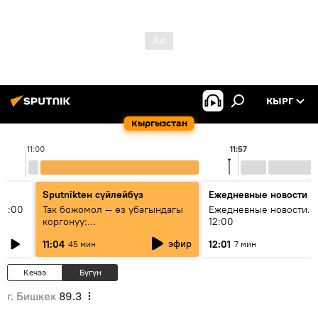
КЫРГ
Кыргызстан
11:00
11:57
Sputnikteн сүйлөйбүз
Ежедневные новости
11:00
Так божомол — өз убагындагы
Ежедневные новости. 
коргонуу:
12:00
гидрометеорологиялык кызмат
эфир
11:04
12:01
45 мин
7 мин
кантип өркүндөтүлүүдө
Кечээ
Бүгүн
г. Бишкек
89.3