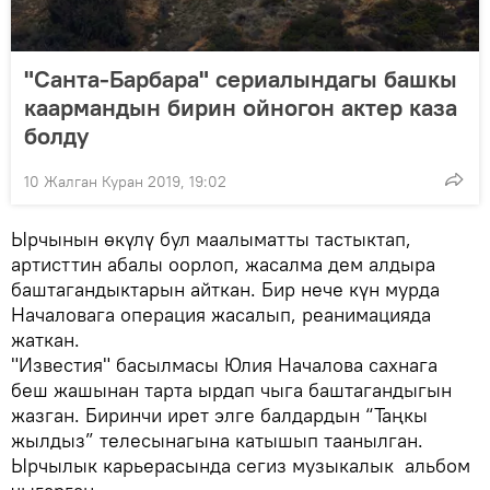
"Санта-Барбара" сериалындагы башкы
каармандын бирин ойногон актер каза
болду
10 Жалган Куран 2019, 19:02
Ырчынын өкүлү бул маалыматты тастыктап,
артисттин абалы оорлоп, жасалма дем алдыра
баштагандыктарын айткан. Бир нече күн мурда
Началовага операция жасалып, реанимацияда
жаткан.
"Известия" басылмасы Юлия Началова сахнага
беш жашынан тарта ырдап чыга баштагандыгын
жазган. Биринчи ирет элге балдардын “Таңкы
жылдыз” телесынагына катышып таанылган.
Ырчылык карьерасында сегиз музыкалык альбом