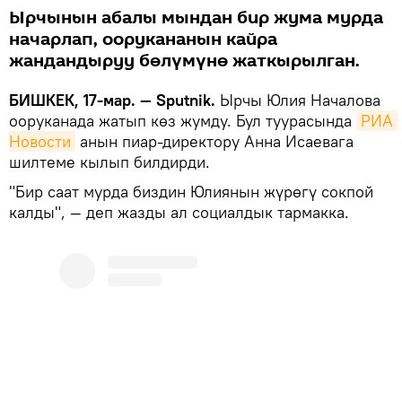
Ырчынын абалы мындан бир жума мурда
начарлап, оорукананын кайра
жандандыруу бөлүмүнө жаткырылган.
БИШКЕК, 17-мар. — Sputnik.
Ырчы Юлия Началова
ооруканада жатып көз жумду. Бул туурасында
РИА 
Новости
анын пиар-директору Анна Исаевага
шилтеме кылып билдирди.
"Бир саат мурда биздин Юлиянын жүрөгү сокпой
калды", — деп жазды ал социалдык тармакка.