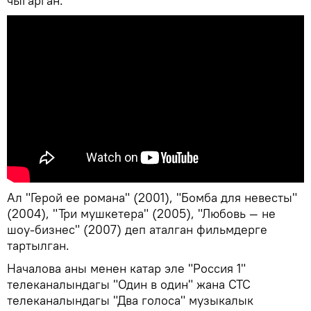
чыгарган.
Ал "Герой ее романа" (2001), "Бомба для невесты"
(2004), "Три мушкетера" (2005), "Любовь — не
шоу-бизнес" (2007) деп аталган фильмдерге
тартылган.
Началова аны менен катар эле "Россия 1"
телеканалындагы "Один в один" жана СТС
телеканалындагы "Два голоса" музыкалык