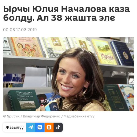
Ырчы Юлия Началова каза
болду. Ал 38 жашта эле
00:06 17.03.2019
©
Sputnik
/ Владимир Федоренко
/
Медиабанкка өтүү
Жазылуу