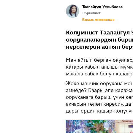
Таалайгүл Усенбаева
Журналист
Бардык материалдар
Колумнист Таалайгүл 
ооруканалардын бирин
нерселерин айтып бер
Мен айтып берген окуялар
катары кабыл алышы мүмкү
макала сабак болуп калаар
Жеке менчик оорукана ме
эмнеде? Баары эле каража
ооруканага барыш үчүн көп
акчасын төлөп киресиң да 
дарыгердин кадыр-көңүлү