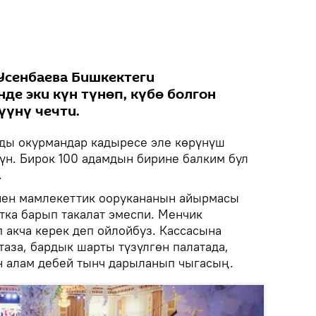
Усенбаева Бишкектеги
де эки күн түнөп, күбө болгон
үүнү чечти.
ды окурмандар кадыресе эле көрүнүш
н. Бирок 100 адамдын бирине балким бул
.
нен мамлекеттик оорукананын айырмасы
тка барып такалат эмеспи. Менчик
 акча керек деп ойлойбуз. Кассасына
таза, бардык шарты түзүлгөн палатада,
н алам дебей тынч дарыланып чыгасың.