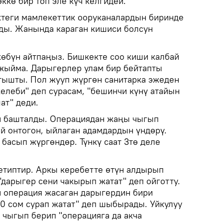
ккө бир топ эле күч келгидей.
теги мамлекеттик ооруканалардын биринде
ды. Жанында караган кишиси болсун
көбүн айтпаңыз. Бишкекте соо киши калбай
жыйма. Дарыгерлер улам бир бейтапты
тышты. Пол жууп жүргөн санитарка эжеден
елеби" деп сурасам, "бешинчи күнү атайын
ат" деди.
н башталды. Операциядан жаңы чыгып
ай онтогон, ыйлаган адамдардын үндөрү.
басып жүргөндөр. Түнкү саат 3тө деле
кетиптир. Аркы керебетте өтүн алдырып
"дарыгер сени чакырып жатат" деп ойготту.
 операция жасаган дарыгердин бири
00 сом сурап жатат" деп шыбырады. Уйкулуу
 чыгып берип "операцияга да акча