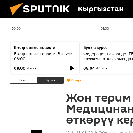
Кыргызстан
00:00
01:00
Ежедневные новости
Будь в курсе
Ежедневные новости. Выпуск
Федерация тхэквондо IT
08:00
рассказала, как команда 
жертвой мошенников
08:00
08:04
4 мин
40 мин
Кечээ
Бүгүн
Эфирге
Жон терим 
Медицинан
өткөрүү ке
15:24 13.03.2019
(Жаңыртылды:
14