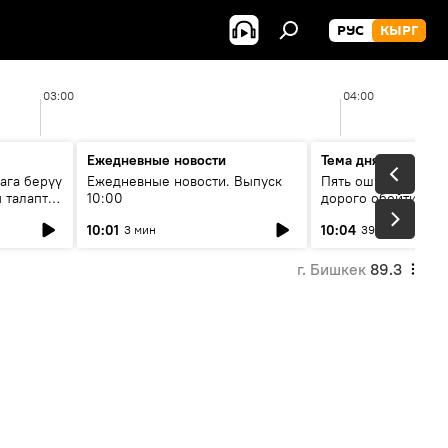
РУС
КЫРГ
03:00
04:00
Ежедневные новости
Тема дня
ага берүү
Ежедневные новости. Выпуск
Пять ошибок котор
 талаптар
10:00
дорого обойтись п
жилья
10:01
10:04
3 мин
39 мин
г. Бишкек
89.3