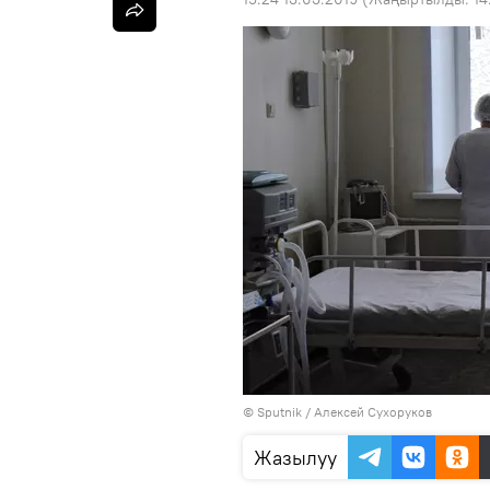
©
Sputnik
/ Алексей Сухоруков
Жазылуу