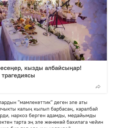
бесеңер, кызды албайсыңар!
 трагедиясы
лардын "мамлекеттик" деген эле аты
апчыкты калың кылып барбасаң, каралбай
ерди, наркоз берген адамды, медайымды
ктен тарта эң эле жөнөкөй бахилага чейин