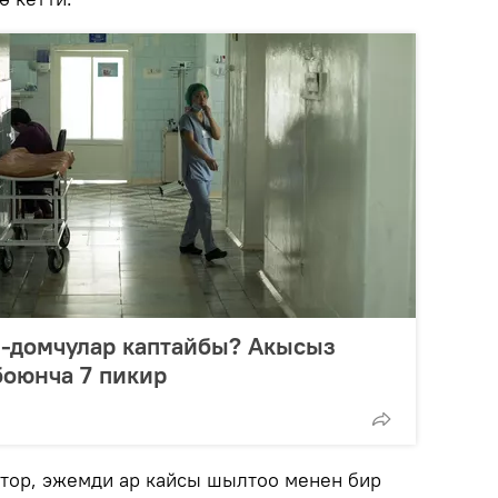
-домчулар каптайбы? Акысыз
оюнча 7 пикир
тор, эжемди ар кайсы шылтоо менен бир