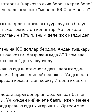
аптардан "наркозго акча бериш керек беле"
түн алдырган эже "менден 1000 сом алган"
ыгерлердин ставкасы тууралуу сөз болуп
н эже Токмоктон келиптир. Чет өлкөдө
салганын айтып, аным деле жок калды деп
ганына 100 доллар бердим. Андан тышкары,
п акча кетти. Азыр жанымда 300 сом эле
тсе экен" деп ушкүрүндү.
жаш кыздын ата-энеси дагы дарыгердин
канча беришкенин айткан жок. "Алдын ала
рабай коюшат деп корктук" деди кыздын
дерди дарыгерлер ал-абалын бат-баттан
ты. Үч күндөн кийин эле баягы эжем менен
 алдырган кызды чыгарышты. Эртеси эле
ө кетти.