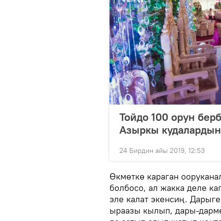
Тойдо 100 орун бер
Азыркы кудалардын
24 Бирдин айы 2019, 12:53
Өкмөткө караган оорукана
болбосо, ал жакка деле к
эле калат экенсиң. Дарыг
ыраазы кылып, дары-дарме