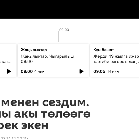
02:00
Жаңылыктар
Күн башат
F
Жаңылыктар. Чыгарылыш
Жерди 49 жылга ижар
стала
09:00
тартиби өзгөрөт: жаңы
эмнени көздөйт?
09:00
09:05
4 мин
44 мин
менен сездим.
ы акы төлөөгө
рек экен
:27 14.12.2021
)