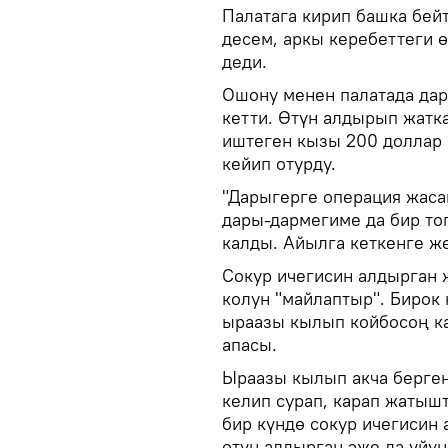
Палатага кирип башка бейт
десем, аркы керебеттеги ө
деди.
Ошону менен палатада дар
кетти. Өтүн алдырып жатка
иштеген кызы 200 доллар 
кейип отурду.
"Дарыгерге операция жаса
дары-дармегиме да бир то
калды. Айылга кеткенге же
Сокур ичегисин алдырган 
колун "майлаптыр". Бирок 
ыраазы кылып койбосоң ка
апасы.
Ыраазы кылып акча берген
келип сурап, карап жатыш
бир күндө сокур ичегисин
өтүн алдырган эже да үйүн