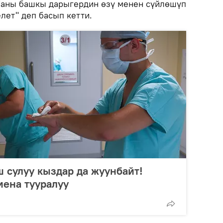
 "аны башкы дарыгердин өзү менен сүйлөшүп
елет" деп басып кетти.
 сулуу кыздар да жуунбайт!
иена тууралуу