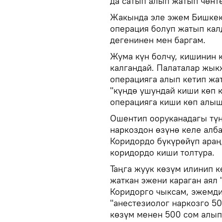
да сатып алып жатып чөнтө
Жакында эле эжем Бишкек
операция болуп жатып кал
дегенинен мен баргам.
Жума күн болчу, кишинин 
калгандай. Палаталар жык
операцияга алып кетип жа
"күндө ушундай киши көп к
операцияга киши көп алыш
Ошентип ооруканадагы тү
наркоздон өзүнө келе алб
Коридордо бүкүрөйүп араң 
коридордо киши толтура.
Таңга жуук көзүм илинип 
жаткан эжени караган аял 
Коридорго чыксам, эжемди
"анестезиолог наркозго 5
көзүм менен 500 сом алып