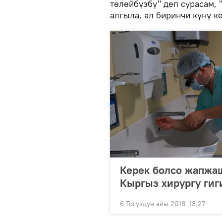
төлөйбүзбү" деп сурасам,
алгыла, ал биринчи күнү к
Керек болсо жапжаш
Кыргыз хирургу гиг
6 Тогуздун айы 2018, 13:27